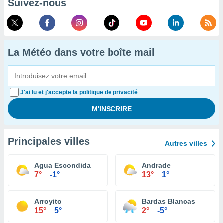
Suivez-nous
La Météo dans votre boîte mail
J'ai lu et j'accepte la politique de privacité
Principales villes
Autres villes
Agua Escondida
Andrade
7°
-1°
13°
1°
Arroyito
Bardas Blancas
15°
5°
2°
-5°