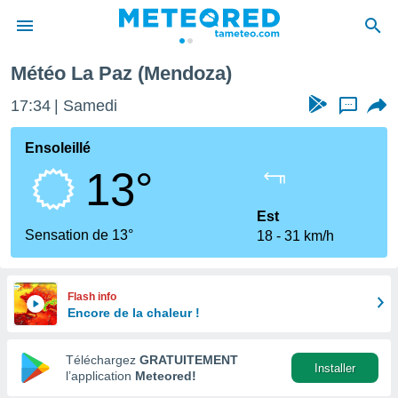
Météo La Paz (Mendoza)
e
ntialité
17:34
Samedi
...
enu de
o.com
Ensoleillé
o.com) a
13°
aré par
onnels
Est
arantir
Sensation de 13°
18
31 km/h
té des
ions
. Vous
accéder
Flash info
e en
Encore de la chaleur !
 les
Téléchargez
GRATUITEMENT
s :
Installer
l’application
Meteored!
r les