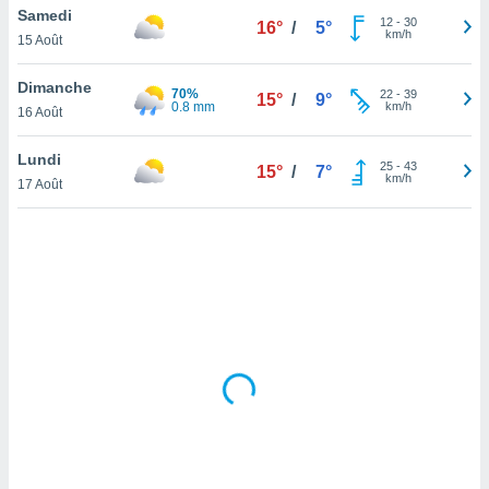
Samedi
lisé en
12
-
30
16°
/
5°
km/h
 de
15 Août
. Vous
rouver
Dimanche
70%
22
-
39
15°
/
9°
0.8 mm
km/h
16 Août
ations
re
Lundi
que de
25
-
43
15°
/
7°
km/h
kies
17 Août
r votre
ement à
ment en
sur le
res des
kies
le au
page de
te web.
MENT,
 les