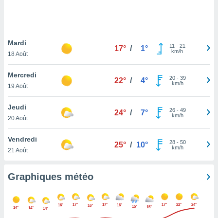
logies
e
s
Mardi
tez pas
11
-
21
17°
/
1°
km/h
ation de
18 Août
, vous
z à
Mercredi
20
-
39
22°
/
4°
à notre
km/h
19 Août
.com.
Jeudi
 cas,
26
-
49
24°
/
7°
km/h
us
20 Août
ns que
s
Vendredi
28
-
50
25°
/
10°
km/h
21 Août
ires
urer la
on sur le
Graphiques météo
 seront
, et que
ies ne
17°
17°
17°
22°
24°
16°
16°
16°
15°
15°
14°
14°
14°
as