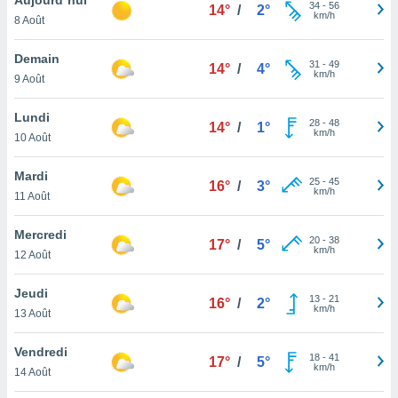
n «
34
-
56
14°
/
2°
km/h
8 Août
 et
r »,
cédez au
Demain
31
-
49
14°
/
4°
 et vous
km/h
9 Août
z
ation de
Lundi
28
-
48
14°
/
1°
km/h
10 Août
qu'ils
 nous ou
aires,
Mardi
25
-
45
16°
/
3°
km/h
11 Août
nt de
t
Mercredi
20
-
38
er le
17°
/
5°
km/h
12 Août
ement
te, ainsi
Jeudi
13
-
21
16°
/
2°
km/h
per un
13 Août
écifique
us
Vendredi
18
-
41
de la
17°
/
5°
km/h
14 Août
 et du