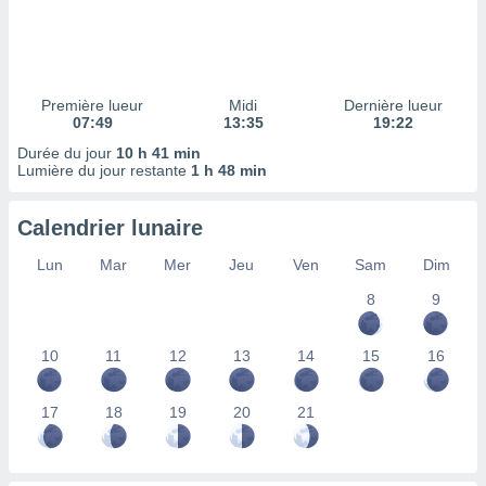
ires
ons le
ent des
es
 :
Première lueur
Midi
Dernière lueur
et/ou
07:49
13:35
19:22
 à des
Durée du jour
10 h 41 min
ions sur
Lumière du jour restante
1 h 48 min
eil,
des
limitées
Calendrier lunaire
nner la
Lun
Mar
Mer
Jeu
Ven
Sam
Dim
, créer
ils pour
8
9
ité
lisée,
10
11
12
13
14
15
16
des
our
nner des
17
18
19
20
21
és
lisées,
s profils
enus