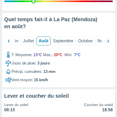
nées
lles sur
d'un
égitime,
Quel temps fait-il à La Paz (Mendoza)
vous
en
août
?
vous
 Pour ce
ous
Mai
Juin
Juillet
Août
Septembre
Octobre
Novembre
etirer
ement
T. Moyenne:
13°C
Max.:
20°C
Mín:
7°C
 opposer
ement
Jours de pluie:
3
jours
nées à
Précip. cumulées:
13 mm
ment en
 sur «
Vent moyen:
15 km/h
res
» ou
e
que de
Lever et coucher du soleil
kies
ite web.
Lever du soleil
Coucher du soleil
08:15
18:56
t nos