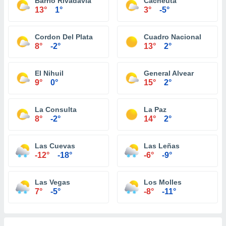
Barrio Rivadavia
Cacheuta
13°
1°
3°
-5°
Cordon Del Plata
Cuadro Nacional
8°
-2°
13°
2°
El Nihuil
General Alvear
9°
0°
15°
2°
La Consulta
La Paz
8°
-2°
14°
2°
Las Cuevas
Las Leñas
-12°
-18°
-6°
-9°
Las Vegas
Los Molles
7°
-5°
-8°
-11°