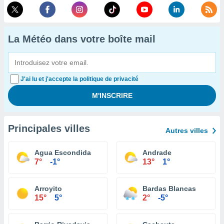
La Météo dans votre boîte mail
J'ai lu et j'accepte la politique de privacité
Principales villes
Autres villes
Agua Escondida
Andrade
7°
-1°
13°
1°
Arroyito
Bardas Blancas
15°
5°
2°
-5°