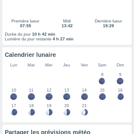
ires
ons le
ent des
es
Première lueur
Midi
Dernière lueur
 :
07:55
13:42
19:29
et/ou
Durée du jour
10 h 42 min
 à des
Lumière du jour restante
4 h 27 min
ions sur
eil,
Calendrier lunaire
des
limitées
Lun
Mar
Mer
Jeu
Ven
Sam
Dim
nner la
8
9
, créer
ils pour
ité
10
11
12
13
14
15
16
lisée,
des
our
17
18
19
20
21
nner des
és
lisées,
s profils
Partager les prévisions météo
enus