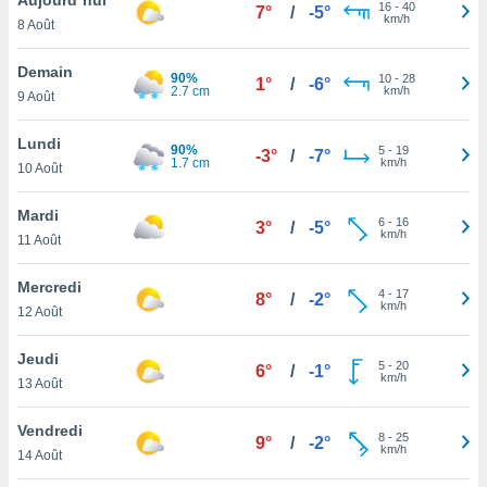
n «
16
-
40
7°
/
-5°
km/h
8 Août
 et
r »,
cédez au
Demain
90%
10
-
28
1°
/
-6°
 et vous
2.7 cm
km/h
9 Août
z
ation de
Lundi
90%
5
-
19
-3°
/
-7°
1.7 cm
km/h
10 Août
qu'ils
 nous ou
aires,
Mardi
6
-
16
3°
/
-5°
km/h
11 Août
nt de
t
Mercredi
4
-
17
er le
8°
/
-2°
km/h
12 Août
ement
te, ainsi
Jeudi
5
-
20
6°
/
-1°
km/h
per un
13 Août
écifique
us
Vendredi
8
-
25
de la
9°
/
-2°
km/h
14 Août
 et du