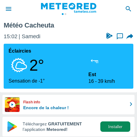
Météo Cacheuta
e
ntialité
15:02
Samedi
...
enu de
o.com
Éclaircies
o.com) a
2°
aré par
onnels
Est
arantir
Sensation de -1°
16
39 km/h
té des
ions
. Vous
accéder
Flash info
e en
Encore de la chaleur !
 les
Téléchargez
GRATUITEMENT
s :
Installer
l’application
Meteored!
r les