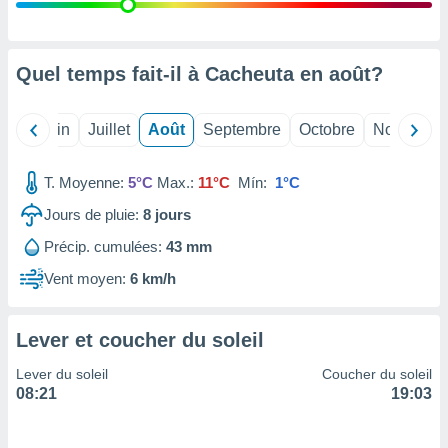
nées
lles sur
d'un
égitime,
Quel temps fait-il à Cacheuta en
août
?
vous
vous
 Pour ce
Mai
Juin
Juillet
Août
Septembre
Octobre
Novembre
ous
etirer
T. Moyenne:
5°C
Max.:
11°C
Mín:
1°C
ement
Jours de pluie:
8
jours
 opposer
ement
Précip. cumulées:
43 mm
nées à
ment en
Vent moyen:
6 km/h
 sur «
res
» ou
e
Lever et coucher du soleil
que de
kies
Lever du soleil
Coucher du soleil
ite web.
08:21
19:03
t nos