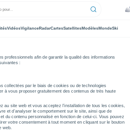
ités
Vidéos
Vigilance
Radar
Cartes
Satellites
Modèles
Monde
Ski
professionnels afin de garantir la qualité des informations
suivantes :
 Blancas
s collectées par le biais de cookies ou de technologies
nuer à vous proposer gratuitement des contenus de très haute
z au site web et vous acceptez l'installation de tous les cookies,
...
vre et d'analyser le comportement sur le site, ainsi que de
é et du contenu personnalisé en fonction de celui-ci. Vous pouvez
Heure par heure
tirer votre consentement à tout moment en cliquant sur le bouton
Ciel nuageux dans les
te web.
prochaines heures