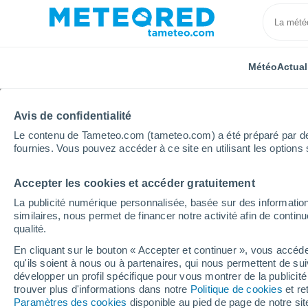
Météo
Actual
Avis de confidentialité
Le contenu de Tameteo.com (tameteo.com) a été préparé par des 
fournies. Vous pouvez accéder à ce site en utilisant les options 
Accepter les cookies et accéder gratuitement
Accueil
Argentine
Province de Mendoza
Bardas
La publicité numérique personnalisée, basée sur des information
similaires, nous permet de financer notre activité afin de conti
Météo Bardas Blancas
qualité.
En cliquant sur le bouton « Accepter et continuer », vous accéde
02:14
Jeudi
qu'ils soient à nous ou à partenaires, qui nous permettent de sui
développer un profil spécifique pour vous montrer de la publicit
trouver plus d'informations dans notre
Politique de cookies
et re
Pluie faible
Paramètres des cookies
disponible au pied de page de notre si