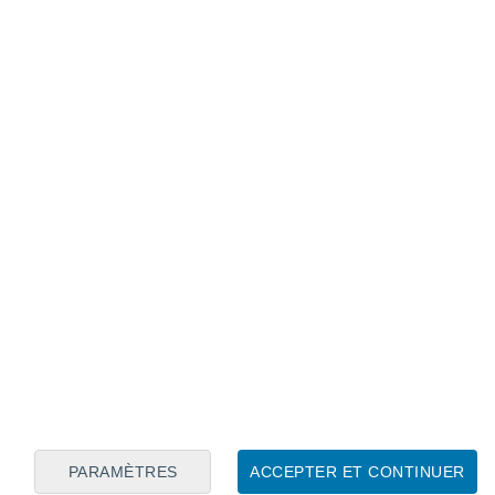
Calendrier lunaire
Lun
Mar
Mer
Jeu
Ven
Sam
Dim
6
7
8
9
10
11
12
13
14
15
16
17
18
19
PARAMÈTRES
ACCEPTER ET CONTINUER