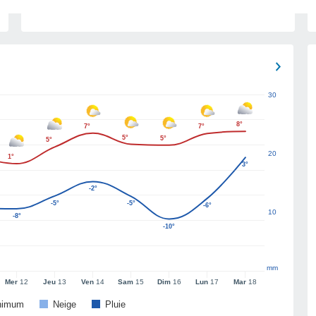
30
8°
7°
7°
5°
5°
5°
20
1°
3°
-2°
-5°
-5°
-6°
10
-8°
-10°
mm
Mer
12
Jeu
13
Ven
14
Sam
15
Dim
16
Lun
17
Mar
18
nimum
Neige
Pluie