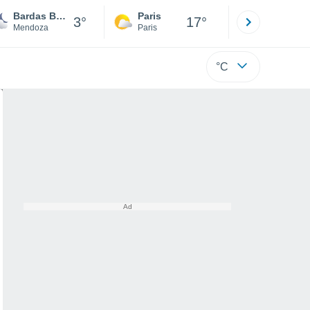
Bardas Blancas
Paris
Montpelli
3°
17°
Mendoza
Paris
Hérault
°C