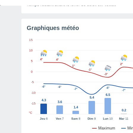
Temps restant avant le lever de soleil
5h 49min
Graphiques météo
15
10
4°
4°
5
2°
1°
-1°
0
-3°
-5
-6°
-6°
-6°
-7°
-7°
-10
6.5
5.4
4.3
3.6
-15
1.4
0.2
°C
Jeu
6
Ven
7
Sam
8
Dim
9
Lun
10
Mar
11
Maximum
Mi