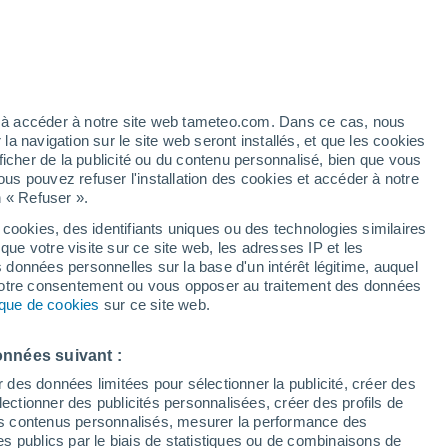
Vigilance orange
Alerte vent de niveau élevé à
Bardas Blancas aujourd’hui
ez à accéder à notre site web tameteo.com. Dans ce cas, nous
 navigation sur le site web seront installés, et que les cookies
ficher de la publicité ou du contenu personnalisé, bien que vous
ous pouvez refuser l'installation des cookies et accéder à notre
n « Refuser ».
tobre
 cookies, des identifiants uniques ou des technologies similaires
que votre visite sur ce site web, les adresses IP et les
Actualité
Carte de pluie
Satellites
Modèles
s données personnelles sur la base d'un intérêt légitime, auquel
 votre consentement ou vous opposer au traitement des données
tique de cookies
sur ce site web.
imanche
Lundi
Mardi
Mercredi
onnées suivant :
9 Août
10 Août
11 Août
12 Août
r des données limitées pour sélectionner la publicité, créer des
sélectionner des publicités personnalisées, créer des profils de
 des contenus personnalisés, mesurer la performance des
s publics par le biais de statistiques ou de combinaisons de
90%
90%
80%