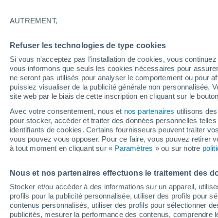
4°
AUTREMENT,
80%
Refuser les technologies de type cookies
Sensation de 5°
0.9 mm
Si vous n'acceptez pas l'installation de cookies, vous continu
vous informons que seuls les cookies nécessaires pour assurer la
ne seront pas utilisés pour analyser le comportement ou pour af
puissiez visualiser de la publicité générale non personnalisée. V
Flash info
site web par le biais de cette inscription en cliquant sur le bouto
Découvrez la tendance météo entre août et oc
Avec votre consentement, nous et
nos partenaires
utilisons des
pour stocker, accéder et traiter des données personnelles telles 
Météo 1 - 7 jours
Heure par heure
Radar de pluie
identifiants de cookies. Certains fournisseurs peuvent traiter vo
vous pouvez vous opposer. Pour ce faire, vous pouvez retirer
à tout moment en cliquant sur «
Paramètres
» ou sur notre
poli
Demain
Samedi
D
Aujourd´hui
Nous et nos partenaires effectuons le traitement des d
7 Août
8 Août
6 Août
Stocker et/ou accéder à des informations sur un appareil, utilise
profils pour la publicité personnalisée, utiliser des profils pour 
contenus personnalisés, utiliser des profils pour sélectionner
publicités, mesurer la performance des contenus, comprendre le
90%
80%
90%