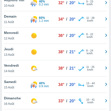
40%
n «
9
-
23
32°
/
20°
0.2 mm
km/h
10 Août
 et
r »,
cédez au
Demain
60%
11
-
28
34°
/
20°
 et vous
1.2 mm
km/h
11 Août
z
ation de
Mercredi
8
-
22
36°
/
20°
km/h
12 Août
qu'ils
 nous ou
aires,
Jeudi
8
-
24
38°
/
21°
km/h
13 Août
nt de
t
Vendredi
11
-
25
er le
38°
/
21°
km/h
14 Août
ement
te, ainsi
Samedi
40%
13
-
44
34°
/
20°
0.9 mm
km/h
per un
15 Août
écifique
us
Dimanche
10
-
41
de la
33°
/
20°
km/h
16 Août
 et du