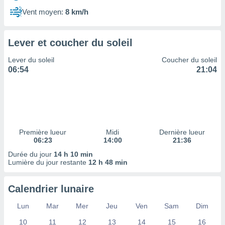
ires
ons le
Vent moyen:
8 km/h
ent des
es
 :
Lever et coucher du soleil
et/ou
Lever du soleil
Coucher du soleil
 à des
06:54
21:04
ions sur
eil,
des
limitées
nner la
, créer
Première lueur
Midi
Dernière lueur
ils pour
06:23
14:00
21:36
ité
Durée du jour
14 h 10 min
lisée,
Lumière du jour restante
12 h 48 min
des
our
nner des
Calendrier lunaire
és
lisées,
Lun
Mar
Mer
Jeu
Ven
Sam
Dim
s profils
10
11
12
13
14
15
16
enus