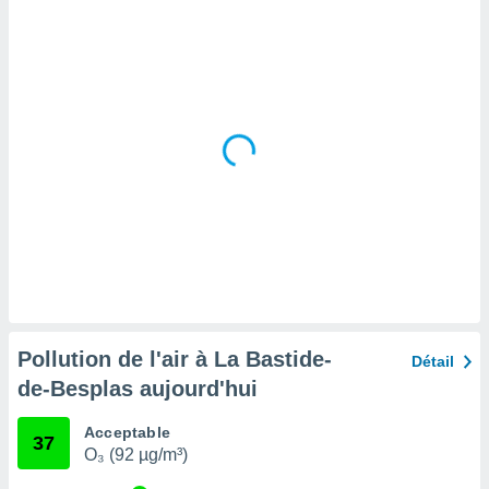
tre
ement,
enaires
s des
 des
nts
 ou des
gies
es pour
 accéder
r des
lles
ue votre
r ce site
Pollution de l'air à La Bastide-
Détail
 IP et
de-Besplas aujourd'hui
ifiants
es.
Acceptable
37
O₃ (92 µg/m³)
eurs
traiter