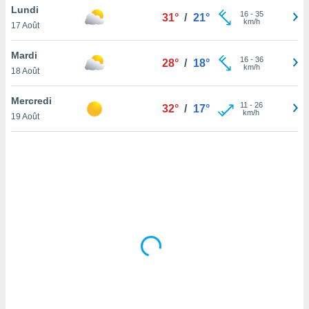
Lundi
lisé en
16
-
35
31°
/
21°
km/h
 de
17 Août
. Vous
rouver
Mardi
16
-
36
28°
/
18°
km/h
18 Août
ations
re
Mercredi
que de
11
-
26
32°
/
17°
km/h
kies
19 Août
r votre
ement à
ment en
sur le
res des
kies
le au
page de
te web.
MENT,
 les