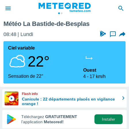
Météo La Bastide-de-Besplas
e
ntialité
08:48
Lundi
...
enu de
o.com
Ciel variable
o.com) a
22°
aré par
onnels
Ouest
arantir
Sensation de 22°
4
17 km/h
té des
ions
. Vous
Flash info
accéder
Canicule : 22 départements placés en vigilance
e en
orange !
 les
Téléchargez
GRATUITEMENT
s :
Installer
l’application
Meteored!
r les