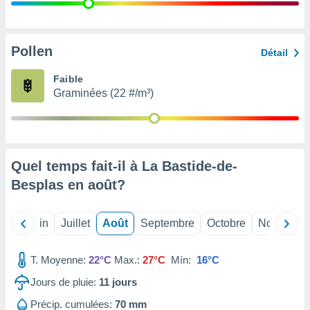
nées
lles sur
d'un
égitime,
Pollen
Détail
vous
vous
Faible
 Pour ce
Graminées (22 #/m³)
ous
etirer
ement
 opposer
Quel temps fait-il à La Bastide-de-
ement
nées à
Besplas en
août
?
ment en
 sur «
res
» ou
Mai
Juin
Juillet
Août
Septembre
Octobre
Novembre
e
que de
kies
T. Moyenne:
22°C
Max.:
27°C
Mín:
16°C
ite web.
Jours de pluie:
11
jours
t nos
Précip. cumulées:
70 mm