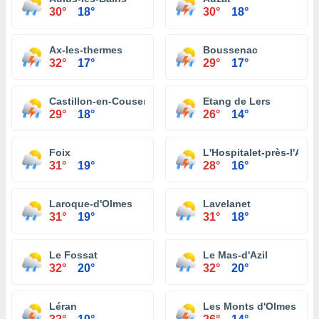
30°
18°
30°
18°
Ax-les-thermes
Boussenac
32°
17°
29°
17°
Castillon-en-Couserans
Etang de Lers
29°
18°
26°
14°
Foix
L'Hospitalet-près-l'And
31°
19°
28°
16°
Laroque-d'Olmes
Lavelanet
31°
19°
31°
18°
Le Fossat
Le Mas-d'Azil
32°
20°
32°
20°
Léran
Les Monts d'Olmes