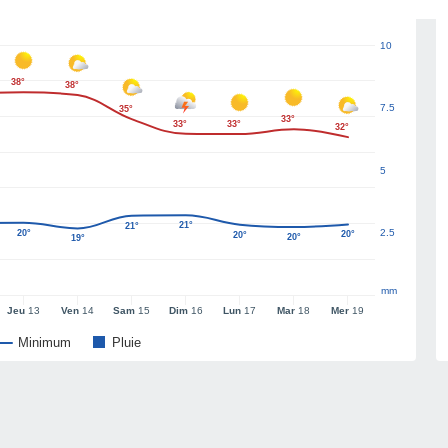
10
38°
38°
7.5
35°
33°
33°
33°
32°
5
21°
21°
2.5
20°
20°
20°
20°
19°
mm
Jeu
13
Ven
14
Sam
15
Dim
16
Lun
17
Mar
18
Mer
19
Minimum
Pluie