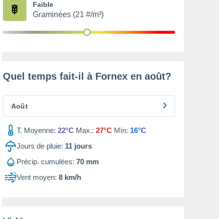
Faible
Graminées (21 #/m³)
Quel temps fait-il à Fornex en
août
?
Août
T. Moyenne:
22°C
Max.:
27°C
Mín:
16°C
Jours de pluie:
11
jours
Précip. cumulées:
70 mm
Vent moyen:
8 km/h