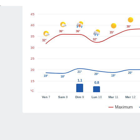
Graphiques météo
45
40
38°
36°
36°
35°
35
32°
32°
30
25
20
21°
20°
20°
19°
19°
18°
1.1
15
0.8
°C
Ven
7
Sam
8
Dim
9
Lun
10
Mar
11
Mer
12
Maximum