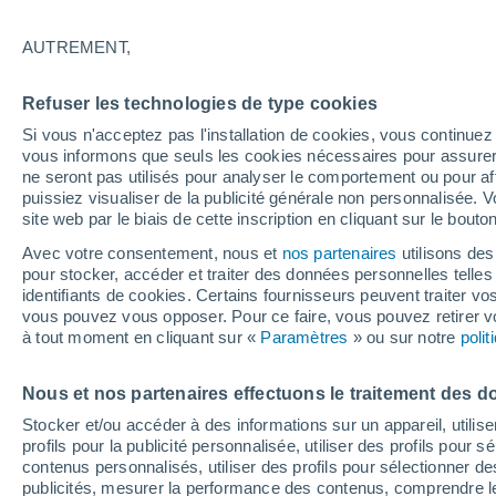
25°
AUTREMENT,
Dernier Qu
Refuser les technologies de type cookies
Éclairée:
3
Sensation de 26°
Si vous n'acceptez pas l'installation de cookies, vous continu
vous informons que seuls les cookies nécessaires pour assurer la
ne seront pas utilisés pour analyser le comportement ou pour af
puissiez visualiser de la publicité générale non personnalisée. V
Actualité
site web par le biais de cette inscription en cliquant sur le bouto
Le réchauffement climatique modifie le goût 
nos aliments
Avec votre consentement, nous et
nos partenaires
utilisons des
pour stocker, accéder et traiter des données personnelles telles 
Météo 1 - 7 jours
Heure par heure
Actualité
Carte 
identifiants de cookies. Certains fournisseurs peuvent traiter vo
vous pouvez vous opposer. Pour ce faire, vous pouvez retirer
à tout moment en cliquant sur «
Paramètres
» ou sur notre
poli
Demain
Dimanche
Aujourd´hui
Nous et nos partenaires effectuons le traitement des d
8 Août
9 Août
7 Août
Stocker et/ou accéder à des informations sur un appareil, utilise
profils pour la publicité personnalisée, utiliser des profils pour 
contenus personnalisés, utiliser des profils pour sélectionner
publicités, mesurer la performance des contenus, comprendre le
60%