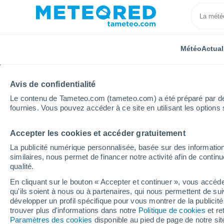
Météo
Actual
Avis de confidentialité
Le contenu de Tameteo.com (tameteo.com) a été préparé par des 
fournies. Vous pouvez accéder à ce site en utilisant les options 
Accepter les cookies et accéder gratuitement
Accueil
Occitanie
Ariège
Fornex
La publicité numérique personnalisée, basée sur des information
similaires, nous permet de financer notre activité afin de conti
Météo Fornex
qualité.
En cliquant sur le bouton « Accepter et continuer », vous accéde
22:49
Vendredi
qu'ils soient à nous ou à partenaires, qui nous permettent de sui
développer un profil spécifique pour vous montrer de la publicit
trouver plus d'informations dans notre
Politique de cookies
et re
Ciel dégagé
Paramètres des cookies
disponible au pied de page de notre si