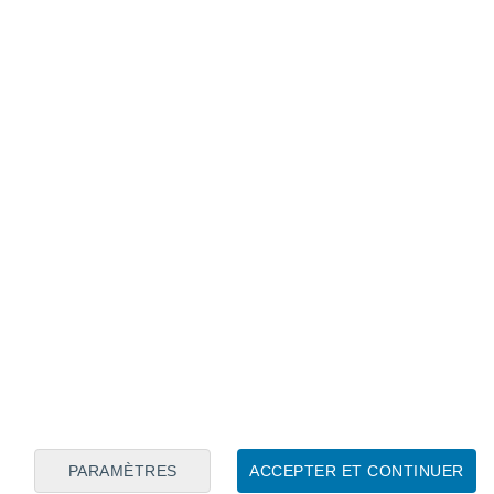
Calendrier lunaire
Lun
Mar
Mer
Jeu
Ven
Sam
Dim
7
8
9
10
11
12
13
14
15
16
17
18
19
20
PARAMÈTRES
ACCEPTER ET CONTINUER