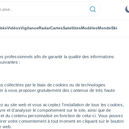
ités
Vidéos
Vigilance
Radar
Cartes
Satellites
Modèles
Monde
Ski
professionnels afin de garantir la qualité des informations
suivantes :
s collectées par le biais de cookies ou de technologies
nuer à vous proposer gratuitement des contenus de très haute
z au site web et vous acceptez l'installation de tous les cookies,
...
vre et d'analyser le comportement sur le site, ainsi que de
é et du contenu personnalisé en fonction de celui-ci. Vous pouvez
Heure par heure
tirer votre consentement à tout moment en cliquant sur le bouton
Ciel dégagé dans les prochaines
te web.
heures