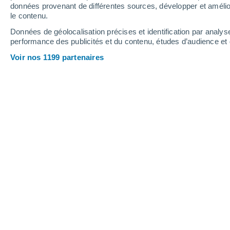
1.1 mm
données provenant de différentes sources, développer et amélior
le contenu.
36°
/
18°
36°
/
21°
32°
/
19°
Données de géolocalisation précises et identification par analys
performance des publicités et du contenu, études d’audience e
20
-
41
km/h
15
-
33
km/h
13
9
-
20
km/h
Voir nos 1199 partenaires
Météo Fornex aujourd´hui
, 7 août
Éclaircies
31°
17:00
T. ressentie
31°
Ensoleillé
31°
18:00
T. ressentie
31°
Ensoleillé
31°
19:00
T. ressentie
31°
Ensoleillé
30°
20:00
T. ressentie
31°