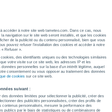
Les températures augmentent
Durant la journée de demain
artier
5%
ez à accéder à notre site web tameteo.com. Dans ce cas, nous
 navigation sur le site web seront installés, et que les cookies
ficher de la publicité ou du contenu personnalisé, bien que vous
ous pouvez refuser l'installation des cookies et accéder à notre
n « Refuser ».
de
 cookies, des identifiants uniques ou des technologies similaires
que votre visite sur ce site web, les adresses IP et les
des températures
Radar de pluie
Satellites
Modèles
s données personnelles sur la base d'un intérêt légitime, auquel
 votre consentement ou vous opposer au traitement des données
tique de cookies
sur ce site web.
Lundi
Mardi
Mercredi
Jeudi
onnées suivant :
10 Août
11 Août
12 Août
13 Août
r des données limitées pour sélectionner la publicité, créer des
sélectionner des publicités personnalisées, créer des profils de
 des contenus personnalisés, mesurer la performance des
s publics par le biais de statistiques ou de combinaisons de
60%