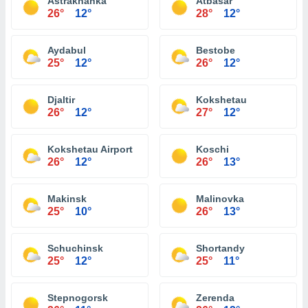
Astrakhanka
Atbasar
26°
12°
28°
12°
Aydabul
Bestobe
25°
12°
26°
12°
Djaltir
Kokshetau
26°
12°
27°
12°
Kokshetau Airport
Koschi
26°
12°
26°
13°
Makinsk
Malinovka
25°
10°
26°
13°
Schuchinsk
Shortandy
25°
12°
25°
11°
Stepnogorsk
Zerenda