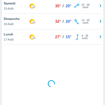
Samedi
lisé en
22
-
46
35°
/
20°
km/h
 de
15 Août
. Vous
rouver
Dimanche
14
-
45
32°
/
20°
km/h
16 Août
ations
re
Lundi
que de
9
-
28
27°
/
15°
km/h
kies
17 Août
r votre
ement à
ment en
sur le
res des
kies
le au
page de
te web.
MENT,
 les