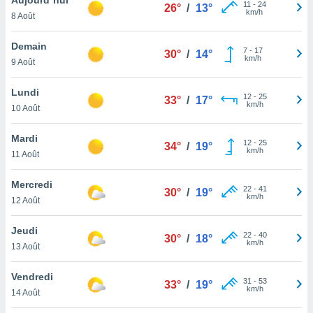
n «
11
-
24
26°
/
13°
km/h
8 Août
 et
r »,
cédez au
Demain
7
-
17
30°
/
14°
 et vous
km/h
9 Août
z
ation de
Lundi
12
-
25
33°
/
17°
km/h
10 Août
qu'ils
 nous ou
aires,
Mardi
12
-
25
34°
/
19°
km/h
11 Août
nt de
t
Mercredi
22
-
41
er le
30°
/
19°
km/h
12 Août
ement
te, ainsi
Jeudi
22
-
40
30°
/
18°
km/h
per un
13 Août
écifique
us
Vendredi
31
-
53
de la
33°
/
19°
km/h
14 Août
 et du