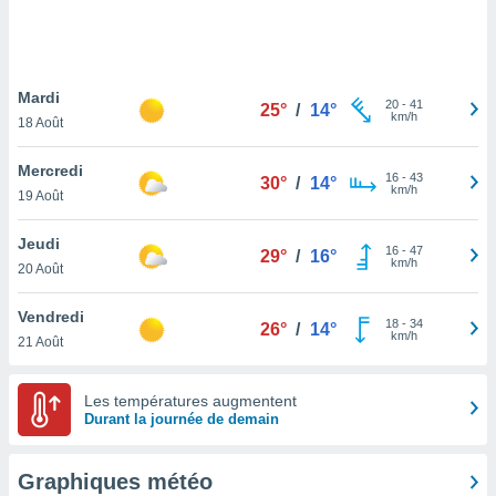
logies
e
s
Mardi
tez pas
20
-
41
25°
/
14°
km/h
ation de
18 Août
, vous
z à
Mercredi
16
-
43
30°
/
14°
à notre
km/h
19 Août
.com.
Jeudi
 cas,
16
-
47
29°
/
16°
km/h
us
20 Août
ns que
s
Vendredi
18
-
34
26°
/
14°
km/h
21 Août
ires
urer la
on sur le
Les températures augmentent
 seront
Durant la journée de demain
, et que
ies ne
as
Graphiques météo