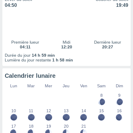
ires
04:50
19:49
ons le
ent des
es
 :
et/ou
 à des
Première lueur
Midi
Dernière lueur
ions sur
04:11
12:20
20:27
eil,
des
Durée du jour
14 h 59 min
limitées
Lumière du jour restante
1 h 58 min
nner la
Calendrier lunaire
, créer
ils pour
Lun
Mar
Mer
Jeu
Ven
Sam
Dim
ité
lisée,
8
9
des
our
nner des
10
11
12
13
14
15
16
és
lisées,
17
18
19
20
21
s profils
enus