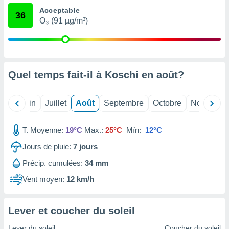
nées
Acceptable
36
lles sur
O₃ (91 µg/m³)
d'un
égitime,
vous
vous
 Pour ce
Quel temps fait-il à Koschi en
août
?
ous
etirer
Mai
Juin
Juillet
Août
Septembre
Octobre
Novembre
ement
 opposer
ement
T. Moyenne:
19°C
Max.:
25°C
Mín:
12°C
nées à
ment en
Jours de pluie:
7
jours
 sur «
res
» ou
Précip. cumulées:
34 mm
e
Vent moyen:
12 km/h
que de
kies
ite web.
Lever et coucher du soleil
t nos
Lever du soleil
Coucher du soleil