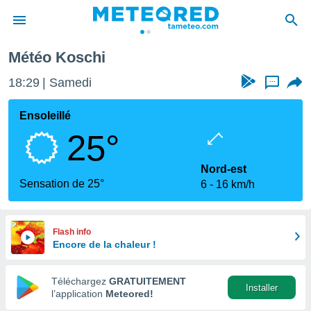
Météo Koschi
e
ntialité
18:29
Samedi
...
enu de
o.com
Ensoleillé
o.com) a
25°
aré par
onnels
Nord-est
arantir
Sensation de 25°
6
16 km/h
té des
ions
. Vous
accéder
Flash info
e en
Encore de la chaleur !
 les
Téléchargez
GRATUITEMENT
s :
Installer
l’application
Meteored!
r les