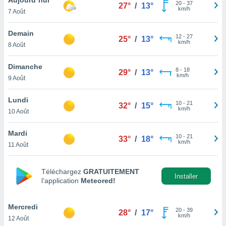
n «
20
-
37
27°
/
13°
km/h
7 Août
 et
r »,
cédez au
Demain
12
-
27
25°
/
13°
 et vous
km/h
8 Août
z
ation de
Dimanche
8
-
18
29°
/
13°
km/h
9 Août
qu'ils
 nous ou
aires,
Lundi
10
-
21
32°
/
15°
km/h
10 Août
nt de
t
Mardi
10
-
21
er le
33°
/
18°
km/h
11 Août
ement
te, ainsi
Téléchargez
GRATUITEMENT
per un
Installer
l’application
Meteored!
écifique
us
de la
Mercredi
20
-
39
28°
/
17°
 et du
km/h
12 Août