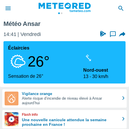
Météo Ansar
e
ntialité
14:41
Vendredi
...
enu de
o.com
Éclaircies
o.com) a
26°
aré par
onnels
Nord-ouest
arantir
Sensation de 26°
13
30 km/h
té des
ions
. Vous
Vigilance orange
accéder
Alerte risque d’incendie de niveau élevé à Ansar
e en
aujourd’hui
 les
Flash info
s :
Une nouvelle canicule attendue la semaine
prochaine en France !
r les