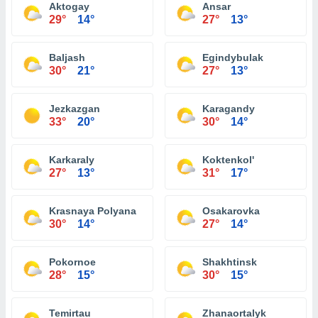
Aktogay
Ansar
29°
14°
27°
13°
Baljash
Egindybulak
30°
21°
27°
13°
Jezkazgan
Karagandy
33°
20°
30°
14°
Karkaraly
Koktenkol'
27°
13°
31°
17°
Krasnaya Polyana
Osakarovka
30°
14°
27°
14°
Pokornoe
Shakhtinsk
28°
15°
30°
15°
Temirtau
Zhanaortalyk