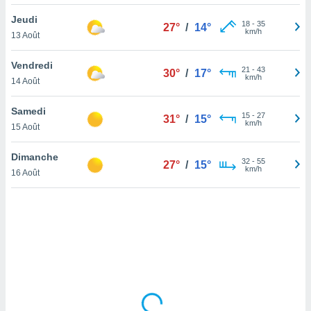
lisé en
Jeudi
 de
18
-
35
27°
/
14°
km/h
13 Août
. Vous
rouver
Vendredi
21
-
43
30°
/
17°
ations
km/h
14 Août
re
que de
Samedi
kies
15
-
27
31°
/
15°
km/h
15 Août
r votre
ement à
ment en
Dimanche
32
-
55
27°
/
15°
sur le
km/h
16 Août
res des
kies
le au
page de
te web.
MENT,
 les