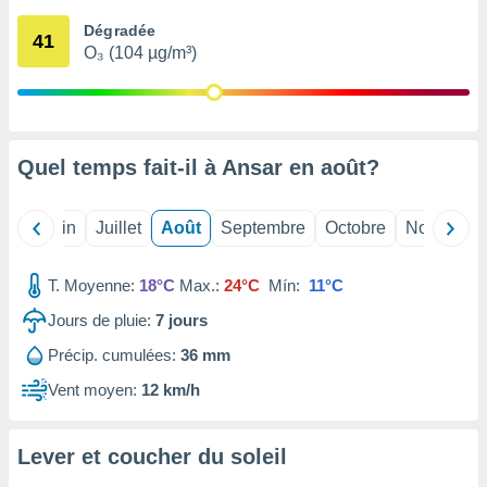
nées
Dégradée
lles sur
41
O₃ (104 µg/m³)
d'un
égitime,
vous
vous
 Pour ce
ous
Quel temps fait-il à Ansar en
août
?
etirer
ement
Mai
Juin
Juillet
Août
Septembre
Octobre
Novembre
 opposer
ement
nées à
T. Moyenne:
18°C
Max.:
24°C
Mín:
11°C
ment en
Jours de pluie:
7
jours
 sur «
res
» ou
Précip. cumulées:
36 mm
e
que de
Vent moyen:
12 km/h
kies
ite web.
Lever et coucher du soleil
t nos