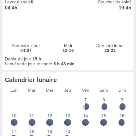
ires
Lever du soleil
Coucher du soleil
ons le
04:45
19:45
ent des
es
 :
et/ou
 à des
ions sur
Première lueur
Midi
Dernière lueur
eil,
04:07
12:16
20:23
des
Durée du jour
15 h
limitées
Lumière du jour restante
5 h 43 min
nner la
, créer
Calendrier lunaire
ils pour
ité
Lun
Mar
Mer
Jeu
Ven
Sam
Dim
lisée,
7
8
9
des
our
nner des
10
11
12
13
14
15
16
és
lisées,
s profils
17
18
19
20
enus