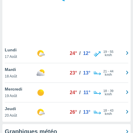
logies
e
s
tez pas
ation de
, vous
z à
à notre
Lundi
19
-
55
24°
/
12°
km/h
17 Août
.com.
 cas,
Mardi
21
-
44
us
23°
/
13°
km/h
18 Août
ns que
s
Mercredi
18
-
39
24°
/
11°
ires
km/h
19 Août
urer la
on sur le
Jeudi
18
-
43
 seront
26°
/
13°
km/h
20 Août
, et que
ies ne
as
Graphiques météo