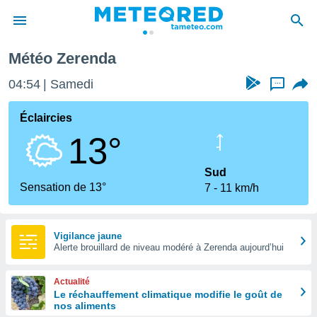
Météo Zerenda
e
ntialité
04:54
Samedi
...
enu de
o.com
Éclaircies
o.com) a
13°
aré par
onnels
Sud
arantir
Sensation de 13°
7
11 km/h
té des
ions
. Vous
accéder
Vigilance jaune
e en
Alerte brouillard de niveau modéré à Zerenda aujourd’hui
 les
Actualité
s :
Le réchauffement climatique modifie le goût de
nos aliments
r les