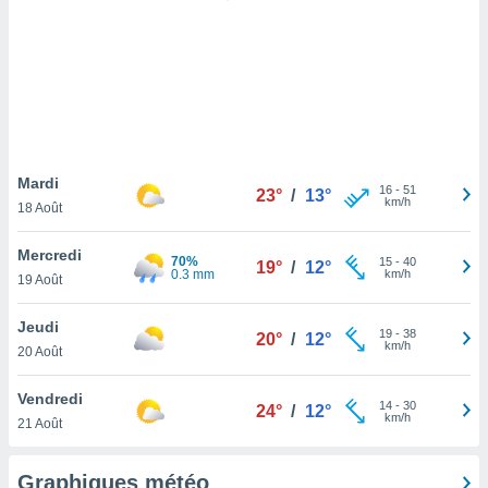
logies
e
s
tez pas
ation de
, vous
z à
à notre
Mardi
16
-
51
23°
/
13°
km/h
18 Août
.com.
 cas,
Mercredi
70%
15
-
40
us
19°
/
12°
0.3 mm
km/h
19 Août
ns que
s
Jeudi
19
-
38
20°
/
12°
ires
km/h
20 Août
urer la
on sur le
Vendredi
14
-
30
 seront
24°
/
12°
km/h
21 Août
, et que
ies ne
as
Graphiques météo