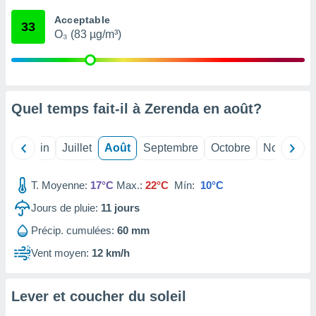
nées
Acceptable
lles sur
33
O₃ (83 µg/m³)
d'un
égitime,
vous
vous
 Pour ce
ous
Quel temps fait-il à Zerenda en
août
?
etirer
ement
Mai
Juin
Juillet
Août
Septembre
Octobre
Novembre
 opposer
ement
nées à
T. Moyenne:
17°C
Max.:
22°C
Mín:
10°C
ment en
Jours de pluie:
11
jours
 sur «
res
» ou
Précip. cumulées:
60 mm
e
que de
Vent moyen:
12 km/h
kies
ite web.
Lever et coucher du soleil
t nos