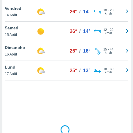
lisé en
Vendredi
 de
10
-
23
26°
/
14°
km/h
14 Août
. Vous
rouver
Samedi
12
-
22
26°
/
14°
ations
km/h
15 Août
re
que de
Dimanche
kies
15
-
44
26°
/
16°
km/h
16 Août
r votre
ement à
ment en
Lundi
18
-
39
25°
/
13°
sur le
km/h
17 Août
res des
kies
le au
page de
te web.
MENT,
 les