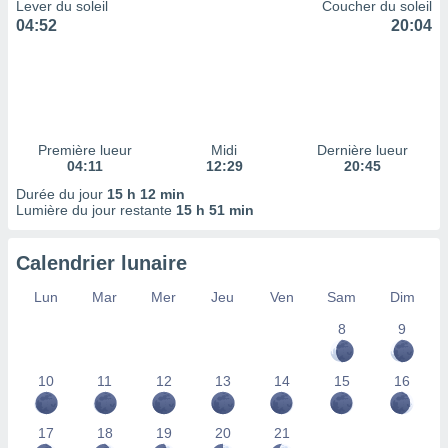
ires
Lever du soleil
Coucher du soleil
ons le
04:52
20:04
ent des
es
 :
et/ou
 à des
ions sur
Première lueur
Midi
Dernière lueur
eil,
04:11
12:29
20:45
des
Durée du jour
15 h 12 min
limitées
Lumière du jour restante
15 h 51 min
nner la
, créer
Calendrier lunaire
ils pour
ité
Lun
Mar
Mer
Jeu
Ven
Sam
Dim
lisée,
8
9
des
our
nner des
10
11
12
13
14
15
16
és
lisées,
s profils
17
18
19
20
21
enus