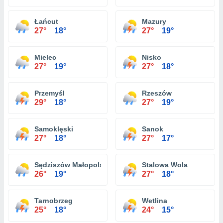
Łańcut
Mazury
27°
18°
27°
19°
Mielec
Nisko
27°
19°
27°
18°
Przemyśl
Rzeszów
29°
18°
27°
19°
Samoklęski
Sanok
27°
18°
27°
17°
Sędziszów Małopolski
Stalowa Wola
26°
19°
27°
18°
Tarnobrzeg
Wetlina
25°
18°
24°
15°