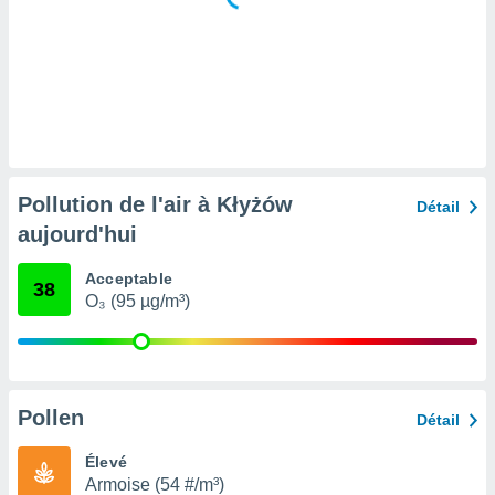
tre
ement,
enaires
s des
 des
nts
 ou des
gies
Pollution de l'air à Kłyżów
Détail
es pour
aujourd'hui
 accéder
r des
Acceptable
38
lles
O₃ (95 µg/m³)
ue votre
r ce site
 IP et
ifiants
Pollen
Détail
es.
Élevé
eurs
Armoise (54 #/m³)
traiter