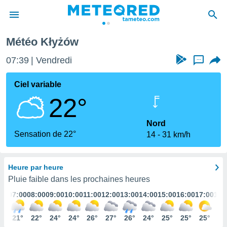
Météo Kłyżów
e
ntialité
07:39
Vendredi
...
enu de
o.com
Ciel variable
o.com) a
22°
aré par
onnels
Nord
arantir
Sensation de 22°
14
31 km/h
té des
ions
. Vous
Heure par heure
accéder
e en
Pluie faible dans les prochaines heures
 les
:00
07:00
08:00
09:00
10:00
11:00
12:00
13:00
14:00
15:00
16:00
17:00
18:
s :
1°
21°
22°
24°
24°
26°
27°
26°
24°
25°
25°
25°
25
r les