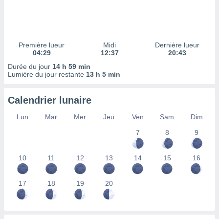
ires
ons le
ent des
es
 :
Première lueur
Midi
Dernière lueur
et/ou
04:29
12:37
20:43
 à des
Durée du jour
14 h 59 min
ions sur
Lumière du jour restante
13 h 5 min
eil,
des
limitées
Calendrier lunaire
nner la
Lun
Mar
Mer
Jeu
Ven
Sam
Dim
, créer
7
8
9
ils pour
ité
lisée,
10
11
12
13
14
15
16
des
our
nner des
17
18
19
20
és
lisées,
s profils
enus