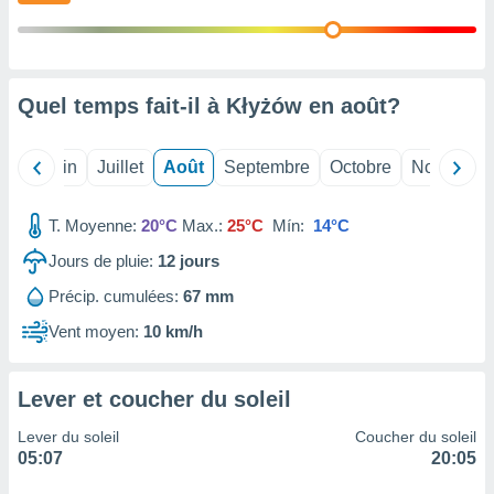
nées
lles sur
d'un
égitime,
vous
Quel temps fait-il à Kłyżów en
août
?
vous
 Pour ce
ous
Mai
Juin
Juillet
Août
Septembre
Octobre
Novembre
etirer
ement
T. Moyenne:
20°C
Max.:
25°C
Mín:
14°C
 opposer
Jours de pluie:
12
jours
ement
nées à
Précip. cumulées:
67 mm
ment en
 sur «
Vent moyen:
10 km/h
res
» ou
e
que de
Lever et coucher du soleil
kies
ite web.
Lever du soleil
Coucher du soleil
05:07
20:05
t nos