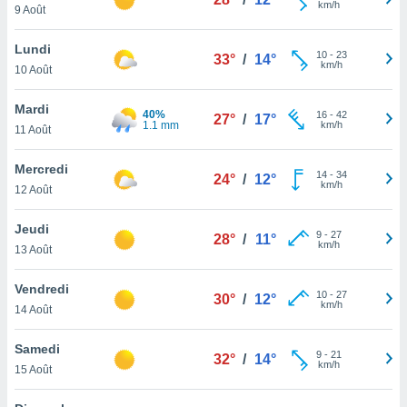
km/h
n «
9 Août
 et
r »,
Lundi
10
-
23
cédez au
33°
/
14°
km/h
10 Août
 et vous
z
Mardi
ation de
40%
16
-
42
27°
/
17°
1.1 mm
km/h
11 Août
qu'ils
 nous ou
Mercredi
14
-
34
24°
/
12°
aires,
km/h
12 Août
nt de
Jeudi
t
9
-
27
28°
/
11°
km/h
er le
13 Août
ement
te, ainsi
Vendredi
10
-
27
30°
/
12°
km/h
14 Août
per un
écifique
Samedi
us
9
-
21
32°
/
14°
km/h
de la
15 Août
 et du