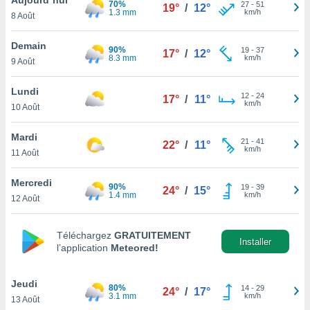
70%
n «
27
-
51
19°
/
12°
1.3 mm
km/h
8 Août
 et
r »,
cédez au
Demain
90%
19
-
37
17°
/
12°
 et vous
8.3 mm
km/h
9 Août
z
ation de
Lundi
12
-
24
17°
/
11°
km/h
10 Août
qu'ils
 nous ou
aires,
Mardi
21
-
41
22°
/
11°
km/h
11 Août
nt de
t
Mercredi
90%
19
-
39
er le
24°
/
15°
1.4 mm
km/h
12 Août
ement
te, ainsi
Téléchargez
GRATUITEMENT
per un
Installer
l’application
Meteored!
écifique
us
de la
Jeudi
80%
14
-
29
24°
/
17°
 et du
3.1 mm
km/h
13 Août