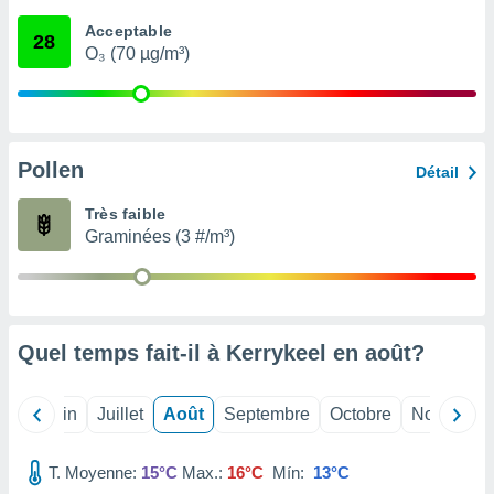
nées
Acceptable
lles sur
28
O₃ (70 µg/m³)
d'un
égitime,
vous
vous
 Pour ce
ous
Pollen
Détail
etirer
Très faible
ement
Graminées (3 #/m³)
 opposer
ement
nées à
ment en
 sur «
res
» ou
Quel temps fait-il à Kerrykeel en
août
?
e
que de
kies
Mai
Juin
Juillet
Août
Septembre
Octobre
Novembre
ite web.
T. Moyenne:
15°C
Max.:
16°C
Mín:
13°C
t nos