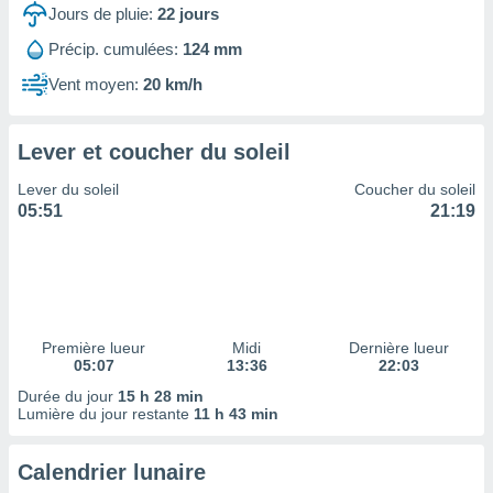
ires
Jours de pluie:
22
jours
ons le
ent des
Précip. cumulées:
124 mm
es
Vent moyen:
20 km/h
 :
et/ou
 à des
Lever et coucher du soleil
ions sur
eil,
Lever du soleil
Coucher du soleil
des
05:51
21:19
limitées
nner la
, créer
ils pour
ité
lisée,
Première lueur
Midi
Dernière lueur
05:07
13:36
22:03
des
our
Durée du jour
15 h 28 min
nner des
Lumière du jour restante
11 h 43 min
és
lisées,
Calendrier lunaire
s profils
enus