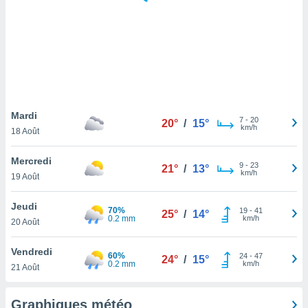
logies
e
s
tez pas
ation de
, vous
z à
à notre
Mardi
7
-
20
20°
/
15°
km/h
18 Août
.com.
 cas,
Mercredi
9
-
23
us
21°
/
13°
km/h
19 Août
ns que
s
Jeudi
70%
19
-
41
25°
/
14°
ires
0.2 mm
km/h
20 Août
urer la
on sur le
Vendredi
60%
24
-
47
 seront
24°
/
15°
0.2 mm
km/h
21 Août
, et que
ies ne
as
Graphiques météo