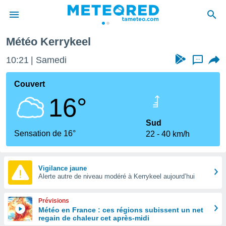
Météo Kerrykeel
e
ntialité
10:21
Samedi
...
enu de
o.com
Couvert
o.com) a
16°
aré par
onnels
Sud
arantir
Sensation de 16°
22
40 km/h
té des
ions
. Vous
accéder
Vigilance jaune
e en
Alerte autre de niveau modéré à Kerrykeel aujourd’hui
 les
Prévisions
s :
Météo en France : ces régions subissent un net
regain de chaleur cet après-midi
r les