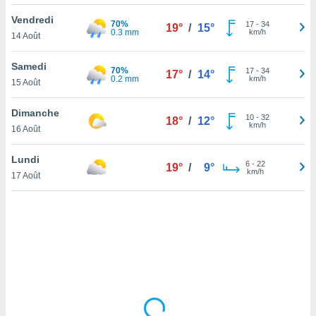
lisé en
Vendredi
 de
70%
17
-
34
19°
/
15°
0.3 mm
km/h
14 Août
. Vous
rouver
Samedi
70%
17
-
34
17°
/
14°
ations
0.2 mm
km/h
15 Août
re
que de
Dimanche
kies
10
-
32
18°
/
12°
km/h
16 Août
r votre
ement à
ment en
Lundi
6
-
22
19°
/
9°
sur le
km/h
17 Août
res des
kies
le au
page de
te web.
MENT,
 les