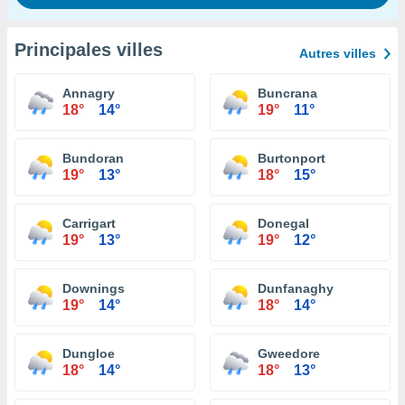
Principales villes
Autres villes
Annagry
Buncrana
18°
14°
19°
11°
Bundoran
Burtonport
19°
13°
18°
15°
Carrigart
Donegal
19°
13°
19°
12°
Downings
Dunfanaghy
19°
14°
18°
14°
Dungloe
Gweedore
18°
14°
18°
13°