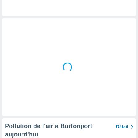
tre
ement,
enaires
s des
 des
nts
 ou des
gies
es pour
 accéder
r des
lles
ue votre
r ce site
 IP et
ifiants
es.
Pollution de l'air à Burtonport
Détail
eurs
aujourd'hui
traiter