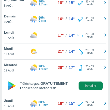
80%
n «
33
-
46
18°
/
15°
1.7 mm
km/h
8 Août
 et
r »,
cédez au
Demain
90%
34
-
48
16°
/
14°
 et vous
6 mm
km/h
9 Août
z
ation de
Lundi
20
-
28
17°
/
14°
km/h
10 Août
qu'ils
 nous ou
aires,
Mardi
23
-
33
21°
/
14°
km/h
11 Août
nt de
t
Mercredi
70%
23
-
33
er le
20°
/
17°
1.3 mm
km/h
12 Août
ement
te, ainsi
Téléchargez
GRATUITEMENT
per un
Installer
l’application
Meteored!
écifique
us
de la
Jeudi
80%
24
-
34
18°
/
15°
 et du
1.1 mm
km/h
13 Août