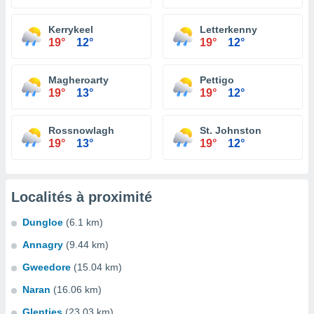
Kerrykeel
Letterkenny
19°
12°
19°
12°
Magheroarty
Pettigo
19°
13°
19°
12°
Rossnowlagh
St. Johnston
19°
13°
19°
12°
Localités à proximité
Dungloe
(6.1 km)
Annagry
(9.44 km)
Gweedore
(15.04 km)
Naran
(16.06 km)
Glenties
(23.03 km)