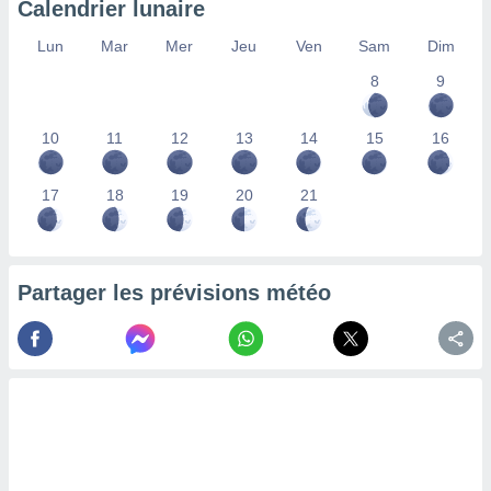
Calendrier lunaire
lisés,
des
Lun
Mar
Mer
Jeu
Ven
Sam
Dim
our
8
9
nner des
s
lisés,
10
11
12
13
14
15
16
la
ance des
s,
17
18
19
20
21
la
ance des
s,
dre les
Partager les prévisions météo
par le
ques ou
inaisons
ées
nt de
tes
,
er et
r les