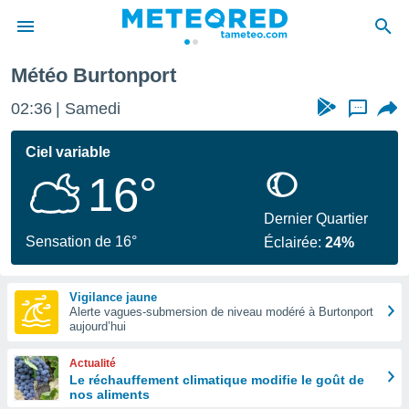
Météo Burtonport
e
ntialité
02:36
Samedi
...
enu de
o.com
Ciel variable
o.com) a
16°
aré par
onnels
Dernier Quartier
arantir
Sensation de 16°
Éclairée:
24%
té des
ions
. Vous
Vigilance jaune
accéder
Alerte vagues-submersion de niveau modéré à Burtonport
e en
aujourd’hui
 les
Actualité
s :
Le réchauffement climatique modifie le goût de
nos aliments
r les