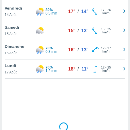
lisé en
Vendredi
 de
80%
17
-
26
17°
/
14°
0.5 mm
km/h
14 Août
. Vous
rouver
Samedi
15
-
25
15°
/
13°
ations
km/h
15 Août
re
que de
Dimanche
70%
kies
17
-
27
16°
/
13°
0.8 mm
km/h
16 Août
r votre
ement à
ment en
Lundi
70%
12
-
25
18°
/
11°
sur le
1.2 mm
km/h
17 Août
res des
kies
le au
page de
te web.
MENT,
 les