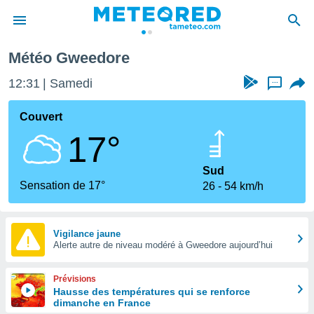
Météo Gweedore
e
ntialité
12:31
Samedi
...
enu de
o.com
Couvert
o.com) a
17°
aré par
onnels
Sud
arantir
Sensation de 17°
26
54 km/h
té des
ions
. Vous
accéder
Vigilance jaune
e en
Alerte autre de niveau modéré à Gweedore aujourd’hui
 les
Prévisions
s :
Hausse des températures qui se renforce
dimanche en France
r les