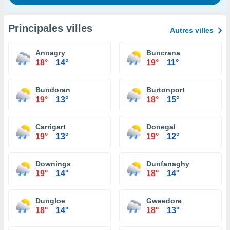
Principales villes
Autres villes
Annagry
Buncrana
18°
14°
19°
11°
Bundoran
Burtonport
19°
13°
18°
15°
Carrigart
Donegal
19°
13°
19°
12°
Downings
Dunfanaghy
19°
14°
18°
14°
Dungloe
Gweedore
18°
14°
18°
13°