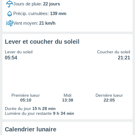
ires
Jours de pluie:
22
jours
ons le
ent des
Précip. cumulées:
139 mm
es
Vent moyen:
21 km/h
 :
et/ou
 à des
Lever et coucher du soleil
ions sur
eil,
Lever du soleil
Coucher du soleil
des
05:54
21:21
limitées
nner la
, créer
ils pour
ité
lisée,
Première lueur
Midi
Dernière lueur
05:10
13:38
22:05
des
our
Durée du jour
15 h 28 min
nner des
Lumière du jour restante
9 h 34 min
és
lisées,
Calendrier lunaire
s profils
enus