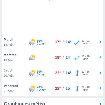
logies
e
s
tez pas
ation de
, vous
z à
à notre
Mardi
60%
12
-
23
17°
/
14°
0.2 mm
km/h
18 Août
.com.
 cas,
Mercredi
15
-
28
us
19°
/
14°
km/h
19 Août
ns que
s
Jeudi
70%
17
-
36
23°
/
14°
ires
0.4 mm
km/h
20 Août
urer la
on sur le
Vendredi
70%
26
-
48
 seront
22°
/
15°
0.2 mm
km/h
21 Août
, et que
ies ne
as
Graphiques météo