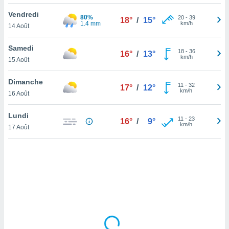
lisé en
Vendredi
 de
80%
20
-
39
18°
/
15°
1.4 mm
km/h
14 Août
. Vous
rouver
Samedi
18
-
36
16°
/
13°
ations
km/h
15 Août
re
que de
Dimanche
kies
11
-
32
17°
/
12°
km/h
16 Août
r votre
ement à
ment en
Lundi
11
-
23
16°
/
9°
sur le
km/h
17 Août
res des
kies
le au
page de
te web.
MENT,
 les