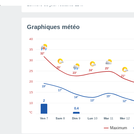
Lumière du jour restante
11 h
Graphiques météo
40
35
32°
30
25°
25°
24°
25
23°
21°
20
19°
17°
15
15°
14°
2
13°
12°
10
0.4
°C
Ven
7
Sam
8
Dim
9
Lun
10
Mar
11
Mer
12
Maximum