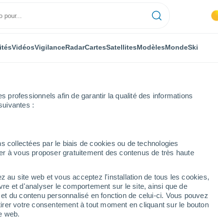
ités
Vidéos
Vigilance
Radar
Cartes
Satellites
Modèles
Monde
Ski
professionnels afin de garantir la qualité des informations
suivantes :
s collectées par le biais de cookies ou de technologies
nuer à vous proposer gratuitement des contenus de très haute
z au site web et vous acceptez l'installation de tous les cookies,
...
vre et d'analyser le comportement sur le site, ainsi que de
é et du contenu personnalisé en fonction de celui-ci. Vous pouvez
Heure par heure
tirer votre consentement à tout moment en cliquant sur le bouton
Pluie faible dans les prochaines
te web.
heures