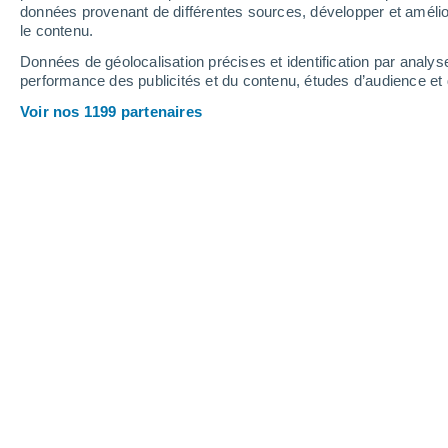
0.4 mm
2 mm
données provenant de différentes sources, développer et amélior
le contenu.
25°
/
17°
23°
/
14°
32°
/
19°
Données de géolocalisation précises et identification par analys
performance des publicités et du contenu, études d’audience e
13
-
31
km/h
13
-
30
km/h
8
15
-
56
km/h
Voir nos 1199 partenaires
Météo Kaluga aujourd´hui
, 7 août
Éclaircies
27°
10:00
T. ressentie
29°
Ensoleillé
29°
11:00
T. ressentie
30°
Ensoleillé
30°
12:00
T. ressentie
31°
Ensoleillé
31°
13:00
T. ressentie
32°