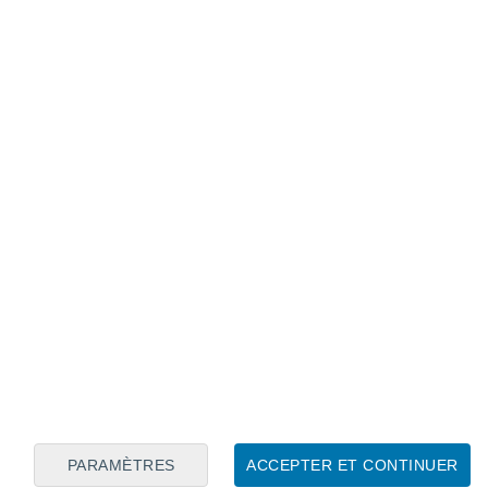
Calendrier lunaire
Lun
Mar
Mer
Jeu
Ven
Sam
Dim
7
8
9
10
11
12
13
14
15
16
17
18
19
20
PARAMÈTRES
ACCEPTER ET CONTINUER