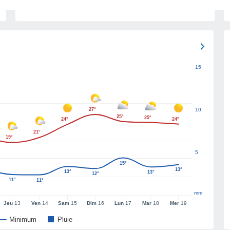
15
27°
10
25°
25°
24°
24°
21°
19°
5
15°
13°
13°
13°
12°
11°
11°
mm
Jeu
13
Ven
14
Sam
15
Dim
16
Lun
17
Mar
18
Mer
19
Minimum
Pluie