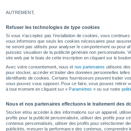
27°
AUTREMENT,
UV
4 Mod
Refuser les technologies de type cookies
Sensation de 29°
FPS
6-10
Si vous n'acceptez pas l'installation de cookies, vous continu
vous informons que seuls les cookies nécessaires pour assurer la
ne seront pas utilisés pour analyser le comportement ou pour af
puissiez visualiser de la publicité générale non personnalisée. V
Flash info
site web par le biais de cette inscription en cliquant sur le bouto
Une nouvelle canicule attendue la semaine
prochaine en France !
Avec votre consentement, nous et
nos partenaires
utilisons des
pour stocker, accéder et traiter des données personnelles telles 
Météo 1 - 7 jours
Heure par heure
Actualité
Carte 
identifiants de cookies. Certains fournisseurs peuvent traiter vo
vous pouvez vous opposer. Pour ce faire, vous pouvez retirer
à tout moment en cliquant sur «
Paramètres
» ou sur notre
poli
Demain
Dimanche
Aujourd´hui
Nous et nos partenaires effectuons le traitement des d
8 Août
9 Août
7 Août
Stocker et/ou accéder à des informations sur un appareil, utilise
profils pour la publicité personnalisée, utiliser des profils pour 
contenus personnalisés, utiliser des profils pour sélectionner
publicités, mesurer la performance des contenus, comprendre le
40%
80%