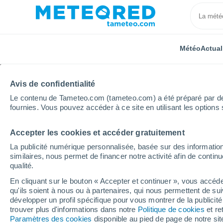
Météo
Actual
Avis de confidentialité
Le contenu de Tameteo.com (tameteo.com) a été préparé par des 
fournies. Vous pouvez accéder à ce site en utilisant les options 
Accepter les cookies et accéder gratuitement
Accueil
Russie
Oblast de Kalouga
Kaluga
La publicité numérique personnalisée, basée sur des information
similaires, nous permet de financer notre activité afin de conti
Météo Kaluga
qualité.
En cliquant sur le bouton « Accepter et continuer », vous accéde
10:07
Vendredi
qu'ils soient à nous ou à partenaires, qui nous permettent de sui
développer un profil spécifique pour vous montrer de la publicit
trouver plus d'informations dans notre
Politique de cookies
et re
Éclaircies
Paramètres des cookies
disponible au pied de page de notre si