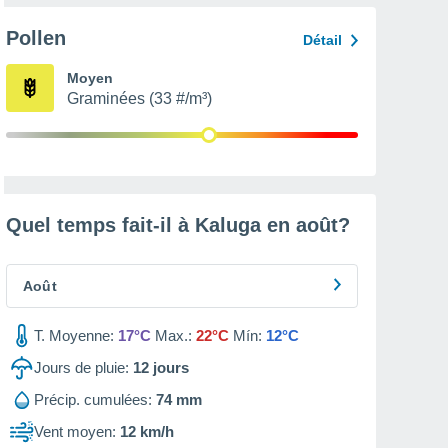
Pollen
Détail
Moyen
Graminées (33 #/m³)
Quel temps fait-il à Kaluga en
août
?
Août
T. Moyenne:
17°C
Max.:
22°C
Mín:
12°C
Jours de pluie:
12
jours
Précip. cumulées:
74 mm
Vent moyen:
12 km/h