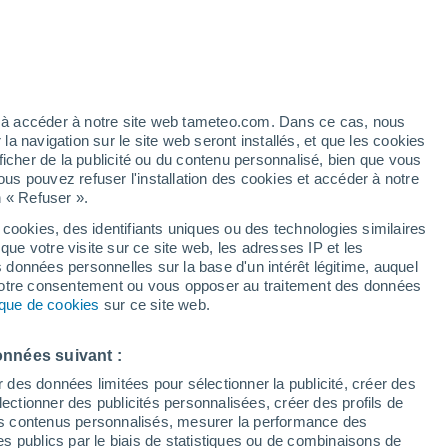
éré
ez à accéder à notre site web tameteo.com. Dans ce cas, nous
 navigation sur le site web seront installés, et que les cookies
ficher de la publicité ou du contenu personnalisé, bien que vous
ous pouvez refuser l'installation des cookies et accéder à notre
n « Refuser ».
 cookies, des identifiants uniques ou des technologies similaires
que votre visite sur ce site web, les adresses IP et les
de pluie
Radar de pluie
Satellites
Modèles
s données personnelles sur la base d'un intérêt légitime, auquel
 votre consentement ou vous opposer au traitement des données
tique de cookies
sur ce site web.
Lundi
Mardi
Mercredi
Jeudi
onnées suivant :
10 Août
11 Août
12 Août
13 Août
r des données limitées pour sélectionner la publicité, créer des
sélectionner des publicités personnalisées, créer des profils de
 des contenus personnalisés, mesurer la performance des
s publics par le biais de statistiques ou de combinaisons de