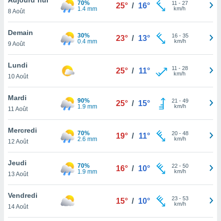
70%
n «
11
-
27
25°
/
16°
1.4 mm
km/h
8 Août
 et
r »,
cédez au
Demain
30%
16
-
35
23°
/
13°
 et vous
0.4 mm
km/h
9 Août
z
ation de
Lundi
11
-
28
25°
/
11°
km/h
10 Août
qu'ils
 nous ou
aires,
Mardi
90%
21
-
49
25°
/
15°
1.9 mm
km/h
11 Août
nt de
t
Mercredi
70%
20
-
48
er le
19°
/
11°
2.6 mm
km/h
12 Août
ement
te, ainsi
Jeudi
70%
22
-
50
16°
/
10°
1.9 mm
km/h
per un
13 Août
écifique
us
Vendredi
23
-
53
de la
15°
/
10°
km/h
14 Août
 et du