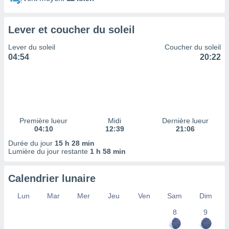
ires
ons le
ent des
Lever et coucher du soleil
es
 :
Lever du soleil
Coucher du soleil
et/ou
04:54
20:22
 à des
ions sur
eil,
des
limitées
Première lueur
Midi
Dernière lueur
nner la
04:10
12:39
21:06
, créer
ils pour
Durée du jour
15 h 28 min
ité
Lumière du jour restante
1 h 58 min
lisée,
des
Calendrier lunaire
our
nner des
Lun
Mar
Mer
Jeu
Ven
Sam
Dim
és
lisées,
8
9
s profils
enus