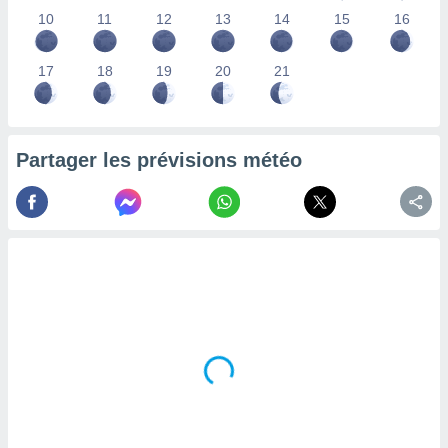
lisés,
10
11
12
13
14
15
16
des
our
17
18
19
20
21
nner des
s
lisés,
la
ance des
Partager les prévisions météo
s,
la
ance des
s,
dre les
par le
ques ou
inaisons
ées
nt de
tes
,
er et
r les