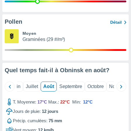
nées
lles sur
d'un
égitime,
Pollen
Détail
vous
vous
Moyen
 Pour ce
Graminées (29 #/m³)
ous
etirer
ement
 opposer
Quel temps fait-il à Obninsk en
août
?
ement
nées à
ment en
Mai
Juin
Juillet
Août
Septembre
Octobre
Novembre
 sur «
res
» ou
e
T. Moyenne:
17°C
Max.:
22°C
Mín:
12°C
que de
kies
Jours de pluie:
12
jours
ite web.
Précip. cumulées:
75 mm
t nos
Vent moyen:
12 km/h