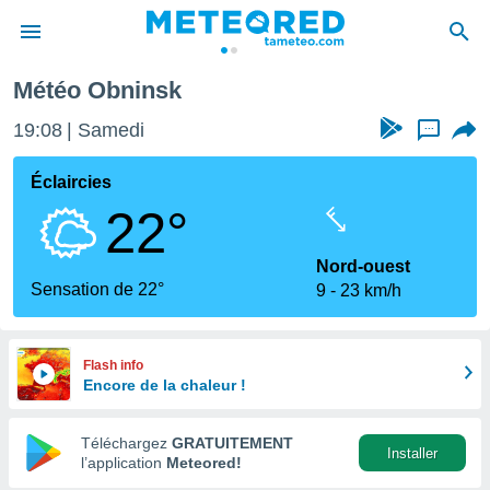
Météo Obninsk
e
ntialité
19:08
Samedi
...
enu de
o.com
Éclaircies
o.com) a
22°
aré par
onnels
Nord-ouest
arantir
Sensation de 22°
9
23 km/h
té des
ions
. Vous
accéder
Flash info
e en
Encore de la chaleur !
 les
Téléchargez
GRATUITEMENT
s :
Installer
l’application
Meteored!
r les