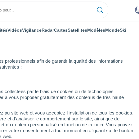
ités
Vidéos
Vigilance
Radar
Cartes
Satellites
Modèles
Monde
Ski
professionnels afin de garantir la qualité des informations
suivantes :
s collectées par le biais de cookies ou de technologies
nuer à vous proposer gratuitement des contenus de très haute
z au site web et vous acceptez l'installation de tous les cookies,
...
vre et d'analyser le comportement sur le site, ainsi que de
é et du contenu personnalisé en fonction de celui-ci. Vous pouvez
Heure par heure
tirer votre consentement à tout moment en cliquant sur le bouton
Pluie faible dans les prochaines
te web.
heures