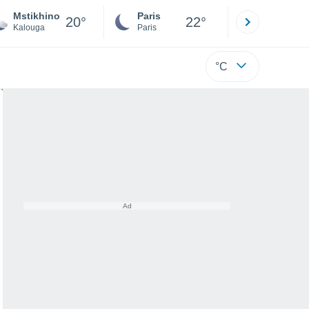
Mstikhino
Paris
Montpelli
20°
22°
Kalouga
Paris
Hérault
°C