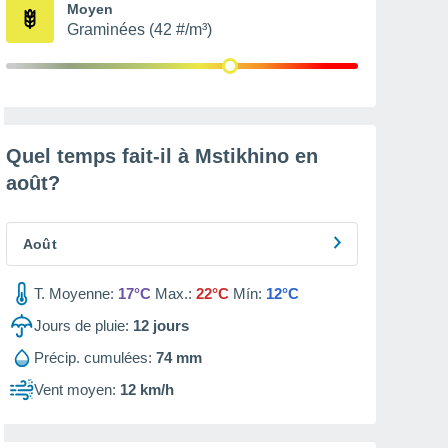
Moyen
Graminées (42 #/m³)
Quel temps fait-il à Mstikhino en
août
?
Août
T. Moyenne:
17°C
Max.:
22°C
Mín:
12°C
Jours de pluie:
12
jours
Précip. cumulées:
74 mm
Vent moyen:
12 km/h