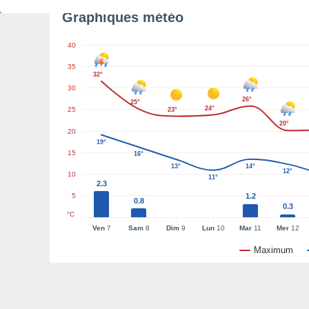
Graphiques météo
40
35
32°
30
26°
25°
24°
25
23°
20°
20
19°
15
16°
13°
14°
12°
10
11°
2.3
5
1.2
0.8
0.3
°C
Ven
7
Sam
8
Dim
9
Lun
10
Mar
11
Mer
12
Maximum