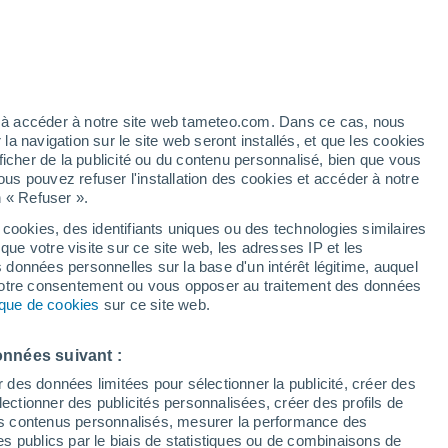
Les températures baissent
Durant la journée de demain
artier
6%
ez à accéder à notre site web tameteo.com. Dans ce cas, nous
 navigation sur le site web seront installés, et que les cookies
ficher de la publicité ou du contenu personnalisé, bien que vous
ous pouvez refuser l'installation des cookies et accéder à notre
n « Refuser ».
de
 cookies, des identifiants uniques ou des technologies similaires
que votre visite sur ce site web, les adresses IP et les
de pluie
Radar de pluie
Satellites
Modèles
s données personnelles sur la base d'un intérêt légitime, auquel
 votre consentement ou vous opposer au traitement des données
tique de cookies
sur ce site web.
Lundi
Mardi
Mercredi
Jeudi
onnées suivant :
10 Août
11 Août
12 Août
13 Août
r des données limitées pour sélectionner la publicité, créer des
sélectionner des publicités personnalisées, créer des profils de
 des contenus personnalisés, mesurer la performance des
s publics par le biais de statistiques ou de combinaisons de
70%
60%
60%