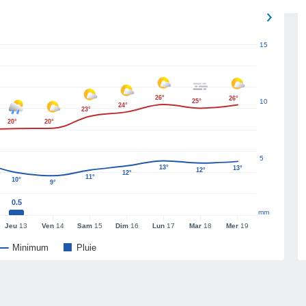
15
26°
26°
25°
10
24°
23°
20°
20°
5
13°
13°
12°
12°
11°
10°
9°
0.5
mm
Jeu
13
Ven
14
Sam
15
Dim
16
Lun
17
Mar
18
Mer
19
Minimum
Pluie