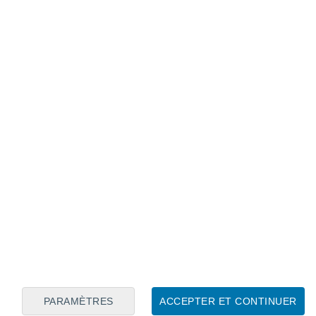
Calendrier lunaire
Lun
Mar
Mer
Jeu
Ven
Sam
Dim
7
8
9
10
11
12
13
14
15
16
17
18
19
20
PARAMÈTRES
ACCEPTER ET CONTINUER