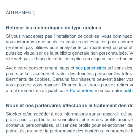
20°
AUTREMENT,
Dernier Qu
Refuser les technologies de type cookies
Éclairée:
3
Sensation de 20°
Si vous n'acceptez pas l'installation de cookies, vous continu
vous informons que seuls les cookies nécessaires pour assurer la
ne seront pas utilisés pour analyser le comportement ou pour af
puissiez visualiser de la publicité générale non personnalisée. V
Actualité
site web par le biais de cette inscription en cliquant sur le bouto
Le réchauffement climatique modifie le goût 
nos aliments
Avec votre consentement, nous et
nos partenaires
utilisons des
pour stocker, accéder et traiter des données personnelles telles 
Météo 1 - 7 jours
Heure par heure
Actualité
Carte 
identifiants de cookies. Certains fournisseurs peuvent traiter vo
vous pouvez vous opposer. Pour ce faire, vous pouvez retirer
à tout moment en cliquant sur «
Paramètres
» ou sur notre
poli
Demain
Dimanche
Aujourd´hui
Nous et nos partenaires effectuons le traitement des d
8 Août
9 Août
7 Août
Stocker et/ou accéder à des informations sur un appareil, utilise
profils pour la publicité personnalisée, utiliser des profils pour 
contenus personnalisés, utiliser des profils pour sélectionner
publicités, mesurer la performance des contenus, comprendre le
40%
80%