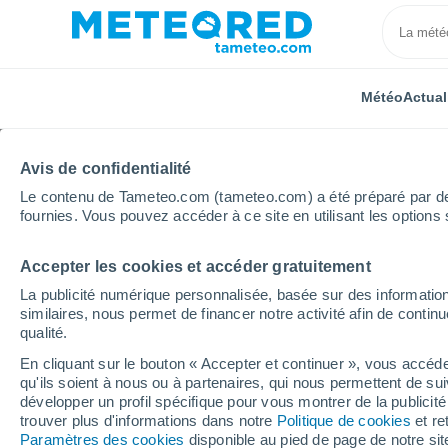
Météo
Actual
Avis de confidentialité
Le contenu de Tameteo.com (tameteo.com) a été préparé par des 
fournies. Vous pouvez accéder à ce site en utilisant les options 
Accepter les cookies et accéder gratuitement
Accueil
Russie
Oblast de Kalouga
Mstikhino
La publicité numérique personnalisée, basée sur des information
similaires, nous permet de financer notre activité afin de conti
Météo Mstikhino
qualité.
En cliquant sur le bouton « Accepter et continuer », vous accéde
23:01
Vendredi
qu'ils soient à nous ou à partenaires, qui nous permettent de sui
développer un profil spécifique pour vous montrer de la publicit
trouver plus d'informations dans notre
Politique de cookies
et re
Éclaircies
Paramètres des cookies
disponible au pied de page de notre si