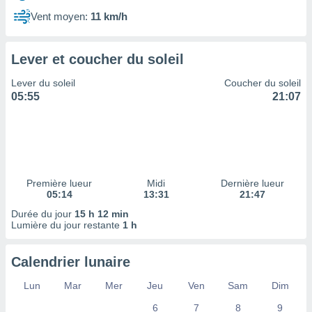
ires
ons le
Vent moyen:
11 km/h
ent des
es
 :
Lever et coucher du soleil
et/ou
Lever du soleil
Coucher du soleil
 à des
05:55
21:07
ions sur
eil,
des
limitées
nner la
, créer
Première lueur
Midi
Dernière lueur
ils pour
05:14
13:31
21:47
ité
Durée du jour
15 h 12 min
lisée,
Lumière du jour restante
1 h
des
our
nner des
Calendrier lunaire
és
lisées,
Lun
Mar
Mer
Jeu
Ven
Sam
Dim
s profils
6
7
8
9
enus