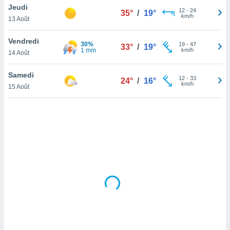
Jeudi
lisé en
12
-
24
35°
/
19°
km/h
 de
13 Août
. Vous
rouver
Vendredi
30%
19
-
47
33°
/
19°
1 mm
km/h
14 Août
ations
re
Samedi
que de
12
-
33
24°
/
16°
km/h
kies
15 Août
r votre
ement à
ment en
sur le
res des
kies
le au
page de
te web.
MENT,
 les