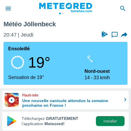
ck
Météo Jöllenbeck
e
ntialité
20:47
Jeudi
...
enu de
o.com
Ensoleillé
o.com) a
19°
aré par
onnels
Nord-ouest
arantir
Sensation de 19°
14
33 km/h
té des
ions
. Vous
Flash info
accéder
Une nouvelle canicule attendue la semaine
e en
prochaine en France !
 les
Téléchargez
GRATUITEMENT
s :
Installer
l’application
Meteored!
r les