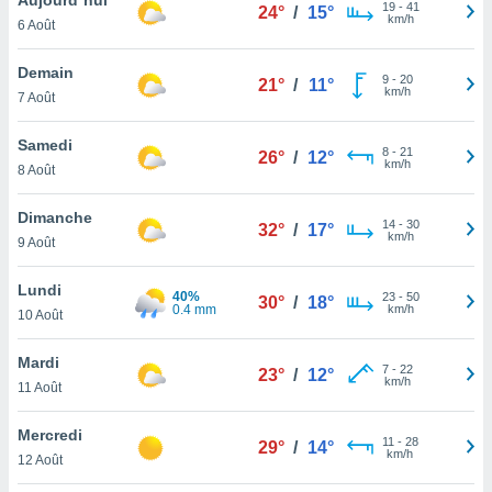
n «
19
-
41
24°
/
15°
km/h
6 Août
 et
r »,
cédez au
Demain
9
-
20
21°
/
11°
 et vous
km/h
7 Août
z
ation de
Samedi
8
-
21
26°
/
12°
km/h
8 Août
qu'ils
 nous ou
aires,
Dimanche
14
-
30
32°
/
17°
km/h
9 Août
nt de
t
Lundi
40%
23
-
50
er le
30°
/
18°
0.4 mm
km/h
10 Août
ement
te, ainsi
Mardi
7
-
22
23°
/
12°
km/h
per un
11 Août
écifique
us
Mercredi
11
-
28
de la
29°
/
14°
km/h
12 Août
 et du