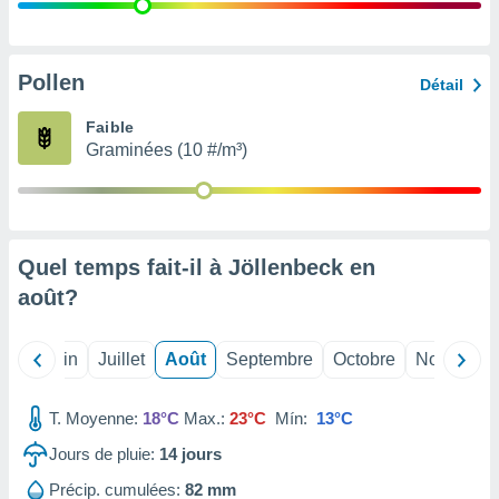
nées
lles sur
d'un
égitime,
Pollen
Détail
vous
vous
Faible
 Pour ce
Graminées (10 #/m³)
ous
etirer
ement
 opposer
Quel temps fait-il à Jöllenbeck en
ement
nées à
août
?
ment en
 sur «
res
» ou
Mai
Juin
Juillet
Août
Septembre
Octobre
Novembre
e
que de
kies
T. Moyenne:
18°C
Max.:
23°C
Mín:
13°C
ite web.
Jours de pluie:
14
jours
t nos
Précip. cumulées:
82 mm