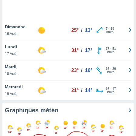
logies
e
s
Dimanche
tez pas
7
-
19
25°
/
13°
km/h
ation de
16 Août
, vous
z à
Lundi
17
-
51
31°
/
17°
à notre
km/h
17 Août
.com.
Mardi
 cas,
16
-
39
23°
/
16°
km/h
us
18 Août
ns que
s
Mercredi
16
-
47
21°
/
14°
km/h
19 Août
ires
urer la
on sur le
Graphiques météo
 seront
, et que
ies ne
32°
30°
35°
33°
31°
29°
as
26°
25°
24°
24°
23°
23°
21°