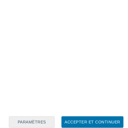
Calendrier lunaire
Lun
Mar
Mer
Jeu
Ven
Sam
Dim
6
7
8
9
10
11
12
13
14
15
16
17
18
19
PARAMÈTRES
ACCEPTER ET CONTINUER