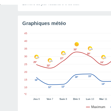
Lumière du jour restante
9 h 38 min
Graphiques météo
45
40
35
33°
30°
30
27°
25°
24°
25
22°
20
19°
18°
15
16°
14°
12°
10
12°
°C
Jeu
6
Ven
7
Sam
8
Dim
9
Lun
10
Mar
11
Maximum