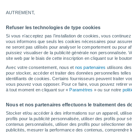
22°
AUTREMENT,
Ouest
Refuser les technologies de type cookies
Sensation de 22°
15
-
35 km
Si vous n'acceptez pas l'installation de cookies, vous continu
vous informons que seuls les cookies nécessaires pour assurer la
ne seront pas utilisés pour analyser le comportement ou pour af
puissiez visualiser de la publicité générale non personnalisée. V
Flash info
site web par le biais de cette inscription en cliquant sur le bouto
Découvrez la tendance météo entre août et oc
Avec votre consentement, nous et
nos partenaires
utilisons des
pour stocker, accéder et traiter des données personnelles telles 
Météo 1 - 7 jours
Heure par heure
Actualité
Carte
identifiants de cookies. Certains fournisseurs peuvent traiter vo
vous pouvez vous opposer. Pour ce faire, vous pouvez retirer
à tout moment en cliquant sur «
Paramètres
» ou sur notre
poli
Demain
Samedi
D
Aujourd´hui
Nous et nos partenaires effectuons le traitement des d
7 Août
8 Août
6 Août
Stocker et/ou accéder à des informations sur un appareil, utilise
profils pour la publicité personnalisée, utiliser des profils pour 
contenus personnalisés, utiliser des profils pour sélectionner
publicités, mesurer la performance des contenus, comprendre le