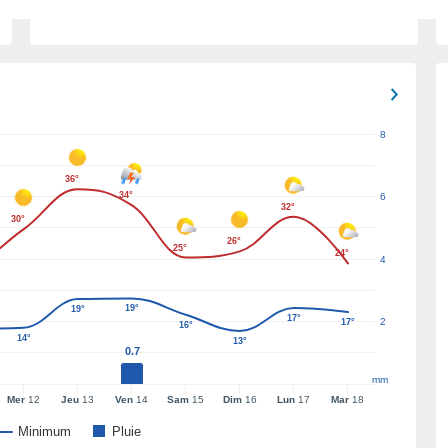
8
36°
34°
6
32°
30°
26°
25°
24°
4
19°
19°
17°
2
17°
16°
14°
13°
0.7
mm
Mer
12
Jeu
13
Ven
14
Sam
15
Dim
16
Lun
17
Mar
18
Minimum
Pluie