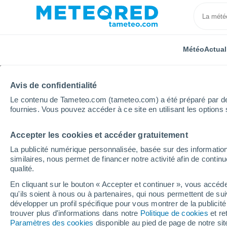
Météo
Actual
Avis de confidentialité
Le contenu de Tameteo.com (tameteo.com) a été préparé par des 
fournies. Vous pouvez accéder à ce site en utilisant les options 
Accepter les cookies et accéder gratuitement
Accueil
Allemagne
Rhénanie-du-Nord-Westphalie
La publicité numérique personnalisée, basée sur des information
similaires, nous permet de financer notre activité afin de conti
Météo Mitte (Rhénanie
qualité.
En cliquant sur le bouton « Accepter et continuer », vous accéde
12:09
Jeudi
qu'ils soient à nous ou à partenaires, qui nous permettent de sui
développer un profil spécifique pour vous montrer de la publicit
trouver plus d'informations dans notre
Politique de cookies
et re
Ciel variable
Paramètres des cookies
disponible au pied de page de notre si