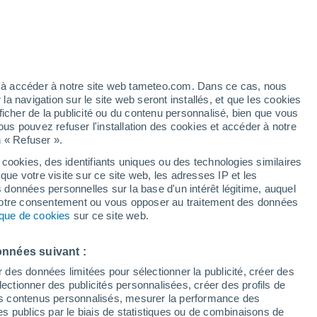
/h
ez à accéder à notre site web tameteo.com. Dans ce cas, nous
 navigation sur le site web seront installés, et que les cookies
ficher de la publicité ou du contenu personnalisé, bien que vous
ous pouvez refuser l'installation des cookies et accéder à notre
n « Refuser ».
tobre
 cookies, des identifiants uniques ou des technologies similaires
que votre visite sur ce site web, les adresses IP et les
 de couverture nuageuse
Radar de pluie
Satellites
Modèles
s données personnelles sur la base d'un intérêt légitime, auquel
 votre consentement ou vous opposer au traitement des données
tique de cookies
sur ce site web.
imanche
Lundi
Mardi
Mercredi
onnées suivant :
9 Août
10 Août
11 Août
12 Août
r des données limitées pour sélectionner la publicité, créer des
sélectionner des publicités personnalisées, créer des profils de
 des contenus personnalisés, mesurer la performance des
s publics par le biais de statistiques ou de combinaisons de