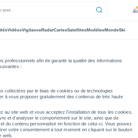
ités
Vidéos
Vigilance
Radar
Cartes
Satellites
Modèles
Monde
Ski
professionnels afin de garantir la qualité des informations
suivantes :
Mitte
s collectées par le biais de cookies ou de technologies
nuer à vous proposer gratuitement des contenus de très haute
-du-Nord-Westphalie)
z au site web et vous acceptez l'installation de tous les cookies,
...
vre et d'analyser le comportement sur le site, ainsi que de
é et du contenu personnalisé en fonction de celui-ci. Vous pouvez
Heure par heure
tirer votre consentement à tout moment en cliquant sur le bouton
Ciel nuageux dans les
te web.
prochaines heures