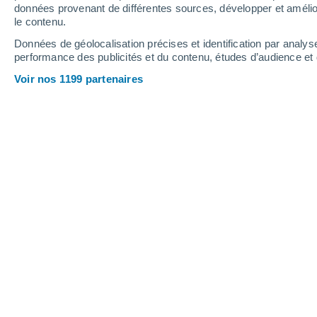
données provenant de différentes sources, développer et amélior
le contenu.
22°
/
12°
27°
/
12°
25°
/
16°
Données de géolocalisation précises et identification par analys
performance des publicités et du contenu, études d’audience e
7
-
19
km/h
11
-
23
km/h
16
18
-
41
km/h
Voir nos 1199 partenaires
Météo Mitte aujourd´hui
, 6 août
Ciel variable
22°
12:00
T. ressentie
22°
Ciel variable
22°
13:00
T. ressentie
25°
Ciel variable
24°
14:00
T. ressentie
25°
Ciel variable
24°
15:00
T. ressentie
25°