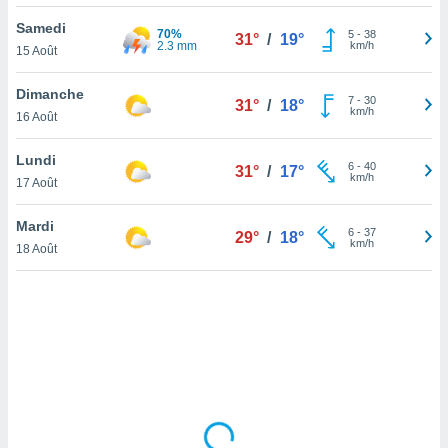
lisé en
Samedi
 de
70%
5
-
38
31°
/
19°
2.3 mm
km/h
15 Août
. Vous
rouver
Dimanche
7
-
30
31°
/
18°
ations
km/h
16 Août
re
que de
Lundi
kies
6
-
40
31°
/
17°
km/h
17 Août
r votre
ement à
ment en
Mardi
6
-
37
29°
/
18°
sur le
km/h
18 Août
res des
kies
le au
page de
te web.
MENT,
 les