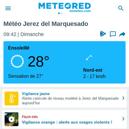
ez del Marquesado
Météo Jerez del Marquesado
e
ntialité
09:42
Dimanche
...
enu de
o.com
Ensoleillé
o.com) a
28°
aré par
onnels
Nord-est
arantir
Sensation de 27°
2
17 km/h
té des
ions
. Vous
Vigilance jaune
accéder
Alerte canicule de niveau modéré à Jerez del Marquesado
e en
aujourd’hui
 les
s :
Flash info
Vigilance orange : alerte aux orages violents !
r les