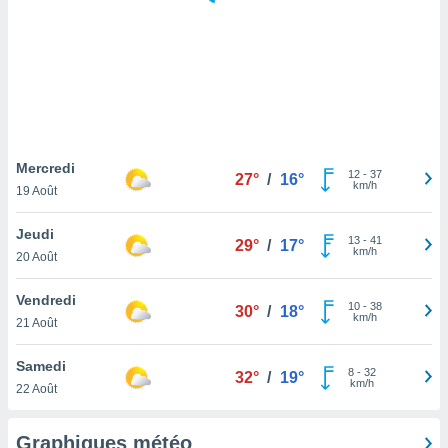
logies
e
s
tez pas
ation de
, vous
z à
à notre
Mercredi
12
-
37
27°
/
16°
km/h
19 Août
.com.
 cas,
Jeudi
13
-
41
us
29°
/
17°
km/h
20 Août
ns que
s
Vendredi
10
-
38
30°
/
18°
ires
km/h
21 Août
urer la
on sur le
Samedi
8
-
32
 seront
32°
/
19°
km/h
22 Août
, et que
ies ne
as
Graphiques météo