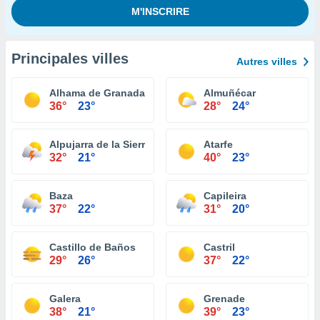
Principales villes
Autres villes
Alhama de Granada
Almuñécar
36°
23°
28°
24°
Alpujarra de la Sierra
Atarfe
32°
21°
40°
23°
Baza
Capileira
37°
22°
31°
20°
Castillo de Baños
Castril
29°
26°
37°
22°
Galera
Grenade
38°
21°
39°
23°