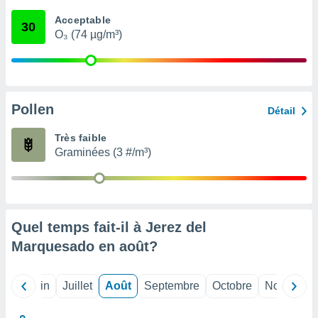
nées
Acceptable
lles sur
30
O₃ (74 µg/m³)
d'un
égitime,
vous
vous
 Pour ce
ous
Pollen
Détail
etirer
Très faible
ement
Graminées (3 #/m³)
 opposer
ement
nées à
ment en
 sur «
res
» ou
Quel temps fait-il à Jerez del
e
Marquesado en
août
?
que de
kies
ite web.
Mai
Juin
Juillet
Août
Septembre
Octobre
Novembre
t nos