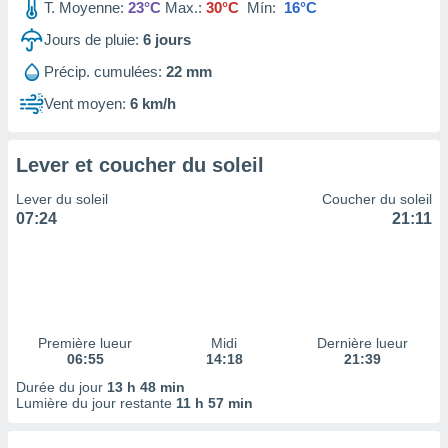
ires
T. Moyenne:
23°C
Max.:
30°C
Mín:
16°C
ons le
Jours de pluie:
6
jours
ent des
es
Précip. cumulées:
22 mm
 :
Vent moyen:
6 km/h
et/ou
 à des
ions sur
eil,
Lever et coucher du soleil
des
Lever du soleil
Coucher du soleil
limitées
07:24
21:11
nner la
, créer
ils pour
ité
lisée,
des
Première lueur
Midi
Dernière lueur
our
06:55
14:18
21:39
nner des
Durée du jour
13 h 48 min
és
Lumière du jour restante
11 h 57 min
lisées,
s profils
enus