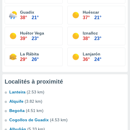
Guadix
Huéscar
38°
21°
37°
21°
Huétor Vega
Iznalloz
39°
23°
38°
23°
La Rábita
Lanjarón
29°
26°
36°
24°
Localités à proximité
Lanteira
(2.53 km)
Alquife
(3.82 km)
Begoña
(4.51 km)
Cogollos de Guadix
(4.53 km)
Albuñán
(5.33 km)