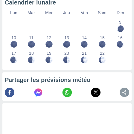
Calendrier lunaire
lisés,
des
Lun
Mar
Mer
Jeu
Ven
Sam
Dim
our
9
nner des
s
lisés,
10
11
12
13
14
15
16
la
ance des
s,
17
18
19
20
21
22
la
ance des
s,
dre les
Partager les prévisions météo
par le
ques ou
inaisons
ées
nt de
tes
,
er et
r les