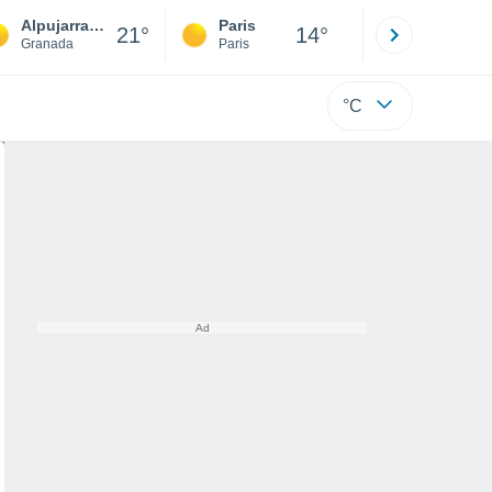
Alpujarra de la Sierra
Paris
Montpelli
21°
14°
Granada
Paris
Hérault
°C