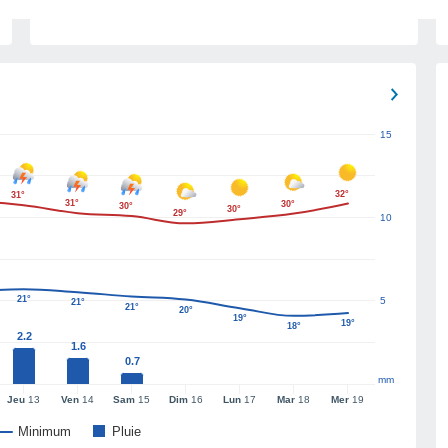
15
32°
31°
31°
30°
30°
30°
29°
10
21°
5
21°
21°
20°
19°
19°
18°
2.2
1.6
0.7
mm
Jeu
13
Ven
14
Sam
15
Dim
16
Lun
17
Mar
18
Mer
19
Minimum
Pluie