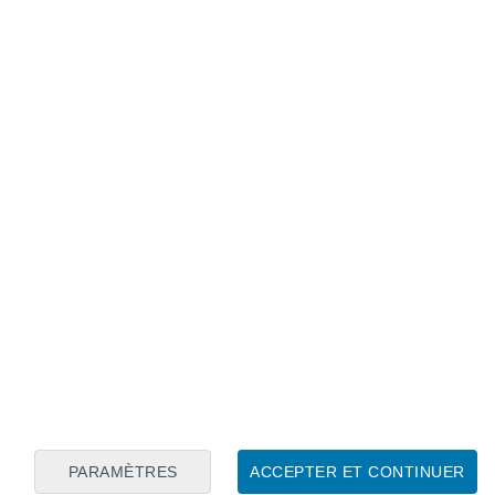
Calendrier lunaire
Lun
Mar
Mer
Jeu
Ven
Sam
Dim
7
8
9
10
11
12
13
14
15
16
17
18
19
20
PARAMÈTRES
ACCEPTER ET CONTINUER