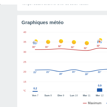
Temps restant avant le lever de soleil
43min
Graphiques météo
40
35
32°
32°
31°
31°
31°
31°
30
25
20
21°
21°
21°
21°
20°
20°
15
0.9
0.2
°C
Ven
7
Sam
8
Dim
9
Lun
10
Mar
11
Mer
12
Maximum