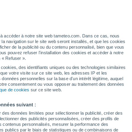
artier
5%
ez à accéder à notre site web tameteo.com. Dans ce cas, nous
 navigation sur le site web seront installés, et que les cookies
ficher de la publicité ou du contenu personnalisé, bien que vous
ous pouvez refuser l'installation des cookies et accéder à notre
n « Refuser ».
 cookies, des identifiants uniques ou des technologies similaires
que votre visite sur ce site web, les adresses IP et les
des températures
Radar de pluie
Satellites
Modèles
s données personnelles sur la base d'un intérêt légitime, auquel
 votre consentement ou vous opposer au traitement des données
tique de cookies
sur ce site web.
Lundi
Mardi
Mercredi
Jeudi
onnées suivant :
10 Août
11 Août
12 Août
13 Août
r des données limitées pour sélectionner la publicité, créer des
sélectionner des publicités personnalisées, créer des profils de
 des contenus personnalisés, mesurer la performance des
s publics par le biais de statistiques ou de combinaisons de
80%
80%