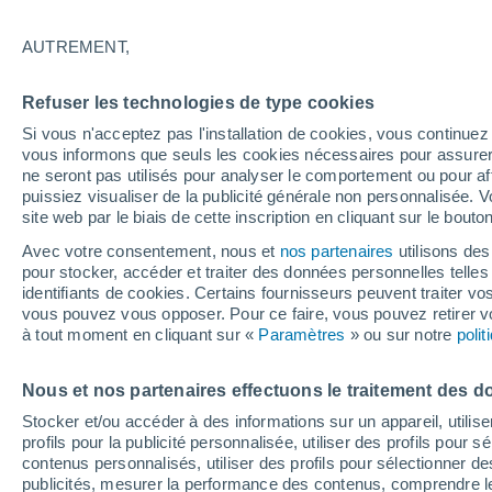
22°
AUTREMENT,
Dernier Qu
Refuser les technologies de type cookies
Éclairée:
3
Sensation de 22°
Si vous n'acceptez pas l'installation de cookies, vous continu
vous informons que seuls les cookies nécessaires pour assurer la
ne seront pas utilisés pour analyser le comportement ou pour af
puissiez visualiser de la publicité générale non personnalisée. V
Flash info
site web par le biais de cette inscription en cliquant sur le bouto
Une nouvelle canicule attendue la semaine
prochaine en France !
Avec votre consentement, nous et
nos partenaires
utilisons des
pour stocker, accéder et traiter des données personnelles telles 
Météo 1 - 7 jours
Heure par heure
Actualité
Carte 
identifiants de cookies. Certains fournisseurs peuvent traiter vo
vous pouvez vous opposer. Pour ce faire, vous pouvez retirer
à tout moment en cliquant sur «
Paramètres
» ou sur notre
poli
Demain
Dimanche
Aujourd´hui
Nous et nos partenaires effectuons le traitement des d
8 Août
9 Août
7 Août
Stocker et/ou accéder à des informations sur un appareil, utilise
profils pour la publicité personnalisée, utiliser des profils pour 
contenus personnalisés, utiliser des profils pour sélectionner
publicités, mesurer la performance des contenus, comprendre le
50%