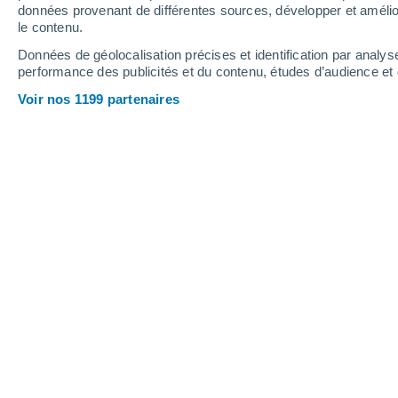
0.2 mm
données provenant de différentes sources, développer et amélior
le contenu.
31°
/
21°
32°
/
20°
31°
/
21°
Données de géolocalisation précises et identification par analys
performance des publicités et du contenu, études d’audience e
11
-
33
km/h
12
-
36
km/h
12
9
-
32
km/h
Voir nos 1199 partenaires
Météo Alpujarra de la Sierra aujourd´
Ciel dégagé
22°
06:00
T. ressentie
22°
Ensoleillé
21°
07:00
T. ressentie
21°
Ensoleillé
22°
08:00
T. ressentie
22°
Ensoleillé
25°
09:00
T. ressentie
26°