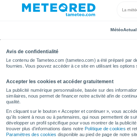
Météo
Actual
Avis de confidentialité
Le contenu de Tameteo.com (tameteo.com) a été préparé par des 
fournies. Vous pouvez accéder à ce site en utilisant les options 
Accepter les cookies et accéder gratuitement
Accueil
Espagne
Andalousie
Province de Gren
La publicité numérique personnalisée, basée sur des information
similaires, nous permet de financer notre activité afin de conti
Météo Alpujarra de la S
qualité.
En cliquant sur le bouton « Accepter et continuer », vous accéde
06:11
Vendredi
qu'ils soient à nous ou à partenaires, qui nous permettent de sui
développer un profil spécifique pour vous montrer de la publicit
trouver plus d'informations dans notre
Politique de cookies
et re
Ciel dégagé
Paramètres des cookies
disponible au pied de page de notre si