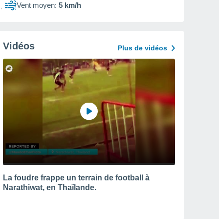
Vent moyen:
5 km/h
Vidéos
Plus de vidéos
La foudre frappe un terrain de football à
Narathiwat, en Thaïlande.