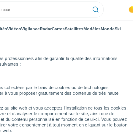
ités
Vidéos
Vigilance
Radar
Cartes
Satellites
Modèles
Monde
Ski
professionnels afin de garantir la qualité des informations
suivantes :
ade
Alpujarra de la Sierra
s collectées par le biais de cookies ou de technologies
nuer à vous proposer gratuitement des contenus de très haute
ierra
z au site web et vous acceptez l'installation de tous les cookies,
...
vre et d'analyser le comportement sur le site, ainsi que de
é et du contenu personnalisé en fonction de celui-ci. Vous pouvez
Heure par heure
tirer votre consentement à tout moment en cliquant sur le bouton
Ciel dégagé dans les prochaines
te web.
heures