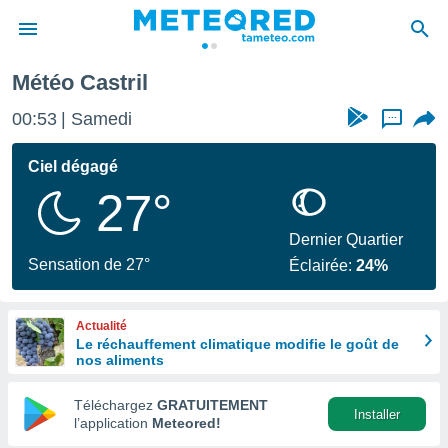
ril
Météo Castril
e
ntialité
00:53
Samedi
...
enu de
o.com
Ciel dégagé
o.com) a
27°
aré par
onnels
Dernier Quartier
arantir
Sensation de 27°
Éclairée:
24%
té des
ions
. Vous
Actualité
accéder
Le réchauffement climatique modifie le goût de
e en
nos aliments
 les
Téléchargez
GRATUITEMENT
s :
Installer
l’application
Meteored!
r les