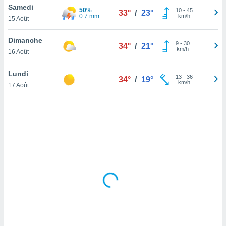
Samedi
lisé en
50%
10
-
45
33°
/
23°
0.7 mm
km/h
 de
15 Août
. Vous
rouver
Dimanche
9
-
30
34°
/
21°
km/h
16 Août
ations
re
Lundi
que de
13
-
36
34°
/
19°
km/h
kies
17 Août
r votre
ement à
ment en
sur le
res des
kies
le au
page de
te web.
MENT,
 les