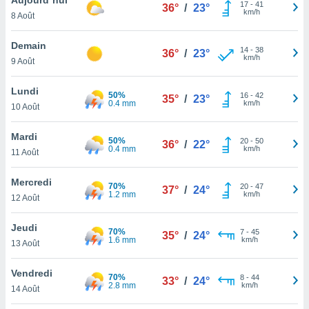
n «
17
-
41
36°
/
23°
km/h
8 Août
 et
r »,
cédez au
Demain
14
-
38
36°
/
23°
 et vous
km/h
9 Août
z
ation de
Lundi
50%
16
-
42
35°
/
23°
0.4 mm
km/h
10 Août
qu'ils
 nous ou
aires,
Mardi
50%
20
-
50
36°
/
22°
0.4 mm
km/h
11 Août
nt de
t
Mercredi
70%
20
-
47
er le
37°
/
24°
1.2 mm
km/h
12 Août
ement
te, ainsi
Jeudi
70%
7
-
45
35°
/
24°
1.6 mm
km/h
per un
13 Août
écifique
us
Vendredi
70%
8
-
44
de la
33°
/
24°
2.8 mm
km/h
14 Août
 et du