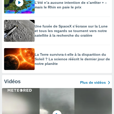
L’été n’a aucune intention de s’arrêter » –
mais le Rhin en paie le prix
Une fusée de SpaceX s’écrase sur la Lune
et tous les regards se tournent vers notre
satellite à la recherche du cratère
La Terre survivra-t-elle à la disparition du
Soleil ? La science réécrit le dernier jour de
notre planète
Vidéos
Plus de vidéos