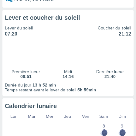
ires
ons le
ent des
Lever et coucher du soleil
es
 :
Lever du soleil
Coucher du soleil
et/ou
07:20
21:12
 à des
ions sur
eil,
des
limitées
Première lueur
Midi
Dernière lueur
nner la
06:51
14:16
21:40
, créer
ils pour
Durée du jour
13 h 52 min
ité
Temps restant avant le lever de soleil
5h 59min
lisée,
des
Calendrier lunaire
our
nner des
Lun
Mar
Mer
Jeu
Ven
Sam
Dim
és
lisées,
8
9
s profils
enus