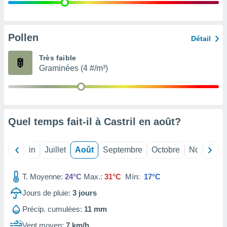
nées
lles sur
d'un
égitime,
Pollen
Détail
vous
vous
Très faible
 Pour ce
Graminées (4 #/m³)
ous
etirer
ement
 opposer
Quel temps fait-il à Castril en
août
?
ement
nées à
ment en
Mai
Juin
Juillet
Août
Septembre
Octobre
Novembre
 sur «
res
» ou
e
T. Moyenne:
24°C
Max.:
31°C
Mín:
17°C
que de
kies
Jours de pluie:
3
jours
ite web.
Précip. cumulées:
11 mm
t nos
Vent moyen:
7 km/h