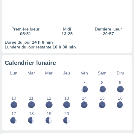
ires
ons le
ent des
es
 :
Première lueur
Midi
Dernière lueur
et/ou
05:51
13:25
20:57
 à des
Durée du jour
14 h 6 min
ions sur
Lumière du jour restante
10 h 30 min
eil,
des
limitées
Calendrier lunaire
nner la
Lun
Mar
Mer
Jeu
Ven
Sam
Dim
, créer
ils pour
7
8
9
ité
lisée,
10
11
12
13
14
15
16
des
our
nner des
17
18
19
20
és
lisées,
s profils
enus