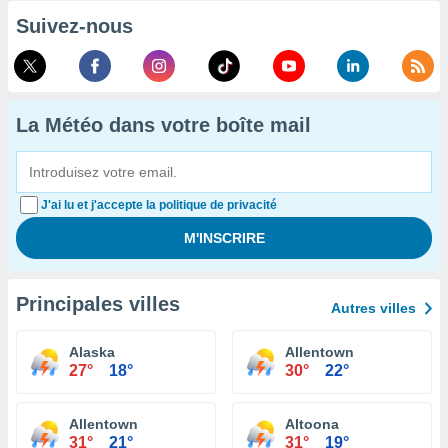
Suivez-nous
La Météo dans votre boîte mail
J'ai lu et j'accepte la politique de privacité
Principales villes
Autres villes
Alaska
Allentown
27°
18°
30°
22°
Allentown
Altoona
31°
21°
31°
19°