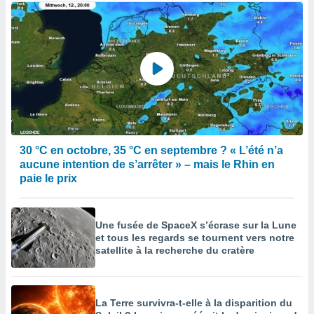
30 °C en octobre, 35 °C en septembre ? « L’été n’a
aucune intention de s’arrêter » – mais le Rhin en
paie le prix
Une fusée de SpaceX s’écrase sur la Lune
et tous les regards se tournent vers notre
satellite à la recherche du cratère
La Terre survivra-t-elle à la disparition du