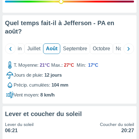
nées
lles sur
d'un
égitime,
Quel temps fait-il à Jefferson - PA en
vous
août
?
vous
 Pour ce
ous
Mai
Juin
Juillet
Août
Septembre
Octobre
Novembre
etirer
ement
T. Moyenne:
21°C
Max.:
27°C
Mín:
17°C
 opposer
ement
Jours de pluie:
12
jours
nées à
Précip. cumulées:
104 mm
ment en
 sur «
Vent moyen:
8 km/h
res
» ou
e
que de
Lever et coucher du soleil
kies
ite web.
Lever du soleil
Coucher du soleil
06:21
20:27
t nos