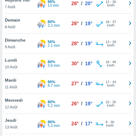
90%
n «
12
-
30
28°
/
20°
13 mm
km/h
7 Août
 et
r »,
cédez au
Demain
80%
18
-
37
28°
/
19°
 et vous
3.2 mm
km/h
8 Août
z
ation de
Dimanche
50%
13
-
29
28°
/
19°
2.1 mm
km/h
9 Août
qu'ils
 nous ou
aires,
Lundi
80%
18
-
49
30°
/
18°
3.6 mm
km/h
10 Août
nt de
t
Mardi
90%
17
-
43
er le
27°
/
19°
8.7 mm
km/h
11 Août
ement
te, ainsi
Mercredi
80%
10
-
26
26°
/
19°
5.2 mm
km/h
per un
12 Août
écifique
us
Jeudi
80%
8
-
30
de la
24°
/
17°
5.3 mm
km/h
13 Août
 et du