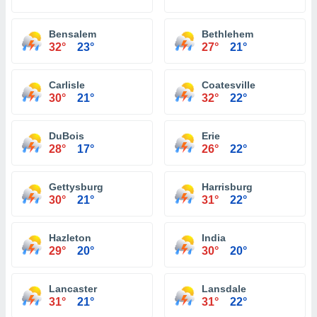
Bensalem
Bethlehem
32°
23°
27°
21°
Carlisle
Coatesville
30°
21°
32°
22°
DuBois
Erie
28°
17°
26°
22°
Gettysburg
Harrisburg
30°
21°
31°
22°
Hazleton
India
29°
20°
30°
20°
Lancaster
Lansdale
31°
21°
31°
22°