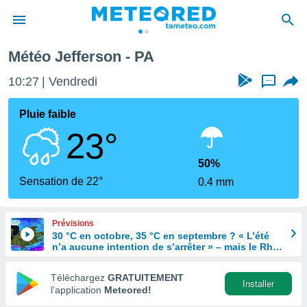
Météo Jefferson - PA
e
ntialité
10:27
Vendredi
...
enu de
o.com
Pluie faible
o.com) a
23°
aré par
onnels
50%
arantir
Sensation de 22°
0.4 mm
té des
ions
. Vous
Prévisions
accéder
30 °C en octobre, 35 °C en septembre ? « L’été
e en
n’a aucune intention de s’arrêter » – mais le Rhin
 les
en paie le prix
Téléchargez
GRATUITEMENT
s :
Installer
l’application
Meteored!
r les