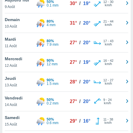
50%
n «
12
-
30
30°
/
19°
0.1 mm
km/h
9 Août
 et
r »,
cédez au
Demain
80%
21
-
44
31°
/
20°
 et vous
4 mm
km/h
10 Août
z
ation de
Mardi
80%
17
-
43
27°
/
20°
7.9 mm
km/h
11 Août
qu'ils
 nous ou
aires,
Mercredi
90%
16
-
42
27°
/
19°
12 mm
km/h
12 Août
nt de
t
Jeudi
90%
12
-
27
er le
28°
/
20°
1.5 mm
km/h
13 Août
ement
te, ainsi
Vendredi
50%
9
-
24
27°
/
20°
0.2 mm
km/h
per un
14 Août
écifique
us
Samedi
50%
11
-
38
de la
29°
/
16°
0.6 mm
km/h
15 Août
 et du