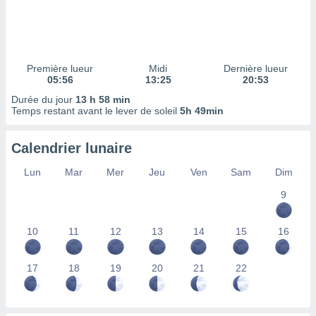
ires
ons le
ent des
es
 :
Première lueur
Midi
Dernière lueur
et/ou
05:56
13:25
20:53
 à des
Durée du jour
13 h 58 min
ions sur
Temps restant avant le lever de soleil
5h 49min
eil,
des
limitées
Calendrier lunaire
nner la
Lun
Mar
Mer
Jeu
Ven
Sam
Dim
, créer
ils pour
9
ité
lisée,
10
11
12
13
14
15
16
des
our
nner des
17
18
19
20
21
22
és
lisées,
s profils
enus