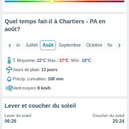
nées
lles sur
d'un
égitime,
Quel temps fait-il à Chartiers - PA en
vous
août
?
vous
 Pour ce
ous
Mai
Juin
Juillet
Août
Septembre
Octobre
Novembre
etirer
ement
T. Moyenne:
22°C
Max.:
27°C
Mín:
18°C
 opposer
ement
Jours de pluie:
13
jours
nées à
Précip. cumulées:
108 mm
ment en
 sur «
Vent moyen:
8 km/h
res
» ou
e
que de
Lever et coucher du soleil
kies
ite web.
Lever du soleil
Coucher du soleil
06:26
20:24
t nos