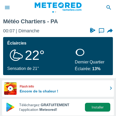
Météo Chartiers - PA
e
ntialité
00:07
Dimanche
...
enu de
o.com
Éclaircies
o.com) a
22°
aré par
onnels
Dernier Quartier
arantir
Sensation de 21°
Éclairée:
13%
té des
ions
. Vous
accéder
Flash info
e en
Encore de la chaleur !
 les
Téléchargez
GRATUITEMENT
s :
Installer
l’application
Meteored!
r les