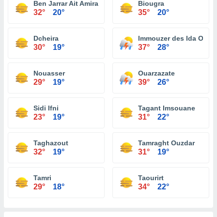
Ben Jarrar Ait Amira
Biougra
32°
20°
35°
20°
Dcheira
Immouzer des Ida Ou T
30°
19°
37°
28°
Nouasser
Ouarzazate
29°
19°
39°
26°
Sidi Ifni
Tagant Imsouane
23°
19°
31°
22°
Taghazout
Tamraght Ouzdar
32°
19°
31°
19°
Tamri
Taourirt
29°
18°
34°
22°