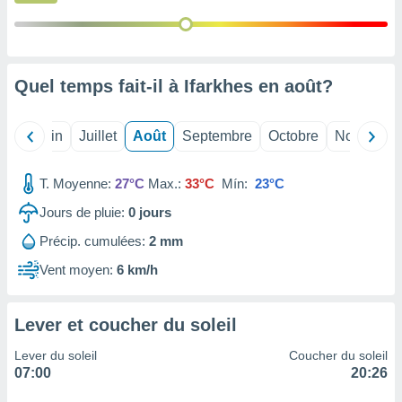
nées
lles sur
d'un
égitime,
vous
Quel temps fait-il à Ifarkhes en
août
?
vous
 Pour ce
ous
Mai
Juin
Juillet
Août
Septembre
Octobre
Novembre
etirer
ement
T. Moyenne:
27°C
Max.:
33°C
Mín:
23°C
 opposer
Jours de pluie:
0
jours
ement
nées à
Précip. cumulées:
2 mm
ment en
 sur «
Vent moyen:
6 km/h
res
» ou
e
que de
Lever et coucher du soleil
kies
ite web.
Lever du soleil
Coucher du soleil
07:00
20:26
t nos