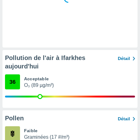
tre
ement,
enaires
s des
 des
nts
 ou des
gies
Pollution de l'air à Ifarkhes
Détail
es pour
aujourd'hui
 accéder
r des
Acceptable
36
lles
O₃ (89 µg/m³)
ue votre
r ce site
 IP et
ifiants
Pollen
Détail
es.
Faible
eurs
Graminées (17 #/m³)
traiter