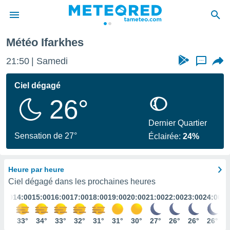
Météo Ifarkhes
e
ntialité
21:50
Samedi
...
enu de
o.com
Ciel dégagé
o.com) a
26°
aré par
onnels
Dernier Quartier
arantir
Sensation de 27°
Éclairée:
24%
té des
ions
. Vous
Heure par heure
accéder
e en
Ciel dégagé dans les prochaines heures
 les
3:00
14:00
15:00
16:00
17:00
18:00
19:00
20:00
21:00
22:00
23:00
24:00
s :
33°
33°
34°
33°
32°
31°
31°
30°
27°
26°
26°
26°
r les