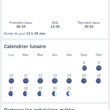
ires
ons le
ent des
es
 :
Première lueur
Midi
Dernière lueur
et/ou
06:34
13:43
20:52
 à des
Durée du jour
13 h 26 min
ions sur
eil,
des
Calendrier lunaire
limitées
Lun
Mar
Mer
Jeu
Ven
Sam
Dim
nner la
8
9
, créer
ils pour
ité
10
11
12
13
14
15
16
lisée,
des
our
17
18
19
20
21
nner des
és
lisées,
s profils
enus