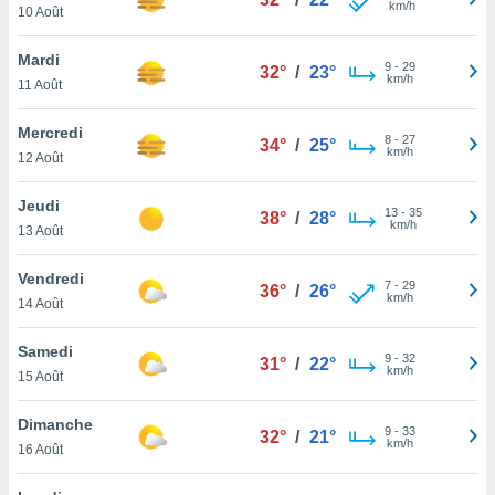
km/h
n «
10 Août
 et
r »,
Mardi
9
-
29
cédez au
32°
/
23°
km/h
11 Août
 et vous
z
Mercredi
ation de
8
-
27
34°
/
25°
km/h
12 Août
qu'ils
 nous ou
Jeudi
13
-
35
38°
/
28°
aires,
km/h
13 Août
nt de
Vendredi
t
7
-
29
36°
/
26°
km/h
er le
14 Août
ement
te, ainsi
Samedi
9
-
32
31°
/
22°
km/h
15 Août
per un
écifique
Dimanche
us
9
-
33
32°
/
21°
km/h
de la
16 Août
 et du