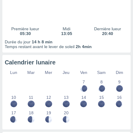
ires
ons le
ent des
es
 :
Première lueur
Midi
Dernière lueur
et/ou
05:30
13:05
20:40
 à des
Durée du jour
14 h 8 min
ions sur
Temps restant avant le lever de soleil
2h 4min
eil,
des
limitées
Calendrier lunaire
nner la
Lun
Mar
Mer
Jeu
Ven
Sam
Dim
, créer
ils pour
7
8
9
ité
lisée,
10
11
12
13
14
15
16
des
our
nner des
17
18
19
20
és
lisées,
s profils
enus