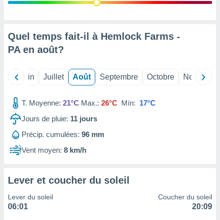
nées
lles sur
d'un
égitime,
Quel temps fait-il à Hemlock Farms -
vous
PA en
août
?
vous
 Pour ce
ous
Mai
Juin
Juillet
Août
Septembre
Octobre
Novembre
etirer
ement
T. Moyenne:
21°C
Max.:
26°C
Mín:
17°C
 opposer
ement
Jours de pluie:
11
jours
nées à
Précip. cumulées:
96 mm
ment en
 sur «
Vent moyen:
8 km/h
res
» ou
e
que de
Lever et coucher du soleil
kies
ite web.
Lever du soleil
Coucher du soleil
06:01
20:09
t nos