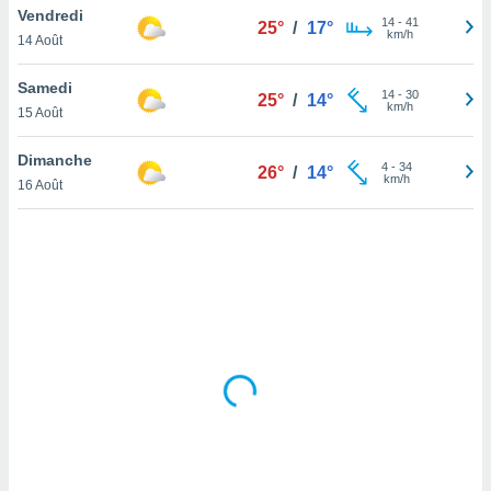
Vendredi
lisé en
14
-
41
25°
/
17°
km/h
 de
14 Août
. Vous
rouver
Samedi
14
-
30
25°
/
14°
km/h
15 Août
ations
re
Dimanche
que de
4
-
34
26°
/
14°
km/h
kies
16 Août
r votre
ement à
ment en
sur le
res des
kies
le au
page de
te web.
MENT,
 les