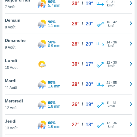
90%
n «
9
-
31
30°
/
19°
5.7 mm
km/h
7 Août
 et
r »,
cédez au
Demain
90%
16
-
42
29°
/
20°
 et vous
1.1 mm
km/h
8 Août
z
ation de
Dimanche
50%
14
-
36
28°
/
20°
0.9 mm
km/h
9 Août
qu'ils
 nous ou
aires,
Lundi
12
-
30
30°
/
17°
km/h
10 Août
nt de
t
Mardi
90%
21
-
55
er le
29°
/
20°
1.6 mm
km/h
11 Août
ement
te, ainsi
Mercredi
60%
11
-
31
26°
/
19°
1.8 mm
km/h
per un
12 Août
écifique
us
Jeudi
60%
12
-
36
de la
27°
/
18°
1.6 mm
km/h
13 Août
 et du