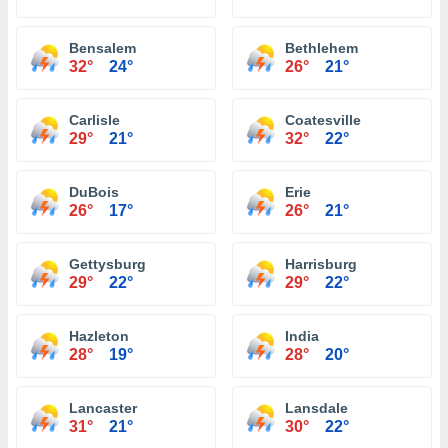
Bensalem
Bethlehem
32°
24°
26°
21°
Carlisle
Coatesville
29°
21°
32°
22°
DuBois
Erie
26°
17°
26°
21°
Gettysburg
Harrisburg
29°
22°
29°
22°
Hazleton
India
28°
19°
28°
20°
Lancaster
Lansdale
31°
21°
30°
22°