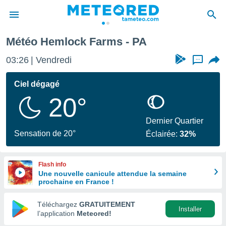
Météo Hemlock Farms - PA
e
ntialité
03:26
Vendredi
...
enu de
o.com
Ciel dégagé
o.com) a
20°
aré par
onnels
Dernier Quartier
arantir
Sensation de 20°
Éclairée:
32%
té des
ions
. Vous
Flash info
accéder
Une nouvelle canicule attendue la semaine
e en
prochaine en France !
 les
Téléchargez
GRATUITEMENT
s :
Installer
l’application
Meteored!
r les