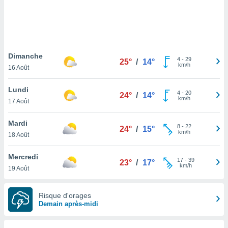
logies
e
s
tez pas
ation de
Dimanche
4
-
29
25°
/
14°
, vous
km/h
16 Août
z à
à notre
Lundi
4
-
20
24°
/
14°
km/h
17 Août
.com.
 cas,
Mardi
us
8
-
22
24°
/
15°
km/h
ns que
18 Août
s
Mercredi
17
-
39
ires
23°
/
17°
km/h
19 Août
urer la
on sur le
 seront
Risque d'orages
, et que
Demain après-midi
ies ne
as