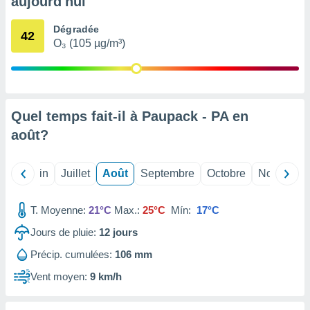
aujourd'hui
nées
lles sur
Dégradée
d'un
42
O₃ (105 µg/m³)
égitime,
vous
vous
 Pour ce
ous
etirer
Quel temps fait-il à Paupack - PA en
août
?
ement
 opposer
ement
Mai
Juin
Juillet
Août
Septembre
Octobre
Novembre
nées à
ment en
 sur «
T. Moyenne:
21°C
Max.:
25°C
Mín:
17°C
res
» ou
e
Jours de pluie:
12
jours
que de
Précip. cumulées:
106 mm
kies
ite web.
Vent moyen:
9 km/h
t nos