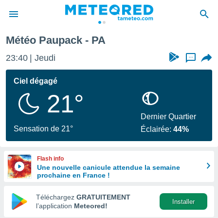
Météo Paupack - PA
e
ntialité
23:40
Jeudi
...
enu de
o.com
Ciel dégagé
o.com) a
21°
aré par
onnels
Dernier Quartier
arantir
Sensation de 21°
Éclairée:
44%
té des
ions
. Vous
Flash info
accéder
Une nouvelle canicule attendue la semaine
e en
prochaine en France !
 les
Téléchargez
GRATUITEMENT
s :
Installer
l’application
Meteored!
r les