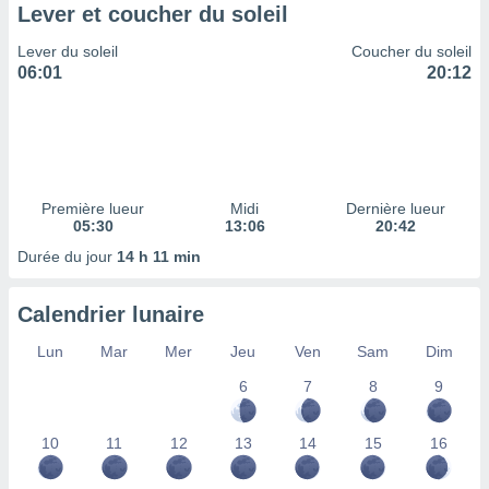
ires
Lever et coucher du soleil
ons le
ent des
Lever du soleil
Coucher du soleil
es
06:01
20:12
 :
et/ou
 à des
ions sur
eil,
des
Première lueur
Midi
Dernière lueur
limitées
05:30
13:06
20:42
Durée du jour
14 h 11 min
nner la
, créer
ils pour
Calendrier lunaire
ité
lisée,
Lun
Mar
Mer
Jeu
Ven
Sam
Dim
des
our
6
7
8
9
nner des
és
10
11
12
13
14
15
16
lisées,
s profils
enus