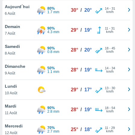
n «
Aujourd´hui
 et
80%
14
-
31
30°
/
20°
1.7 mm
km/h
r »,
6 Août
cédez au
 et vous
Demain
90%
11
-
31
29°
/
19°
z
4.3 mm
km/h
7 Août
ation de
Samedi
qu'ils
90%
18
-
45
28°
/
20°
0.8 mm
km/h
8 Août
 nous ou
aires,
Dimanche
50%
14
-
34
28°
/
19°
nt de
1.1 mm
km/h
9 Août
t
er le
Lundi
ement
13
-
30
29°
/
17°
km/h
10 Août
te, ainsi
per un
Mardi
90%
18
-
54
28°
/
19°
écifique
2.8 mm
km/h
11 Août
us
de la
Mercredi
70%
 et du
11
-
29
25°
/
18°
2.7 mm
km/h
12 Août