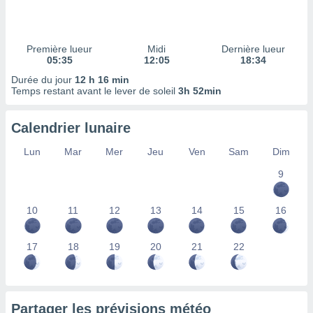
ires
ons le
ent des
es
Première lueur
Midi
Dernière lueur
 :
05:35
12:05
18:34
et/ou
Durée du jour
12 h 16 min
 à des
Temps restant avant le lever de soleil
3h 52min
ions sur
eil,
Calendrier lunaire
des
limitées
Lun
Mar
Mer
Jeu
Ven
Sam
Dim
nner la
9
, créer
ils pour
ité
10
11
12
13
14
15
16
lisée,
des
our
17
18
19
20
21
22
nner des
és
lisées,
s profils
Partager les prévisions météo
enus