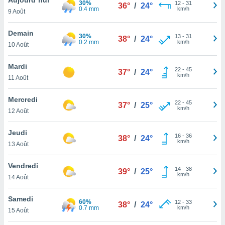
30%
n «
12
-
31
36°
/
24°
0.4 mm
km/h
9 Août
 et
r »,
cédez au
Demain
30%
13
-
31
38°
/
24°
 et vous
0.2 mm
km/h
10 Août
z
ation de
Mardi
22
-
45
37°
/
24°
km/h
11 Août
qu'ils
 nous ou
aires,
Mercredi
22
-
45
37°
/
25°
km/h
12 Août
nt de
t
Jeudi
16
-
36
er le
38°
/
24°
km/h
13 Août
ement
te, ainsi
Vendredi
14
-
38
39°
/
25°
km/h
per un
14 Août
écifique
us
Samedi
60%
12
-
33
de la
38°
/
24°
0.7 mm
km/h
15 Août
 et du