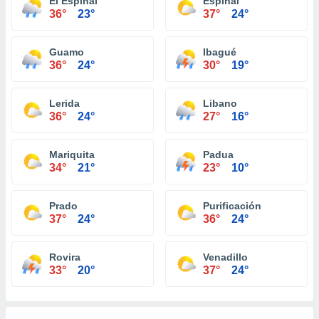
El Espinal
Espinal
36°
23°
37°
24°
Guamo
Ibagué
36°
24°
30°
19°
Lerida
Libano
36°
24°
27°
16°
Mariquita
Padua
34°
21°
23°
10°
Prado
Purificación
37°
24°
36°
24°
Rovira
Venadillo
33°
20°
37°
24°