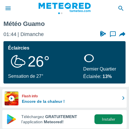
Météo Guamo
e
ntialité
01:44
Dimanche
...
enu de
o.com
Éclaircies
o.com) a
26°
aré par
onnels
Dernier Quartier
arantir
Sensation de 27°
Éclairée:
13%
té des
ions
. Vous
accéder
Flash info
e en
Encore de la chaleur !
 les
Téléchargez
GRATUITEMENT
s :
Installer
l’application
Meteored!
r les