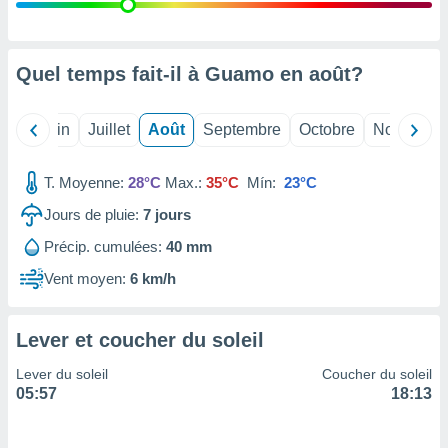
nées
lles sur
d'un
égitime,
Quel temps fait-il à Guamo en
août
?
vous
vous
 Pour ce
Mai
Juin
Juillet
Août
Septembre
Octobre
Novembre
ous
etirer
T. Moyenne:
28°C
Max.:
35°C
Mín:
23°C
ement
Jours de pluie:
7
jours
 opposer
ement
Précip. cumulées:
40 mm
nées à
ment en
Vent moyen:
6 km/h
 sur «
res
» ou
e
Lever et coucher du soleil
que de
kies
Lever du soleil
Coucher du soleil
ite web.
05:57
18:13
t nos