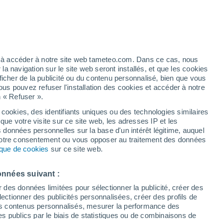
34°
23°
Lerida
ez à accéder à notre site web tameteo.com. Dans ce cas, nous
 navigation sur le site web seront installés, et que les cookies
27°
ficher de la publicité ou du contenu personnalisé, bien que vous
19°
ous pouvez refuser l'installation des cookies et accéder à notre
Ibagué
n « Refuser ».
 cookies, des identifiants uniques ou des technologies similaires
que votre visite sur ce site web, les adresses IP et les
35°
s données personnelles sur la base d'un intérêt légitime, auquel
23°
27°
 votre consentement ou vous opposer au traitement des données
Guamo
18°
tique de cookies
sur ce site web.
Villarrica
3°
0°
onnées suivant :
r des données limitées pour sélectionner la publicité, créer des
sélectionner des publicités personnalisées, créer des profils de
 des contenus personnalisés, mesurer la performance des
s publics par le biais de statistiques ou de combinaisons de