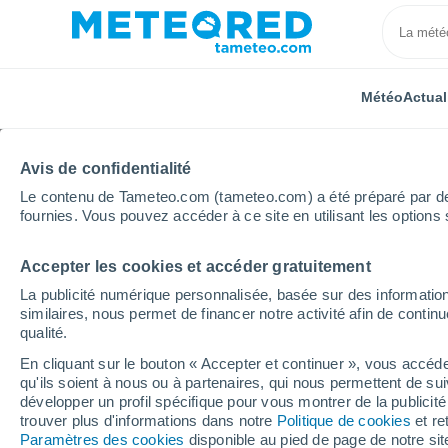
Météo
Actual
Avis de confidentialité
Le contenu de Tameteo.com (tameteo.com) a été préparé par des 
fournies. Vous pouvez accéder à ce site en utilisant les options 
Accepter les cookies et accéder gratuitement
Accueil
Colombie
Tolima
La publicité numérique personnalisée, basée sur des information
similaires, nous permet de financer notre activité afin de conti
Météo Tolima
qualité.
En cliquant sur le bouton « Accepter et continuer », vous accéde
qu'ils soient à nous ou à partenaires, qui nous permettent de sui
Aujourd´hui, 7 août
Toute la journée
Sy
développer un profil spécifique pour vous montrer de la publicit
trouver plus d'informations dans notre
Politique de cookies
et re
Paramètres des cookies
disponible au pied de page de notre si