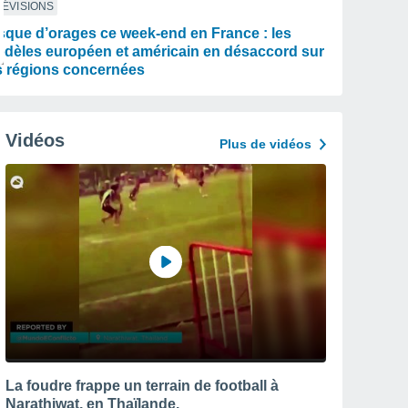
ÉVISIONS
sque d’orages ce week-end en France : les
dèles européen et américain en désaccord sur
s régions concernées
Vidéos
Plus de vidéos
La foudre frappe un terrain de football à
Narathiwat, en Thaïlande.