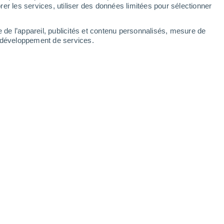
er les services, utiliser des données limitées pour sélectionner
e de l’appareil, publicités et contenu personnalisés, mesure de
t développement de services.
Leaflet
|
©
OpenStreetMap
|
ECMWF
by © Meteored