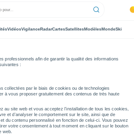
ités
Vidéos
Vigilance
Radar
Cartes
Satellites
Modèles
Monde
Ski
professionnels afin de garantir la qualité des informations
suivantes :
s collectées par le biais de cookies ou de technologies
nuer à vous proposer gratuitement des contenus de très haute
z au site web et vous acceptez l'installation de tous les cookies,
vre et d'analyser le comportement sur le site, ainsi que de
mbole
32°
é et du contenu personnalisé en fonction de celui-ci. Vous pouvez
21°
tirer votre consentement à tout moment en cliquant sur le bouton
Mariquita
te web.