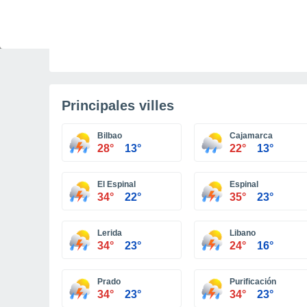
ACTUALITÉ
La sécheresse et la canicule impactent le
secteur nucléaire français
Principales villes
Bilbao
Cajamarca
28°
13°
22°
13°
El Espinal
Espinal
34°
22°
35°
23°
Lerida
Libano
34°
23°
24°
16°
Prado
Purificación
34°
23°
34°
23°