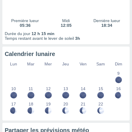
ires
ons le
ent des
es
Première lueur
Midi
Dernière lueur
 :
05:36
12:05
18:34
et/ou
Durée du jour
12 h 15 min
 à des
Temps restant avant le lever de soleil
3h
ions sur
eil,
Calendrier lunaire
des
limitées
Lun
Mar
Mer
Jeu
Ven
Sam
Dim
nner la
9
, créer
ils pour
ité
10
11
12
13
14
15
16
lisée,
des
our
17
18
19
20
21
22
nner des
és
lisées,
s profils
Partager les prévisions météo
enus