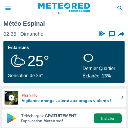
Météo Espinal
e
ntialité
02:36
Dimanche
...
enu de
o.com
Éclaircies
o.com) a
25°
aré par
onnels
Dernier Quartier
arantir
Sensation de 26°
Éclairée:
13%
té des
ions
. Vous
accéder
Flash info
e en
Vigilance orange : alerte aux orages violents !
 les
Téléchargez
GRATUITEMENT
s :
Installer
l’application
Meteored!
r les