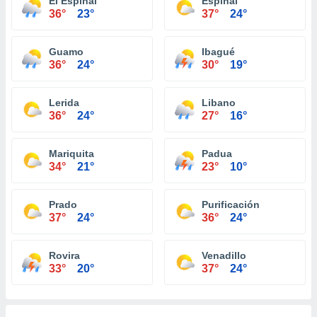
El Espinal
Espinal
36°
23°
37°
24°
Guamo
Ibagué
36°
24°
30°
19°
Lerida
Libano
36°
24°
27°
16°
Mariquita
Padua
34°
21°
23°
10°
Prado
Purificación
37°
24°
36°
24°
Rovira
Venadillo
33°
20°
37°
24°