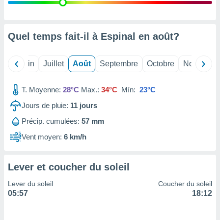
nées
lles sur
d'un
égitime,
Quel temps fait-il à Espinal en
août
?
vous
vous
 Pour ce
Mai
Juin
Juillet
Août
Septembre
Octobre
Novembre
ous
etirer
T. Moyenne:
28°C
Max.:
34°C
Mín:
23°C
ement
Jours de pluie:
11
jours
 opposer
ement
Précip. cumulées:
57 mm
nées à
ment en
Vent moyen:
6 km/h
 sur «
res
» ou
e
Lever et coucher du soleil
que de
kies
Lever du soleil
Coucher du soleil
ite web.
05:57
18:12
t nos