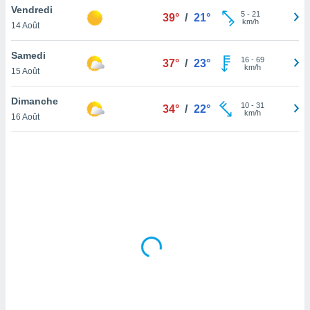
Vendredi
lisé en
5
-
21
39°
/
21°
km/h
 de
14 Août
. Vous
rouver
Samedi
16
-
69
37°
/
23°
km/h
15 Août
ations
re
Dimanche
que de
10
-
31
34°
/
22°
km/h
kies
16 Août
r votre
ement à
ment en
sur le
res des
kies
le au
page de
te web.
MENT,
 les