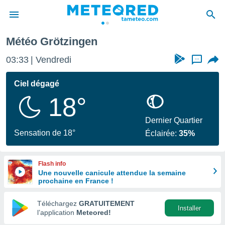
Météo Grötzingen
e
ntialité
03:33
Vendredi
...
enu de
o.com
Ciel dégagé
o.com) a
18°
aré par
onnels
Dernier Quartier
arantir
Sensation de 18°
Éclairée:
35%
té des
ions
. Vous
Flash info
accéder
Une nouvelle canicule attendue la semaine
e en
prochaine en France !
 les
Téléchargez
GRATUITEMENT
s :
Installer
l’application
Meteored!
r les