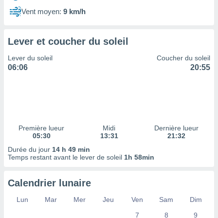
ires
ons le
Vent moyen:
9 km/h
ent des
es
 :
Lever et coucher du soleil
et/ou
Lever du soleil
Coucher du soleil
 à des
06:06
20:55
ions sur
eil,
des
limitées
nner la
, créer
Première lueur
Midi
Dernière lueur
ils pour
05:30
13:31
21:32
ité
Durée du jour
14 h 49 min
lisée,
Temps restant avant le lever de soleil
1h 58min
des
our
nner des
Calendrier lunaire
és
lisées,
Lun
Mar
Mer
Jeu
Ven
Sam
Dim
s profils
7
8
9
enus