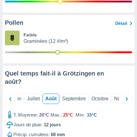
nées
lles sur
d'un
égitime,
Pollen
Détail
vous
vous
Faible
 Pour ce
Graminées (12 #/m³)
ous
etirer
ement
 opposer
Quel temps fait-il à Grötzingen en
ement
nées à
août
?
ment en
 sur «
res
» ou
Mai
Juin
Juillet
Août
Septembre
Octobre
Novembre
e
que de
kies
T. Moyenne:
20°C
Max.:
25°C
Mín:
15°C
ite web.
Jours de pluie:
12
jours
t nos
Précip. cumulées:
68 mm