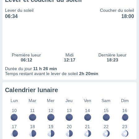
ires
ons le
Lever du soleil
Coucher du soleil
ent des
06:34
18:00
es
 :
et/ou
 à des
ions sur
eil,
Première lueur
Midi
Dernière lueur
des
06:12
12:17
18:23
limitées
Durée du jour
11 h 26 min
Temps restant avant le lever de soleil
2h 20min
nner la
, créer
ils pour
Calendrier lunaire
ité
lisée,
Lun
Mar
Mer
Jeu
Ven
Sam
Dim
des
our
10
11
12
13
14
15
16
nner des
és
17
18
19
20
21
22
23
lisées,
s profils
enus