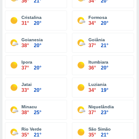
36°
21°
34°
20°
Cristalina
Formosa
31°
20°
34°
20°
Goianesia
Goiânia
38°
20°
37°
21°
Ipora
Itumbiara
37°
20°
36°
20°
Jatai
Luziania
33°
20°
34°
19°
Minacu
Niquelândia
38°
25°
37°
23°
Rio Verde
São Simão
35°
21°
35°
21°