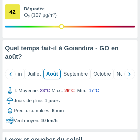
nées
Dégradée
lles sur
42
O₃ (107 µg/m³)
d'un
égitime,
vous
vous
 Pour ce
ous
Quel temps fait-il à Goiandira - GO en
etirer
août
?
ement
 opposer
Mai
Juin
Juillet
Août
Septembre
Octobre
Novembre
ement
nées à
ment en
T. Moyenne:
23°C
Max.:
29°C
Mín:
17°C
 sur «
res
» ou
Jours de pluie:
1
jours
e
Précip. cumulées:
8 mm
que de
kies
Vent moyen:
10 km/h
ite web.
t nos
Lever et coucher du soleil