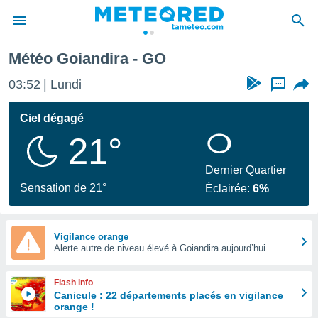
Météo Goiandira - GO
e
ntialité
03:52
Lundi
...
enu de
o.com
Ciel dégagé
o.com) a
21°
aré par
onnels
Dernier Quartier
arantir
Sensation de 21°
Éclairée:
6%
té des
ions
. Vous
accéder
Vigilance orange
e en
Alerte autre de niveau élevé à Goiandira aujourd’hui
 les
Flash info
s :
Canicule : 22 départements placés en vigilance
orange !
r les