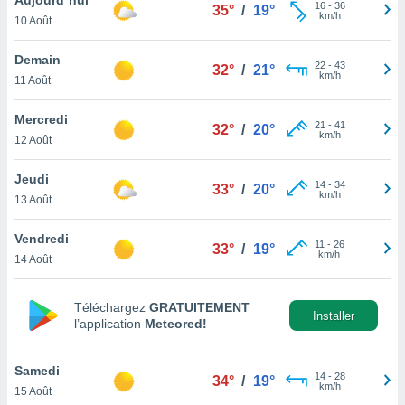
n «
16
-
36
35°
/
19°
km/h
10 Août
 et
r »,
cédez au
Demain
22
-
43
32°
/
21°
 et vous
km/h
11 Août
z
ation de
Mercredi
21
-
41
32°
/
20°
km/h
12 Août
qu'ils
 nous ou
aires,
Jeudi
14
-
34
33°
/
20°
km/h
13 Août
nt de
t
Vendredi
11
-
26
er le
33°
/
19°
km/h
14 Août
ement
te, ainsi
Téléchargez
GRATUITEMENT
per un
Installer
l’application
Meteored!
écifique
us
de la
Samedi
14
-
28
34°
/
19°
 et du
km/h
15 Août