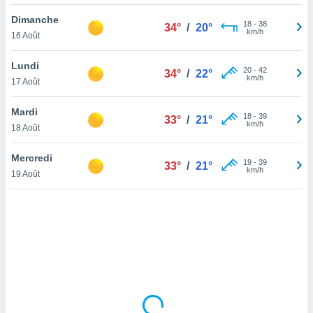
lisé en
Dimanche
 de
18
-
38
34°
/
20°
km/h
16 Août
. Vous
rouver
Lundi
20
-
42
34°
/
22°
ations
km/h
17 Août
re
que de
Mardi
kies
18
-
39
33°
/
21°
km/h
18 Août
r votre
ement à
ment en
Mercredi
19
-
39
33°
/
21°
sur le
km/h
19 Août
res des
kies
le au
page de
te web.
MENT,
 les