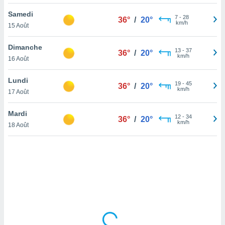
lisé en
Samedi
 de
7
-
28
36°
/
20°
km/h
15 Août
. Vous
rouver
Dimanche
13
-
37
36°
/
20°
ations
km/h
16 Août
re
que de
Lundi
kies
19
-
45
36°
/
20°
km/h
17 Août
r votre
ement à
ment en
Mardi
12
-
34
36°
/
20°
sur le
km/h
18 Août
res des
kies
le au
page de
te web.
MENT,
 les