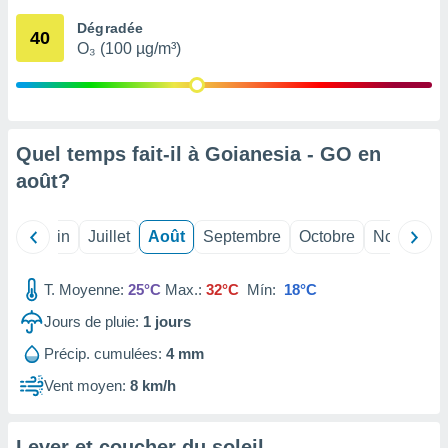
nées
Dégradée
lles sur
40
O₃ (100 µg/m³)
d'un
égitime,
vous
vous
 Pour ce
ous
Quel temps fait-il à Goianesia - GO en
etirer
août
?
ement
 opposer
Mai
Juin
Juillet
Août
Septembre
Octobre
Novembre
ement
nées à
ment en
T. Moyenne:
25°C
Max.:
32°C
Mín:
18°C
 sur «
res
» ou
Jours de pluie:
1
jours
e
Précip. cumulées:
4 mm
que de
kies
Vent moyen:
8 km/h
ite web.
t nos
Lever et coucher du soleil