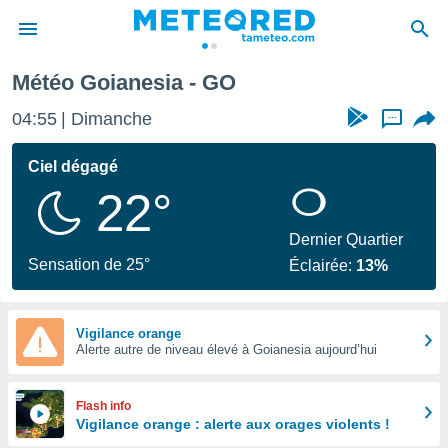
Météo Goianesia - GO
e
ntialité
04:55
Dimanche
...
enu de
o.com
Ciel dégagé
o.com) a
22°
aré par
onnels
Dernier Quartier
arantir
Sensation de 25°
Éclairée:
13%
té des
ions
. Vous
accéder
Vigilance orange
e en
Alerte autre de niveau élevé à Goianesia aujourd’hui
 les
s :
Flash info
Vigilance orange : alerte aux orages violents !
r les