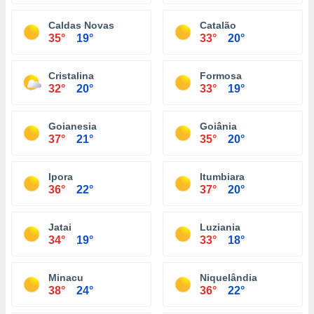
Caldas Novas
Catalão
35°
19°
33°
20°
Cristalina
Formosa
32°
20°
33°
19°
Goianesia
Goiânia
37°
21°
35°
20°
Ipora
Itumbiara
36°
22°
37°
20°
Jatai
Luziania
34°
19°
33°
18°
Minacu
Niquelândia
38°
24°
36°
22°