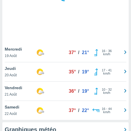
logies
e
s
tez pas
ation de
, vous
z à
à notre
Mercredi
16
-
36
37°
/
21°
km/h
19 Août
.com.
 cas,
Jeudi
17
-
41
us
35°
/
19°
km/h
20 Août
ns que
s
Vendredi
10
-
32
36°
/
19°
ires
km/h
21 Août
urer la
on sur le
Samedi
16
-
44
 seront
37°
/
22°
km/h
22 Août
, et que
ies ne
as
Graphiques météo