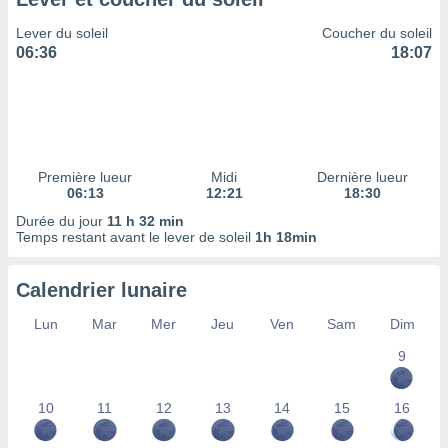
ires
ons le
Lever du soleil
Coucher du soleil
ent des
06:36
18:07
es
 :
et/ou
 à des
ions sur
eil,
Première lueur
Midi
Dernière lueur
des
06:13
12:21
18:30
limitées
Durée du jour
11 h 32 min
Temps restant avant le lever de soleil
1h 18min
nner la
, créer
ils pour
Calendrier lunaire
ité
lisée,
Lun
Mar
Mer
Jeu
Ven
Sam
Dim
des
our
9
nner des
és
10
11
12
13
14
15
16
lisées,
s profils
enus