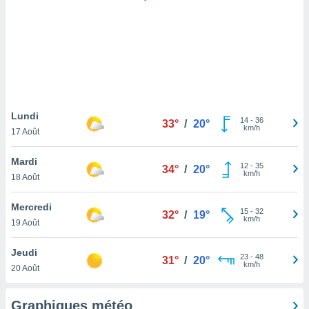
logies
e
s
tez pas
ation de
, vous
z à
à notre
Lundi
14
-
36
33°
/
20°
km/h
17 Août
.com.
 cas,
Mardi
12
-
35
us
34°
/
20°
km/h
18 Août
ns que
s
Mercredi
15
-
32
32°
/
19°
ires
km/h
19 Août
urer la
on sur le
Jeudi
23
-
48
 seront
31°
/
20°
km/h
20 Août
, et que
ies ne
as
Graphiques météo