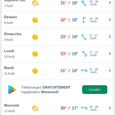
n «
18
-
39
31°
/
18°
km/h
7 Août
 et
r »,
cédez au
Demain
16
-
35
32°
/
18°
 et vous
km/h
8 Août
z
ation de
Dimanche
11
-
27
33°
/
19°
km/h
9 Août
qu'ils
 nous ou
aires,
Lundi
17
-
37
33°
/
19°
km/h
10 Août
nt de
t
Mardi
21
-
45
er le
31°
/
19°
km/h
11 Août
ement
te, ainsi
Téléchargez
GRATUITEMENT
per un
Installer
l’application
Meteored!
écifique
us
de la
Mercredi
18
-
39
30°
/
17°
 et du
km/h
12 Août