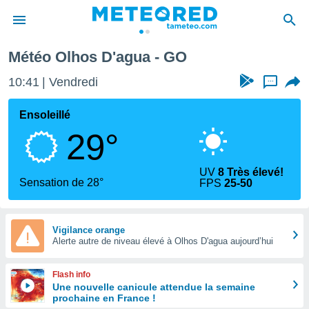
Météo Olhos D'agua - GO
e
ntialité
10:41
Vendredi
...
enu de
o.com
Ensoleillé
o.com) a
29°
aré par
onnels
UV
8 Très élevé!
arantir
Sensation de 28°
FPS
25-50
té des
ions
. Vous
accéder
Vigilance orange
e en
Alerte autre de niveau élevé à Olhos D'agua aujourd’hui
 les
Flash info
s :
Une nouvelle canicule attendue la semaine
prochaine en France !
r les