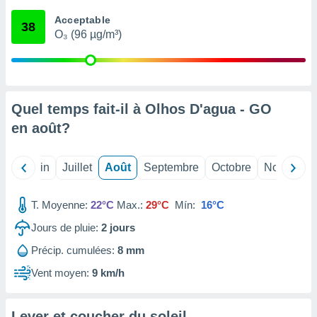
nées
Acceptable
lles sur
38
O₃ (96 µg/m³)
d'un
égitime,
vous
vous
 Pour ce
ous
Quel temps fait-il à Olhos D'agua - GO
etirer
en
août
?
ement
 opposer
Mai
Juin
Juillet
Août
Septembre
Octobre
Novembre
ement
nées à
ment en
T. Moyenne:
22°C
Max.:
29°C
Mín:
16°C
 sur «
res
» ou
Jours de pluie:
2
jours
e
Précip. cumulées:
8 mm
que de
kies
Vent moyen:
9 km/h
ite web.
t nos
Lever et coucher du soleil