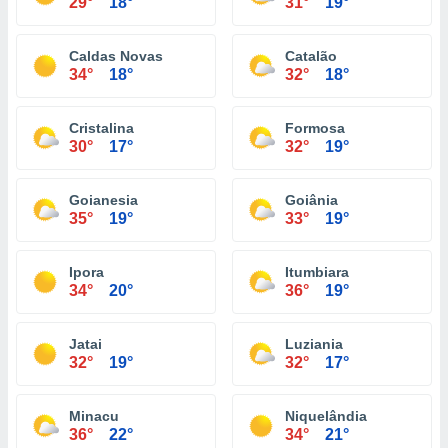
29°
18°
31°
19°
Caldas Novas
Catalão
34°
18°
32°
18°
Cristalina
Formosa
30°
17°
32°
19°
Goianesia
Goiânia
35°
19°
33°
19°
Ipora
Itumbiara
34°
20°
36°
19°
Jatai
Luziania
32°
19°
32°
17°
Minacu
Niquelândia
36°
22°
34°
21°