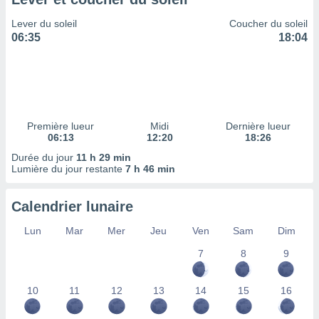
ires
ons le
Lever du soleil
Coucher du soleil
ent des
06:35
18:04
es
 :
et/ou
 à des
ions sur
eil,
Première lueur
Midi
Dernière lueur
des
06:13
12:20
18:26
limitées
Durée du jour
11 h 29 min
Lumière du jour restante
7 h 46 min
nner la
, créer
ils pour
Calendrier lunaire
ité
lisée,
Lun
Mar
Mer
Jeu
Ven
Sam
Dim
des
our
7
8
9
nner des
és
10
11
12
13
14
15
16
lisées,
s profils
enus