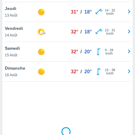
lisé en
Jeudi
 de
14
-
32
31°
/
18°
km/h
13 Août
. Vous
rouver
Vendredi
13
-
31
32°
/
18°
ations
km/h
14 Août
re
que de
Samedi
kies
9
-
28
32°
/
20°
km/h
15 Août
r votre
ement à
ment en
Dimanche
15
-
38
32°
/
20°
sur le
km/h
16 Août
res des
kies
le au
page de
te web.
MENT,
 les