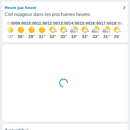
s et
Heure par heure
r
Ciel nuageux dans les prochaines heures
tement
:00
08:00
09:00
10:00
11:00
12:00
13:00
14:00
15:00
16:00
17:00
18:00
19:
cité
ue
lisée,
9°
22°
26°
29°
31°
32°
33°
33°
33°
33°
31°
29°
27
ACCEPTER
ur des
ET
ions
CONTINUER
es par le
 cookies
PARAMÈTRES
gies
es, nous
de
 notre
afin de
r à vous
r
ment des
 de très
alité.
ant sur
Aujourd´hui