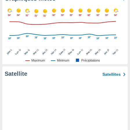
pour
 le
ement
34°
34°
32°
33°
33°
33°
32°
32°
33°
34°
31°
31°
31°
afficher
licité ou
enu
lisé,
20°
19°
19°
19°
19°
18°
18°
18°
18°
18°
e vous
18°
18°
18°
r de la
15
10
16
17
12
14
18
19
21
11
13
20
9
Dim
Sam
Lun
Mar
Dim
Lun
Mer
Ven
Mar
Mer
Ven
Jeu
Jeu
Maximum
Minimum
Précipitations
 non
lisée.
uvez
Satellite
Satellites
ation des
et
à notre
 par le
 cette
ion en
sur le
«
».