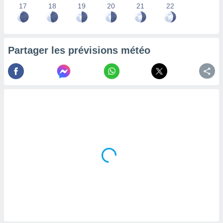
17
18
19
20
21
22
lisés,
des
our
nner des
s
Partager les prévisions météo
lisés,
la
ance des
s,
la
ance des
s,
dre les
par le
ques ou
inaisons
ées
nt de
tes
,
er et
r les