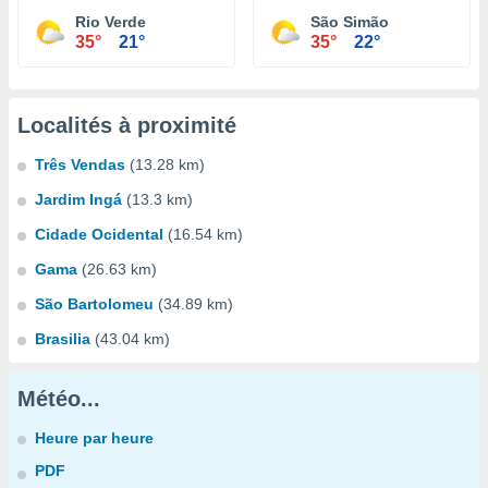
Rio Verde
São Simão
35°
21°
35°
22°
Localités à proximité
Três Vendas
(13.28 km)
Jardim Ingá
(13.3 km)
Cidade Ocidental
(16.54 km)
Gama
(26.63 km)
São Bartolomeu
(34.89 km)
Brasilia
(43.04 km)
Météo...
Heure par heure
PDF