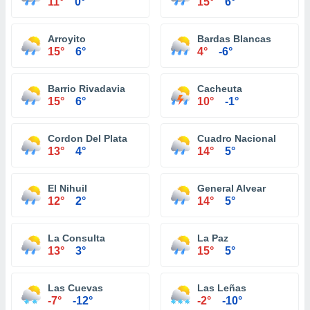
11°
0°
15°
6°
Arroyito
Bardas Blancas
15°
6°
4°
-6°
Barrio Rivadavia
Cacheuta
15°
6°
10°
-1°
Cordon Del Plata
Cuadro Nacional
13°
4°
14°
5°
El Nihuil
General Alvear
12°
2°
14°
5°
La Consulta
La Paz
13°
3°
15°
5°
Las Cuevas
Las Leñas
-7°
-12°
-2°
-10°