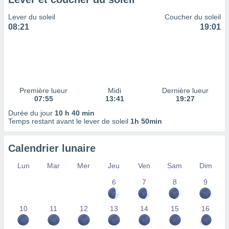
ires
ons le
Lever du soleil
Coucher du soleil
ent des
08:21
19:01
es
 :
et/ou
 à des
ions sur
eil,
Première lueur
Midi
Dernière lueur
des
07:55
13:41
19:27
limitées
Durée du jour
10 h 40 min
Temps restant avant le lever de soleil
1h 50min
nner la
, créer
ils pour
Calendrier lunaire
ité
lisée,
Lun
Mar
Mer
Jeu
Ven
Sam
Dim
des
our
6
7
8
9
nner des
és
10
11
12
13
14
15
16
lisées,
s profils
enus