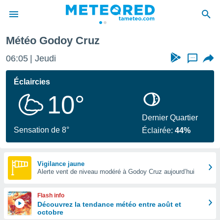
Météo Godoy Cruz
e
ntialité
06:05
Jeudi
...
enu de
o.com
Éclaircies
o.com) a
10°
aré par
onnels
Dernier Quartier
arantir
Sensation de 8°
Éclairée:
44%
té des
ions
. Vous
accéder
Vigilance jaune
e en
Alerte vent de niveau modéré à Godoy Cruz aujourd’hui
 les
Flash info
s :
Découvrez la tendance météo entre août et
octobre
r les