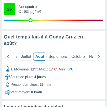
nées
Acceptable
lles sur
26
O₃ (65 µg/m³)
d'un
égitime,
vous
vous
 Pour ce
ous
Quel temps fait-il à Godoy Cruz en
etirer
août
?
ement
 opposer
Mai
Juin
Juillet
Août
Septembre
Octobre
Novembre
ement
nées à
ment en
T. Moyenne:
11°C
Max.:
17°C
Mín:
6°C
 sur «
res
» ou
Jours de pluie:
4
jours
e
Précip. cumulées:
26 mm
que de
kies
Vent moyen:
8 km/h
ite web.
t nos
Lever et coucher du soleil