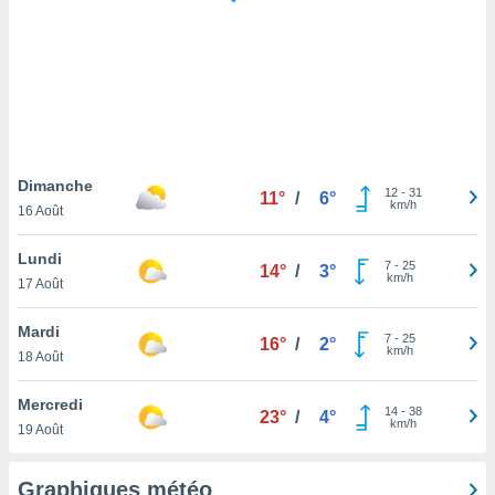
logies
e
s
tez pas
ation de
, vous
z à
à notre
Dimanche
12
-
31
11°
/
6°
km/h
16 Août
.com.
 cas,
Lundi
7
-
25
us
14°
/
3°
km/h
17 Août
ns que
s
Mardi
7
-
25
16°
/
2°
ires
km/h
18 Août
urer la
on sur le
Mercredi
14
-
38
 seront
23°
/
4°
km/h
19 Août
, et que
ies ne
as
Graphiques météo