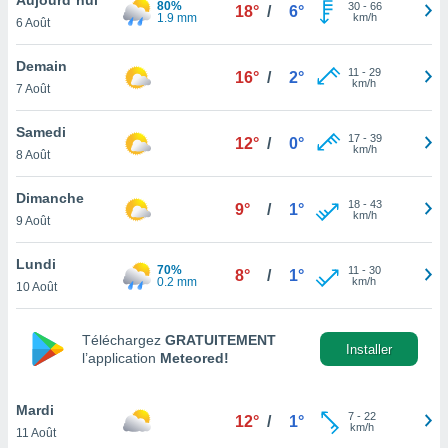
80%
n «
30
-
66
18°
/
6°
1.9 mm
km/h
6 Août
 et
r »,
cédez au
Demain
11
-
29
16°
/
2°
 et vous
km/h
7 Août
z
ation de
Samedi
17
-
39
12°
/
0°
km/h
8 Août
qu'ils
 nous ou
aires,
Dimanche
18
-
43
9°
/
1°
km/h
9 Août
nt de
t
Lundi
70%
11
-
30
er le
8°
/
1°
0.2 mm
km/h
10 Août
ement
te, ainsi
Téléchargez
GRATUITEMENT
per un
Installer
l’application
Meteored!
écifique
us
de la
Mardi
7
-
22
12°
/
1°
 et du
km/h
11 Août