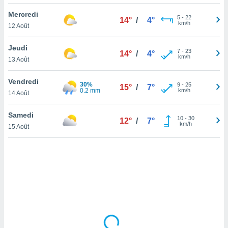
lisé en
Mercredi
 de
5
-
22
14°
/
4°
km/h
12 Août
. Vous
rouver
Jeudi
7
-
23
14°
/
4°
ations
km/h
13 Août
re
que de
Vendredi
30%
kies
9
-
25
15°
/
7°
0.2 mm
km/h
14 Août
r votre
ement à
ment en
Samedi
10
-
30
12°
/
7°
sur le
km/h
15 Août
res des
kies
le au
page de
te web.
MENT,
 les