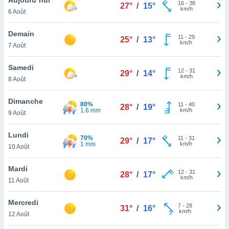
n «
16
-
38
27°
/
15°
km/h
6 Août
 et
r »,
cédez au
Demain
11
-
29
25°
/
13°
 et vous
km/h
7 Août
z
ation de
Samedi
12
-
31
29°
/
14°
km/h
8 Août
qu'ils
 nous ou
aires,
Dimanche
80%
11
-
40
28°
/
19°
1.6 mm
km/h
9 Août
nt de
t
Lundi
70%
11
-
31
er le
29°
/
17°
1 mm
km/h
10 Août
ement
te, ainsi
Mardi
12
-
31
28°
/
17°
km/h
per un
11 Août
écifique
us
Mercredi
7
-
28
de la
31°
/
16°
km/h
12 Août
 et du