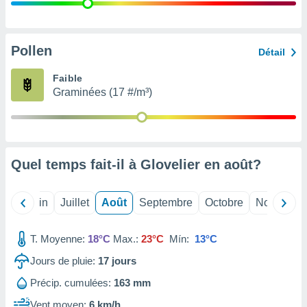
nées
lles sur
d'un
égitime,
Pollen
Détail
vous
vous
Faible
 Pour ce
Graminées (17 #/m³)
ous
etirer
ement
 opposer
Quel temps fait-il à Glovelier en
août
?
ement
nées à
ment en
Mai
Juin
Juillet
Août
Septembre
Octobre
Novembre
 sur «
res
» ou
e
T. Moyenne:
18°C
Max.:
23°C
Mín:
13°C
que de
kies
Jours de pluie:
17
jours
ite web.
Précip. cumulées:
163 mm
t nos
Vent moyen:
6 km/h