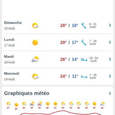
logies
e
s
Dimanche
tez pas
8
-
31
28°
/
16°
km/h
ation de
16 Août
, vous
z à
Lundi
7
-
28
29°
/
17°
à notre
km/h
17 Août
.com.
Mardi
 cas,
18
-
54
26°
/
14°
km/h
us
18 Août
ns que
s
Mercredi
7
-
28
24°
/
11°
km/h
19 Août
ires
urer la
on sur le
Graphiques météo
 seront
, et que
ies ne
27°
29°
28°
29°
28°
31°
33°
30°
28°
28°
29°
26°
25°
as