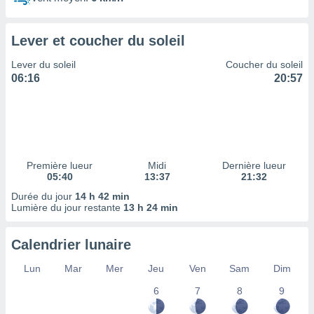
ires
ons le
ent des
Lever et coucher du soleil
es
 :
Lever du soleil
Coucher du soleil
et/ou
06:16
20:57
 à des
ions sur
eil,
des
limitées
Première lueur
Midi
Dernière lueur
nner la
05:40
13:37
21:32
, créer
ils pour
Durée du jour
14 h 42 min
ité
Lumière du jour restante
13 h 24 min
lisée,
des
Calendrier lunaire
our
nner des
Lun
Mar
Mer
Jeu
Ven
Sam
Dim
és
lisées,
6
7
8
9
s profils
enus