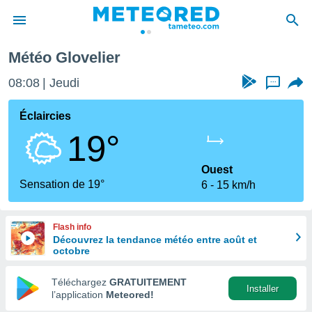
Météo Glovelier
e
ntialité
08:08
Jeudi
...
enu de
o.com
Éclaircies
o.com) a
19°
aré par
onnels
Ouest
arantir
Sensation de 19°
6
15 km/h
té des
ions
. Vous
Flash info
accéder
Découvrez la tendance météo entre août et
e en
octobre
 les
Téléchargez
GRATUITEMENT
s :
Installer
l’application
Meteored!
r les