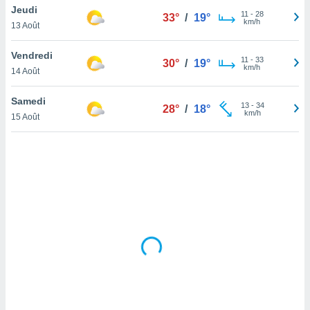
Jeudi
lisé en
11
-
28
33°
/
19°
km/h
 de
13 Août
. Vous
rouver
Vendredi
11
-
33
30°
/
19°
km/h
14 Août
ations
re
Samedi
que de
13
-
34
28°
/
18°
km/h
kies
15 Août
r votre
ement à
ment en
sur le
res des
kies
le au
page de
te web.
MENT,
 les