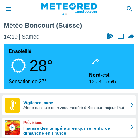
Météo Boncourt (Suisse)
e
ntialité
14:20
Samedi
...
enu de
o.com
Ensoleillé
o.com) a
28°
aré par
onnels
Nord-est
arantir
Sensation de 27°
12
31 km/h
té des
ions
. Vous
accéder
Vigilance jaune
e en
Alerte canicule de niveau modéré à Boncourt aujourd’hui
 les
Prévisions
s :
Hausse des températures qui se renforce
dimanche en France
r les