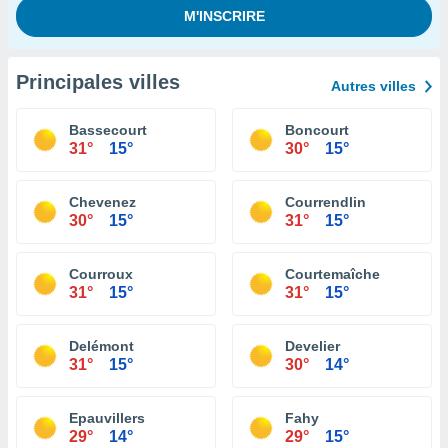
Principales villes
Autres villes
Bassecourt
Boncourt
31°
15°
30°
15°
Chevenez
Courrendlin
30°
15°
31°
15°
Courroux
Courtemaîche
31°
15°
31°
15°
Delémont
Develier
31°
15°
30°
14°
Epauvillers
Fahy
29°
14°
29°
15°