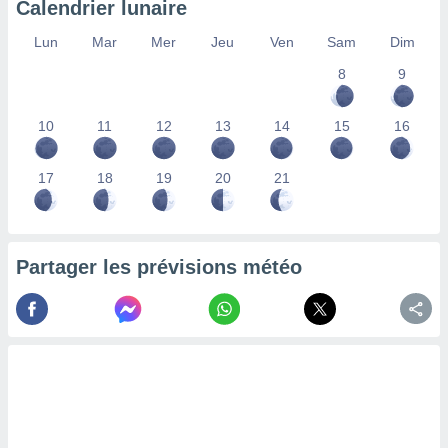
Calendrier lunaire
lisés,
des
Lun
Mar
Mer
Jeu
Ven
Sam
Dim
our
8
9
nner des
s
lisés,
10
11
12
13
14
15
16
la
ance des
s,
17
18
19
20
21
la
ance des
s,
dre les
Partager les prévisions météo
par le
ques ou
inaisons
ées
nt de
tes
,
er et
r les