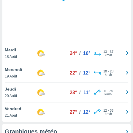
logies
e
s
tez pas
ation de
, vous
z à
à notre
Mardi
13
-
37
24°
/
16°
km/h
18 Août
.com.
 cas,
Mercredi
10
-
28
us
22°
/
12°
km/h
19 Août
ns que
s
Jeudi
11
-
30
23°
/
11°
ires
km/h
20 Août
urer la
on sur le
Vendredi
12
-
33
 seront
27°
/
12°
km/h
21 Août
, et que
ies ne
as
Graphiques météo