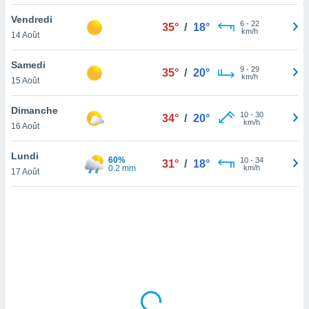
lisé en
Vendredi
 de
6
-
22
35°
/
18°
km/h
14 Août
. Vous
rouver
Samedi
9
-
29
35°
/
20°
ations
km/h
15 Août
re
que de
Dimanche
kies
10
-
30
34°
/
20°
km/h
16 Août
r votre
ement à
ment en
Lundi
60%
10
-
34
31°
/
18°
sur le
0.2 mm
km/h
17 Août
res des
kies
le au
page de
te web.
MENT,
 les