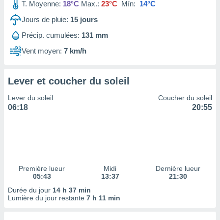
ires
T. Moyenne:
18°C
Max.:
23°C
Mín:
14°C
ons le
Jours de pluie:
15
jours
ent des
es
Précip. cumulées:
131 mm
 :
Vent moyen:
7 km/h
et/ou
 à des
ions sur
eil,
Lever et coucher du soleil
des
Lever du soleil
Coucher du soleil
limitées
06:18
20:55
nner la
, créer
ils pour
ité
lisée,
des
Première lueur
Midi
Dernière lueur
our
05:43
13:37
21:30
nner des
Durée du jour
14 h 37 min
és
Lumière du jour restante
7 h 11 min
lisées,
s profils
enus