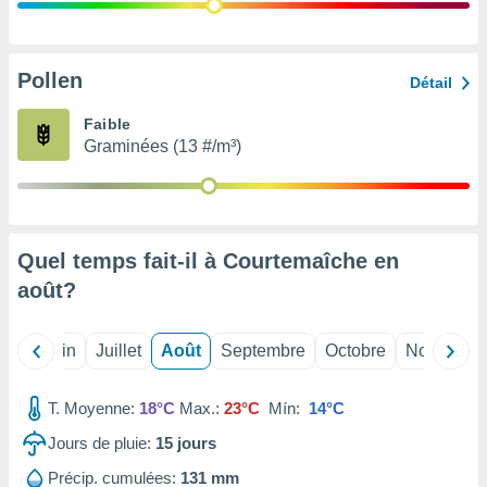
nées
lles sur
d'un
égitime,
Pollen
Détail
vous
vous
Faible
 Pour ce
Graminées (13 #/m³)
ous
etirer
ement
 opposer
Quel temps fait-il à Courtemaîche en
ement
nées à
août
?
ment en
 sur «
res
» ou
Mai
Juin
Juillet
Août
Septembre
Octobre
Novembre
e
que de
kies
T. Moyenne:
18°C
Max.:
23°C
Mín:
14°C
ite web.
Jours de pluie:
15
jours
t nos
Précip. cumulées:
131 mm