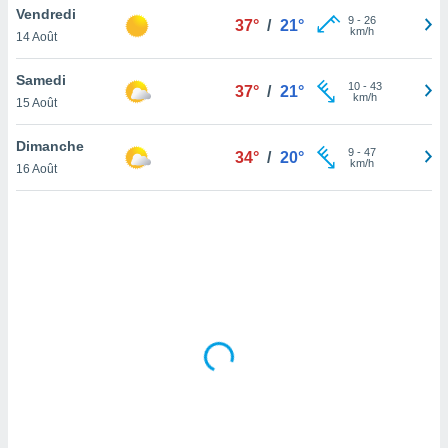
Vendredi
lisé en
9
-
26
37°
/
21°
km/h
 de
14 Août
. Vous
rouver
Samedi
10
-
43
37°
/
21°
km/h
15 Août
ations
re
Dimanche
que de
9
-
47
34°
/
20°
km/h
kies
16 Août
r votre
ement à
ment en
sur le
res des
kies
le au
page de
te web.
MENT,
 les