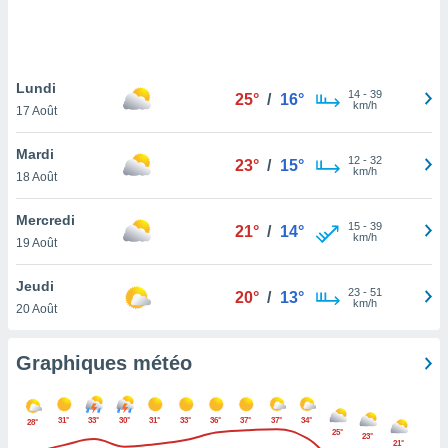
logies
e
s
Lundi
tez pas
14
-
39
25°
/
16°
km/h
ation de
17 Août
, vous
z à
Mardi
12
-
32
23°
/
15°
à notre
km/h
18 Août
.com.
Mercredi
 cas,
15
-
39
21°
/
14°
km/h
us
19 Août
ns que
s
Jeudi
23
-
51
20°
/
13°
km/h
20 Août
ires
urer la
on sur le
Graphiques météo
 seront
, et que
ies ne
31°
33°
30°
31°
33°
36°
37°
37°
34°
28°
as
25°
23°
21°