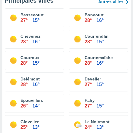
Principales villes
Autres villes
Bassecourt
Boncourt
27°
15°
28°
16°
Chevenez
Courrendlin
28°
16°
28°
15°
Courroux
Courtemaîche
28°
15°
28°
16°
Delémont
Develier
28°
16°
27°
15°
Epauvillers
Fahy
26°
14°
27°
15°
Glovelier
Le Noirmont
25°
13°
24°
13°