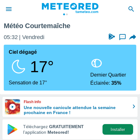
Météo Courtemaîche
e
ntialité
05:32
Vendredi
...
enu de
o.com
Ciel dégagé
o.com) a
17°
aré par
onnels
Dernier Quartier
arantir
Sensation de 17°
Éclairée:
35%
té des
ions
. Vous
Flash info
accéder
Une nouvelle canicule attendue la semaine
e en
prochaine en France !
 les
Téléchargez
GRATUITEMENT
s :
Installer
l’application
Meteored!
r les