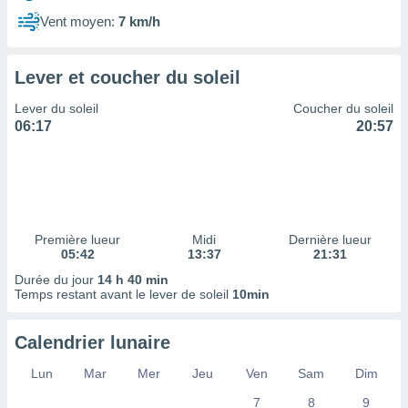
ires
ons le
Vent moyen:
7 km/h
ent des
es
 :
Lever et coucher du soleil
et/ou
Lever du soleil
Coucher du soleil
 à des
06:17
20:57
ions sur
eil,
des
limitées
nner la
, créer
Première lueur
Midi
Dernière lueur
ils pour
05:42
13:37
21:31
ité
Durée du jour
14 h 40 min
lisée,
Temps restant avant le lever de soleil
10min
des
our
nner des
Calendrier lunaire
és
lisées,
Lun
Mar
Mer
Jeu
Ven
Sam
Dim
s profils
7
8
9
enus