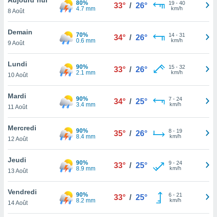
80%
n «
19
-
40
33°
/
26°
4.7 mm
km/h
8 Août
 et
r »,
cédez au
Demain
70%
14
-
31
34°
/
26°
 et vous
0.6 mm
km/h
9 Août
z
ation de
Lundi
90%
15
-
32
33°
/
26°
2.1 mm
km/h
10 Août
qu'ils
 nous ou
aires,
Mardi
90%
7
-
24
34°
/
25°
3.4 mm
km/h
11 Août
nt de
t
Mercredi
90%
8
-
19
er le
35°
/
26°
8.4 mm
km/h
12 Août
ement
te, ainsi
Jeudi
90%
9
-
24
33°
/
25°
8.9 mm
km/h
per un
13 Août
écifique
us
Vendredi
90%
6
-
21
de la
33°
/
25°
8.2 mm
km/h
14 Août
 et du