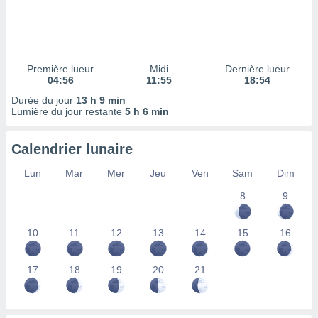
ires
ons le
ent des
es
 :
Première lueur
Midi
Dernière lueur
et/ou
04:56
11:55
18:54
 à des
Durée du jour
13 h 9 min
ions sur
Lumière du jour restante
5 h 6 min
eil,
des
limitées
Calendrier lunaire
nner la
Lun
Mar
Mer
Jeu
Ven
Sam
Dim
, créer
ils pour
8
9
ité
lisée,
10
11
12
13
14
15
16
des
our
nner des
17
18
19
20
21
és
lisées,
s profils
enus