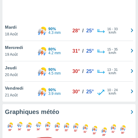
logies
e
s
Mardi
tez pas
90%
16
-
33
28°
/
25°
4.3 mm
km/h
ation de
18 Août
, vous
z à
Mercredi
80%
15
-
35
31°
/
25°
à notre
4.2 mm
km/h
19 Août
.com.
Jeudi
 cas,
90%
13
-
31
30°
/
25°
4.5 mm
km/h
us
20 Août
ns que
s
Vendredi
90%
10
-
24
30°
/
25°
3.9 mm
km/h
21 Août
ires
urer la
on sur le
Graphiques météo
 seront
, et que
ies ne
34°
34°
35°
33°
33°
33°
33°
32°
31°
31°
as
30°
30°
28°