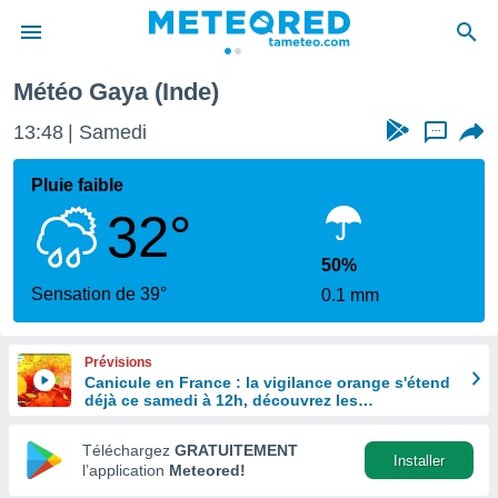
Météo Gaya (Inde)
e
ntialité
13:48
Samedi
...
enu de
o.com
Pluie faible
o.com) a
32°
aré par
onnels
50%
arantir
Sensation de 39°
0.1 mm
té des
ions
. Vous
Prévisions
accéder
Canicule en France : la vigilance orange s'étend
e en
déjà ce samedi à 12h, découvrez les
 les
départements concernés
Téléchargez
GRATUITEMENT
s :
Installer
l’application
Meteored!
r les