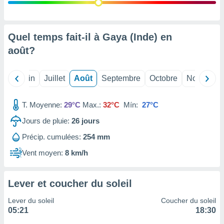
nées
lles sur
d'un
égitime,
Quel temps fait-il à Gaya (Inde) en
vous
août
?
vous
 Pour ce
ous
Mai
Juin
Juillet
Août
Septembre
Octobre
Novembre
etirer
ement
T. Moyenne:
29°C
Max.:
32°C
Mín:
27°C
 opposer
ement
Jours de pluie:
26
jours
nées à
Précip. cumulées:
254 mm
ment en
 sur «
Vent moyen:
8 km/h
res
» ou
e
que de
Lever et coucher du soleil
kies
ite web.
Lever du soleil
Coucher du soleil
05:21
18:30
t nos