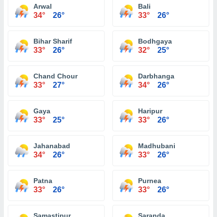
Arwal
Bali
34°
26°
33°
26°
Bihar Sharif
Bodhgaya
33°
26°
32°
25°
Chand Chour
Darbhanga
33°
27°
34°
26°
Gaya
Haripur
33°
25°
33°
26°
Jahanabad
Madhubani
34°
26°
33°
26°
Patna
Purnea
33°
26°
33°
26°
Samastipur
Saranda