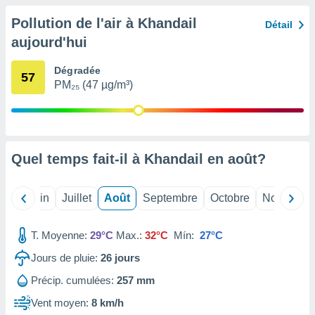
nées
Pollution de l'air à Khandail
lles sur
Détail
d'un
aujourd'hui
égitime,
vous
Dégradée
vous
57
PM₂₅ (47 µg/m³)
 Pour ce
ous
etirer
ement
 opposer
Quel temps fait-il à Khandail en
août
?
ement
nées à
ment en
Mai
Juin
Juillet
Août
Septembre
Octobre
Novembre
 sur «
res
» ou
T. Moyenne:
29°C
Max.:
32°C
Mín:
27°C
e
que de
Jours de pluie:
26
jours
kies
ite web.
Précip. cumulées:
257 mm
Vent moyen:
8 km/h
t nos