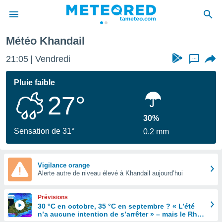
Météo Khandail
e
ntialité
21:05
Vendredi
...
enu de
o.com
Pluie faible
o.com) a
27°
aré par
onnels
30%
arantir
Sensation de 31°
0.2 mm
té des
ions
. Vous
accéder
Vigilance orange
e en
Alerte autre de niveau élevé à Khandail aujourd’hui
 les
Prévisions
s :
30 °C en octobre, 35 °C en septembre ? « L’été
n’a aucune intention de s’arrêter » – mais le Rhin
r les