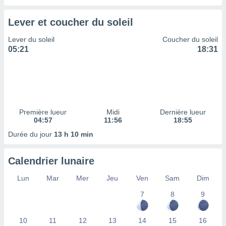
ires
ons le
ent des
Lever et coucher du soleil
es
 :
Lever du soleil
Coucher du soleil
05:21
18:31
et/ou
 à des
ions sur
eil,
des
limitées
Première lueur
Midi
Dernière lueur
nner la
04:57
11:56
18:55
, créer
Durée du jour
13 h 10 min
ils pour
ité
lisée,
Calendrier lunaire
des
our
Lun
Mar
Mer
Jeu
Ven
Sam
Dim
nner des
7
8
9
és
lisées,
s profils
10
11
12
13
14
15
16
enus