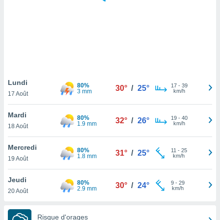
logies
e
s
tez pas
ation de
, vous
z à
à notre
Lundi
80%
17
-
39
30°
/
25°
3 mm
km/h
17 Août
.com.
 cas,
Mardi
80%
19
-
40
us
32°
/
26°
1.9 mm
km/h
18 Août
ns que
s
Mercredi
80%
11
-
25
31°
/
25°
ires
1.8 mm
km/h
19 Août
urer la
on sur le
Jeudi
80%
9
-
29
 seront
30°
/
24°
2.9 mm
km/h
20 Août
, et que
ies ne
as
Risque d'orages