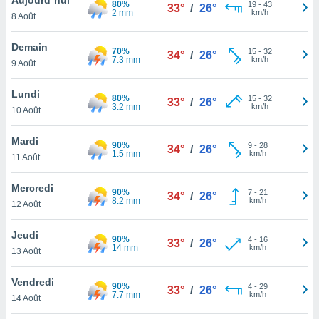
80%
n «
19
-
43
33°
/
26°
2 mm
km/h
8 Août
 et
r »,
cédez au
Demain
70%
15
-
32
34°
/
26°
 et vous
7.3 mm
km/h
9 Août
z
ation de
Lundi
80%
15
-
32
33°
/
26°
3.2 mm
km/h
10 Août
qu'ils
 nous ou
aires,
Mardi
90%
9
-
28
34°
/
26°
1.5 mm
km/h
11 Août
nt de
t
Mercredi
90%
7
-
21
er le
34°
/
26°
8.2 mm
km/h
12 Août
ement
te, ainsi
Jeudi
90%
4
-
16
33°
/
26°
14 mm
km/h
per un
13 Août
écifique
us
Vendredi
90%
4
-
29
de la
33°
/
26°
7.7 mm
km/h
14 Août
 et du