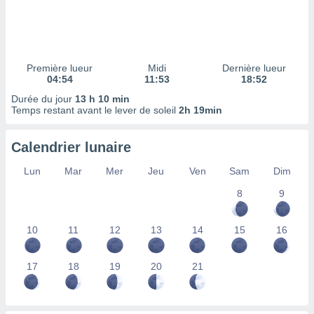
ires
ons le
ent des
es
 :
Première lueur
Midi
Dernière lueur
et/ou
04:54
11:53
18:52
 à des
Durée du jour
13 h 10 min
ions sur
Temps restant avant le lever de soleil
2h 19min
eil,
des
limitées
Calendrier lunaire
nner la
Lun
Mar
Mer
Jeu
Ven
Sam
Dim
, créer
ils pour
8
9
ité
lisée,
10
11
12
13
14
15
16
des
our
nner des
17
18
19
20
21
és
lisées,
s profils
enus