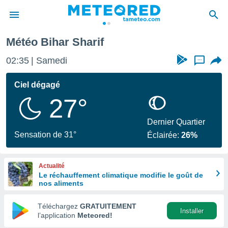
Météo Bihar Sharif
e
ntialité
02:35
Samedi
...
enu de
o.com
Ciel dégagé
o.com) a
27°
aré par
onnels
Dernier Quartier
arantir
Sensation de 31°
Éclairée:
26%
té des
ions
. Vous
Actualité
accéder
Le réchauffement climatique modifie le goût de
e en
nos aliments
 les
Téléchargez
GRATUITEMENT
s :
Installer
l’application
Meteored!
r les