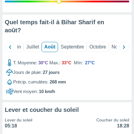
nées
lles sur
d'un
égitime,
Quel temps fait-il à Bihar Sharif en
vous
août
?
vous
 Pour ce
ous
Mai
Juin
Juillet
Août
Septembre
Octobre
Novembre
etirer
ement
T. Moyenne:
30°C
Max.:
33°C
Mín:
27°C
 opposer
ement
Jours de pluie:
27
jours
nées à
Précip. cumulées:
268 mm
ment en
 sur «
Vent moyen:
10 km/h
res
» ou
e
que de
Lever et coucher du soleil
kies
ite web.
Lever du soleil
Coucher du soleil
05:18
18:28
t nos