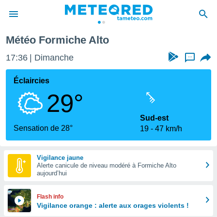
lto
Météo Formiche Alto
e
ntialité
17:36
Dimanche
...
enu de
o.com
Éclaircies
o.com) a
29°
aré par
onnels
Sud-est
arantir
Sensation de 28°
19
47 km/h
té des
ions
. Vous
Vigilance jaune
accéder
Alerte canicule de niveau modéré à Formiche Alto
e en
aujourd’hui
 les
s :
Flash info
Vigilance orange : alerte aux orages violents !
r les