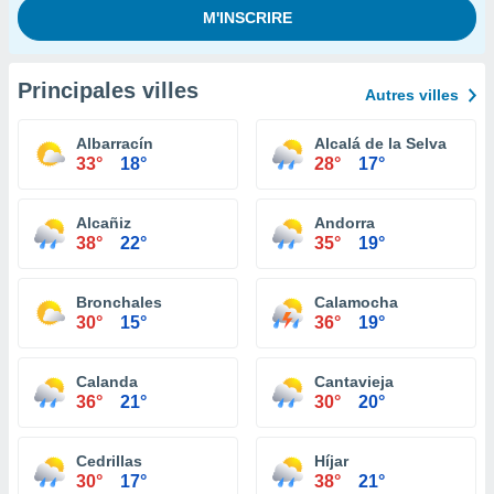
Principales villes
Autres villes
Albarracín
Alcalá de la Selva
33°
18°
28°
17°
Alcañiz
Andorra
38°
22°
35°
19°
Bronchales
Calamocha
30°
15°
36°
19°
Calanda
Cantavieja
36°
21°
30°
20°
Cedrillas
Híjar
30°
17°
38°
21°