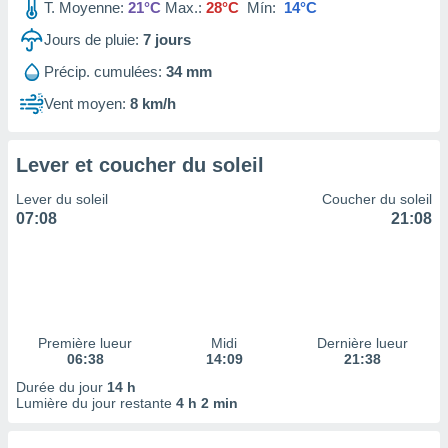
ires
T. Moyenne:
21°C
Max.:
28°C
Mín:
14°C
ons le
Jours de pluie:
7
jours
ent des
es
Précip. cumulées:
34 mm
 :
Vent moyen:
8 km/h
et/ou
 à des
ions sur
eil,
Lever et coucher du soleil
des
Lever du soleil
Coucher du soleil
limitées
07:08
21:08
nner la
, créer
ils pour
ité
lisée,
des
Première lueur
Midi
Dernière lueur
our
06:38
14:09
21:38
nner des
Durée du jour
14 h
és
Lumière du jour restante
4 h 2 min
lisées,
s profils
enus