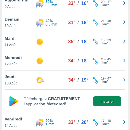
30%
n «
20
-
47
33°
/
16°
0.3 mm
km/h
9 Août
 et
r »,
cédez au
Demain
40%
21
-
48
31°
/
18°
 et vous
0.5 mm
km/h
10 Août
z
ation de
Mardi
15
-
39
35°
/
18°
km/h
11 Août
qu'ils
 nous ou
aires,
Mercredi
20
-
45
34°
/
18°
km/h
12 Août
nt de
t
Jeudi
19
-
47
er le
34°
/
19°
km/h
13 Août
ement
te, ainsi
Téléchargez
GRATUITEMENT
per un
Installer
l’application
Meteored!
écifique
us
de la
Vendredi
90%
17
-
48
33°
/
20°
 et du
1 mm
km/h
14 Août