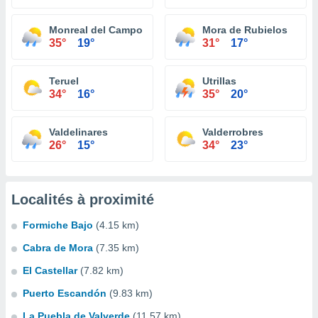
Monreal del Campo
Mora de Rubielos
35°
19°
31°
17°
Teruel
Utrillas
34°
16°
35°
20°
Valdelinares
Valderrobres
26°
15°
34°
23°
Localités à proximité
Formiche Bajo
(4.15 km)
Cabra de Mora
(7.35 km)
El Castellar
(7.82 km)
Puerto Escandón
(9.83 km)
La Puebla de Valverde
(11.57 km)