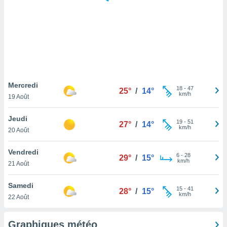
logies
e
s
tez pas
ation de
, vous
z à
à notre
Mercredi
18
-
47
25°
/
14°
km/h
19 Août
.com.
 cas,
Jeudi
19
-
51
us
27°
/
14°
km/h
20 Août
ns que
s
Vendredi
6
-
28
29°
/
15°
ires
km/h
21 Août
urer la
on sur le
Samedi
15
-
41
 seront
28°
/
15°
km/h
22 Août
, et que
ies ne
as
Graphiques météo