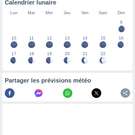
Calendrier lunaire
lisés,
des
Lun
Mar
Mer
Jeu
Ven
Sam
Dim
our
9
nner des
s
lisés,
10
11
12
13
14
15
16
la
ance des
s,
17
18
19
20
21
22
la
ance des
s,
dre les
Partager les prévisions météo
par le
ques ou
inaisons
ées
nt de
tes
,
er et
r les