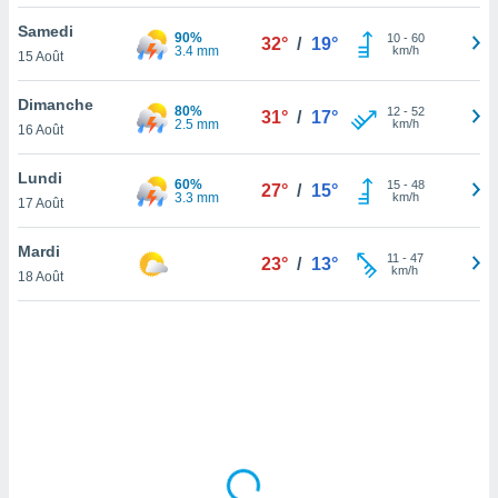
lisé en
Samedi
 de
90%
10
-
60
32°
/
19°
3.4 mm
km/h
15 Août
. Vous
rouver
Dimanche
80%
12
-
52
31°
/
17°
ations
2.5 mm
km/h
16 Août
re
que de
Lundi
60%
kies
15
-
48
27°
/
15°
3.3 mm
km/h
17 Août
r votre
ement à
ment en
Mardi
11
-
47
23°
/
13°
sur le
km/h
18 Août
res des
kies
le au
page de
te web.
MENT,
 les