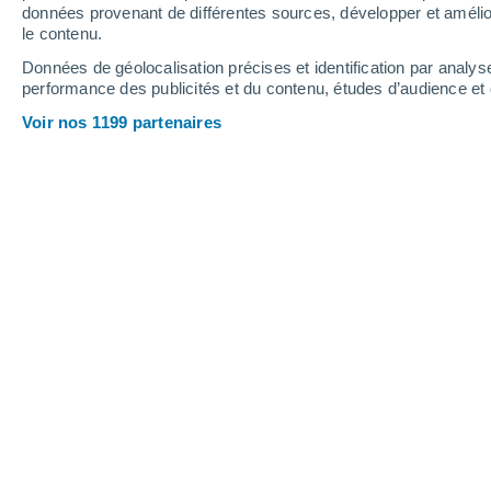
données provenant de différentes sources, développer et amélior
le contenu.
39°
/
23°
40°
/
23°
39°
/
23°
Données de géolocalisation précises et identification par analys
performance des publicités et du contenu, études d’audience e
15
-
36
km/h
14
-
33
km/h
14
15
-
37
km/h
Voir nos 1199 partenaires
Météo El Ventorrillo aujourd´hui
, 7 a
Ciel dégagé
27°
01:00
T. ressentie
27°
Ciel dégagé
26°
02:00
T. ressentie
26°
Ciel dégagé
25°
03:00
T. ressentie
26°
Ciel dégagé
25°
05:00
T. ressentie
26°