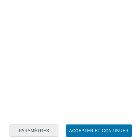
Calendrier lunaire
Lun
Mar
Mer
Jeu
Ven
Sam
Dim
7
8
9
10
11
12
13
14
15
16
PARAMÈTRES
ACCEPTER ET CONTINUER