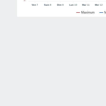
°C
Ven
7
Sam
8
Dim
9
Lun
10
Mar
11
Mer
12
Maximum