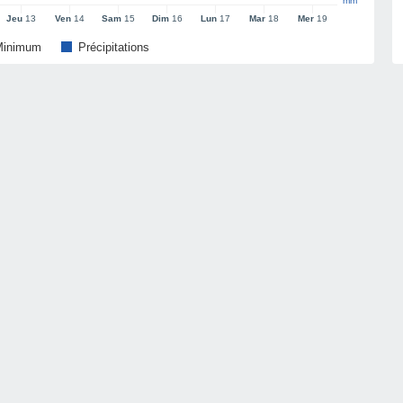
mm
Jeu
13
Ven
14
Sam
15
Dim
16
Lun
17
Mar
18
Mer
19
Minimum
Précipitations