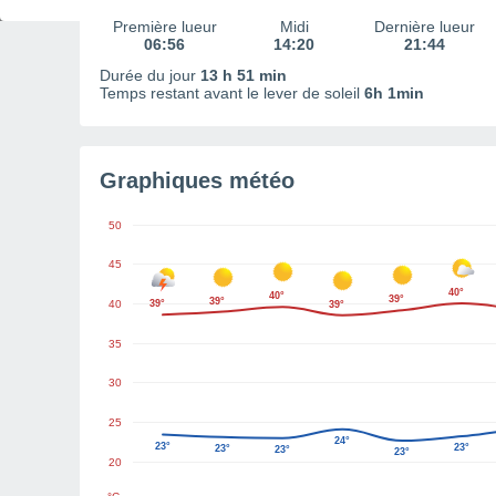
Première lueur
Midi
Dernière lueur
06:56
14:20
21:44
Durée du jour
13 h 51 min
Temps restant avant le lever de soleil
6h 1min
Graphiques météo
50
45
40°
40°
39°
39°
40
39°
39°
35
30
25
24°
23°
23°
23°
23°
23°
20