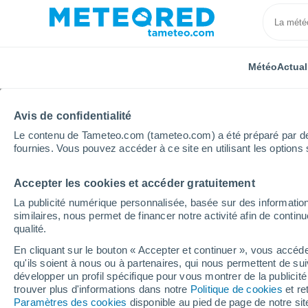
Météo
Actual
Avis de confidentialité
Le contenu de Tameteo.com (tameteo.com) a été préparé par des 
fournies. Vous pouvez accéder à ce site en utilisant les options 
Accepter les cookies et accéder gratuitement
Accueil
Espagne
Andalousie
Province de Gren
La publicité numérique personnalisée, basée sur des information
similaires, nous permet de financer notre activité afin de conti
Météo El Ventorrillo
qualité.
En cliquant sur le bouton « Accepter et continuer », vous accéde
00:55
Vendredi
qu'ils soient à nous ou à partenaires, qui nous permettent de sui
développer un profil spécifique pour vous montrer de la publicit
trouver plus d'informations dans notre
Politique de cookies
et re
Ciel dégagé
Paramètres des cookies
disponible au pied de page de notre si