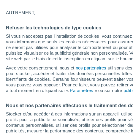
27°
AUTREMENT,
Dernier Qu
Refuser les technologies de type cookies
Éclairée:
3
Sensation de 27°
Si vous n'acceptez pas l'installation de cookies, vous continu
vous informons que seuls les cookies nécessaires pour assurer la
ne seront pas utilisés pour analyser le comportement ou pour af
puissiez visualiser de la publicité générale non personnalisée. V
Flash info
site web par le biais de cette inscription en cliquant sur le bouto
Une nouvelle canicule attendue la semaine
prochaine en France !
Avec votre consentement, nous et
nos partenaires
utilisons des
pour stocker, accéder et traiter des données personnelles telles 
Météo 1 - 7 jours
Heure par heure
Actualité
Carte 
identifiants de cookies. Certains fournisseurs peuvent traiter vo
vous pouvez vous opposer. Pour ce faire, vous pouvez retirer
à tout moment en cliquant sur «
Paramètres
» ou sur notre
poli
Demain
Dimanche
Aujourd´hui
Nous et nos partenaires effectuons le traitement des d
8 Août
9 Août
7 Août
Stocker et/ou accéder à des informations sur un appareil, utilise
profils pour la publicité personnalisée, utiliser des profils pour 
contenus personnalisés, utiliser des profils pour sélectionner
publicités, mesurer la performance des contenus, comprendre le