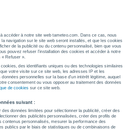
Vigilance jaune
Alerte canicule de niveau modéré à
El Ventorrillo aujourd’hui
artier
5%
ez à accéder à notre site web tameteo.com. Dans ce cas, nous
 navigation sur le site web seront installés, et que les cookies
ficher de la publicité ou du contenu personnalisé, bien que vous
ous pouvez refuser l'installation des cookies et accéder à notre
n « Refuser ».
 cookies, des identifiants uniques ou des technologies similaires
que votre visite sur ce site web, les adresses IP et les
des températures
Radar de pluie
Satellites
Modèles
s données personnelles sur la base d'un intérêt légitime, auquel
 votre consentement ou vous opposer au traitement des données
tique de cookies
sur ce site web.
Lundi
Mardi
Mercredi
Jeudi
onnées suivant :
10 Août
11 Août
12 Août
13 Août
r des données limitées pour sélectionner la publicité, créer des
sélectionner des publicités personnalisées, créer des profils de
 des contenus personnalisés, mesurer la performance des
s publics par le biais de statistiques ou de combinaisons de