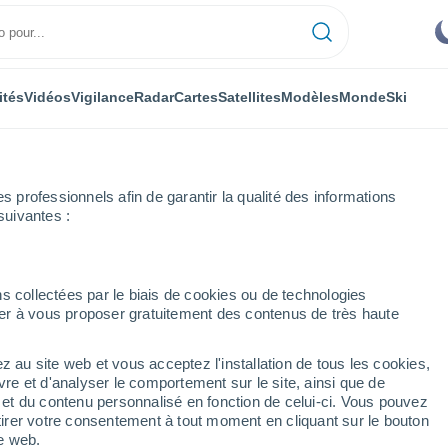
ités
Vidéos
Vigilance
Radar
Cartes
Satellites
Modèles
Monde
Ski
professionnels afin de garantir la qualité des informations
suivantes :
ade
El Ventorrillo
s collectées par le biais de cookies ou de technologies
nuer à vous proposer gratuitement des contenus de très haute
z au site web et vous acceptez l'installation de tous les cookies,
...
vre et d'analyser le comportement sur le site, ainsi que de
é et du contenu personnalisé en fonction de celui-ci. Vous pouvez
Heure par heure
tirer votre consentement à tout moment en cliquant sur le bouton
Ciel dégagé dans les prochaines
te web.
heures