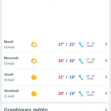
logies
e
s
tez pas
ation de
, vous
z à
à notre
Mardi
12
-
41
37°
/
22°
km/h
18 Août
.com.
 cas,
Mercredi
17
-
39
us
34°
/
20°
km/h
19 Août
ns que
s
Jeudi
18
-
42
31°
/
19°
ires
km/h
20 Août
urer la
on sur le
Vendredi
21
-
44
 seront
29°
/
19°
km/h
21 Août
, et que
ies ne
as
Graphiques météo