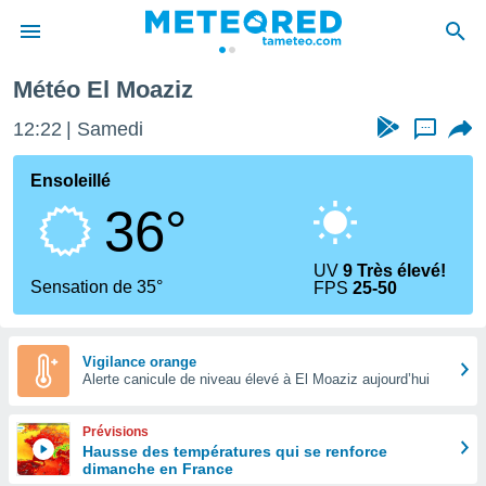
Météo El Moaziz
e
ntialité
12:22
Samedi
...
enu de
o.com
Ensoleillé
o.com) a
36°
aré par
onnels
UV
9 Très élevé!
arantir
Sensation de 35°
FPS
25-50
té des
ions
. Vous
accéder
Vigilance orange
e en
Alerte canicule de niveau élevé à El Moaziz aujourd’hui
 les
Prévisions
s :
Hausse des températures qui se renforce
dimanche en France
r les