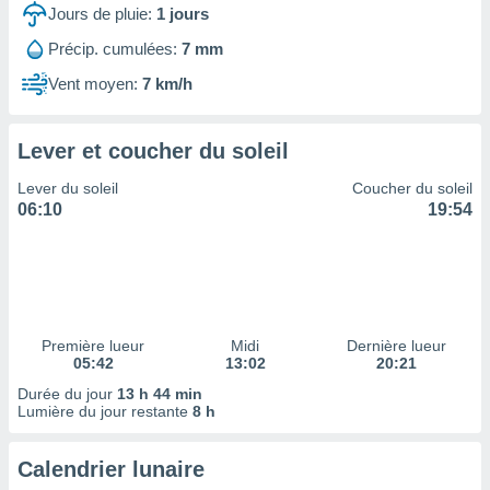
ires
Jours de pluie:
1
jours
ons le
ent des
Précip. cumulées:
7 mm
es
Vent moyen:
7 km/h
 :
et/ou
 à des
Lever et coucher du soleil
ions sur
eil,
Lever du soleil
Coucher du soleil
des
06:10
19:54
limitées
nner la
, créer
ils pour
ité
lisée,
Première lueur
Midi
Dernière lueur
05:42
13:02
20:21
des
our
Durée du jour
13 h 44 min
nner des
Lumière du jour restante
8 h
és
lisées,
Calendrier lunaire
s profils
enus