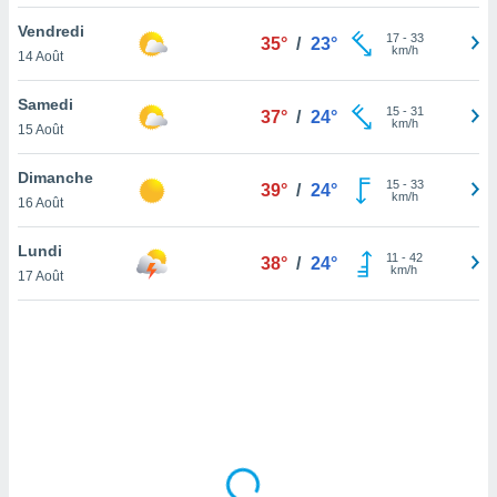
lisé en
Vendredi
 de
17
-
33
35°
/
23°
km/h
14 Août
. Vous
rouver
Samedi
15
-
31
37°
/
24°
ations
km/h
15 Août
re
que de
Dimanche
kies
15
-
33
39°
/
24°
km/h
16 Août
r votre
ement à
ment en
Lundi
11
-
42
38°
/
24°
sur le
km/h
17 Août
res des
kies
le au
page de
te web.
MENT,
 les