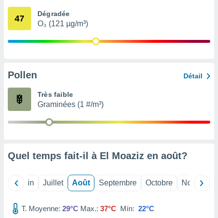
nées
Dégradée
lles sur
47
O₃ (121 µg/m³)
d'un
égitime,
vous
vous
 Pour ce
ous
Pollen
Détail
etirer
Très faible
ement
Graminées (1 #/m³)
 opposer
ement
nées à
ment en
 sur «
res
» ou
Quel temps fait-il à El Moaziz en
août
?
e
que de
kies
Mai
Juin
Juillet
Août
Septembre
Octobre
Novembre
ite web.
T. Moyenne:
29°C
Max.:
37°C
Mín:
22°C
t nos