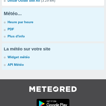
Douar Oulad Sidi Ali
(3.29 km)
Météo...
Heure par heure
PDF
Plus d'info
La météo sur votre site
Widget météo
API Météo