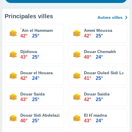
Principales villes
Autres villes
´Ain el Hammam
Ammi Moussa
42°
25°
42°
25°
Djidioua
Douar Chemakh
43°
25°
40°
24°
Douar el Houara
Douar Ouled Sidi Lazre
42°
24°
41°
25°
Douar Saida
Douar Saidia
43°
25°
42°
25°
Douar Sidi Abdelaziz
El H´madna
40°
25°
43°
24°