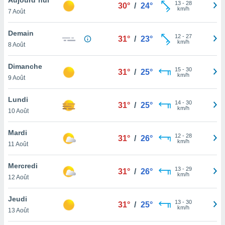
n «
13
-
28
30°
/
24°
km/h
7 Août
 et
r »,
cédez au
Demain
12
-
27
31°
/
23°
 et vous
km/h
8 Août
z
ation de
Dimanche
15
-
30
31°
/
25°
km/h
9 Août
qu'ils
 nous ou
aires,
Lundi
14
-
30
31°
/
25°
km/h
10 Août
nt de
t
Mardi
12
-
28
er le
31°
/
26°
km/h
11 Août
ement
te, ainsi
Mercredi
13
-
29
31°
/
26°
km/h
per un
12 Août
écifique
us
Jeudi
13
-
30
de la
31°
/
25°
km/h
13 Août
 et du