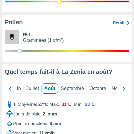
nées
lles sur
d'un
égitime,
Pollen
Détail
vous
vous
Nul
 Pour ce
Graminées (1 #/m³)
ous
etirer
ement
 opposer
Quel temps fait-il à La Zenia en
août
?
ement
nées à
ment en
Mai
Juin
Juillet
Août
Septembre
Octobre
Novembre
 sur «
res
» ou
e
T. Moyenne:
27°C
Max.:
31°C
Mín:
23°C
que de
kies
Jours de pluie:
2
jours
ite web.
Précip. cumulées:
8 mm
t nos
Vent moyen:
11 km/h