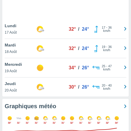
logies
e
s
Lundi
tez pas
17
-
36
32°
/
24°
km/h
ation de
17 Août
, vous
z à
Mardi
19
-
36
32°
/
24°
à notre
km/h
18 Août
.com.
Mercredi
 cas,
25
-
47
34°
/
26°
km/h
us
19 Août
ns que
s
Jeudi
20
-
40
30°
/
26°
km/h
20 Août
ires
urer la
on sur le
Graphiques météo
 seront
, et que
ies ne
30°
31°
31°
31°
31°
31°
31°
32°
31°
31°
32°
32°
34°
as