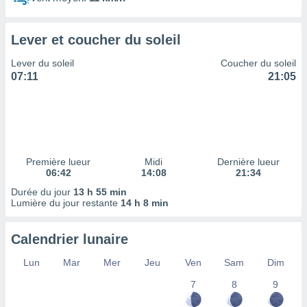
ires
ons le
ent des
Lever et coucher du soleil
es
 :
Lever du soleil
Coucher du soleil
et/ou
07:11
21:05
 à des
ions sur
eil,
des
limitées
Première lueur
Midi
Dernière lueur
nner la
06:42
14:08
21:34
, créer
ils pour
Durée du jour
13 h 55 min
ité
Lumière du jour restante
14 h 8 min
lisée,
des
Calendrier lunaire
our
nner des
Lun
Mar
Mer
Jeu
Ven
Sam
Dim
és
lisées,
7
8
9
s profils
enus