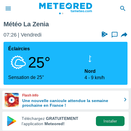
cante
La Zenia
Météo La Zenia
e
ntialité
07:26
Vendredi
...
enu de
o.com
Éclaircies
o.com) a
25°
aré par
onnels
Nord
arantir
Sensation de 25°
4
9 km/h
té des
ions
. Vous
Flash info
accéder
Une nouvelle canicule attendue la semaine
e en
prochaine en France !
 les
Téléchargez
GRATUITEMENT
s :
Installer
l’application
Meteored!
r les