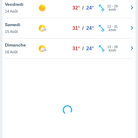
Vendredi
lisé en
12
-
29
32°
/
24°
km/h
 de
14 Août
. Vous
rouver
Samedi
13
-
31
31°
/
24°
km/h
15 Août
ations
re
Dimanche
que de
13
-
28
31°
/
24°
km/h
kies
16 Août
r votre
ement à
ment en
sur le
res des
kies
le au
page de
te web.
MENT,
 les