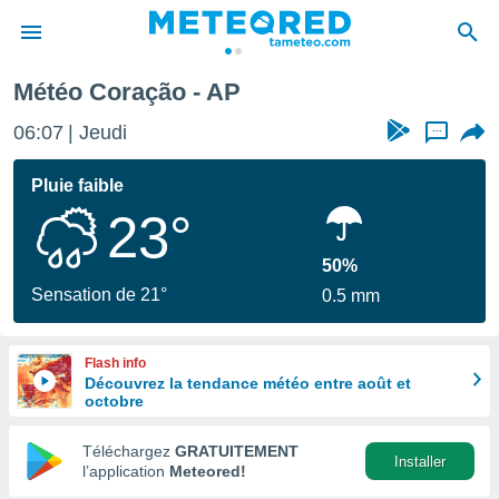
Météo Coração - AP
e
ntialité
06:07
Jeudi
...
enu de
o.com
Pluie faible
o.com) a
23°
aré par
onnels
50%
arantir
Sensation de 21°
0.5 mm
té des
ions
. Vous
Flash info
accéder
Découvrez la tendance météo entre août et
e en
octobre
 les
Téléchargez
GRATUITEMENT
s :
Installer
l’application
Meteored!
r les