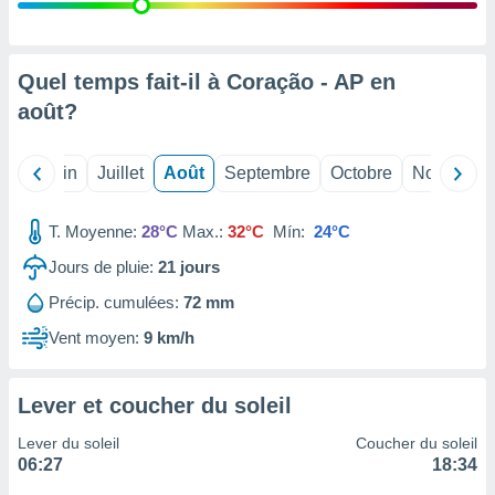
nées
lles sur
d'un
égitime,
Quel temps fait-il à Coração - AP en
vous
août
?
vous
 Pour ce
ous
Mai
Juin
Juillet
Août
Septembre
Octobre
Novembre
etirer
ement
T. Moyenne:
28°C
Max.:
32°C
Mín:
24°C
 opposer
ement
Jours de pluie:
21
jours
nées à
Précip. cumulées:
72 mm
ment en
 sur «
Vent moyen:
9 km/h
res
» ou
e
que de
Lever et coucher du soleil
kies
ite web.
Lever du soleil
Coucher du soleil
06:27
18:34
t nos