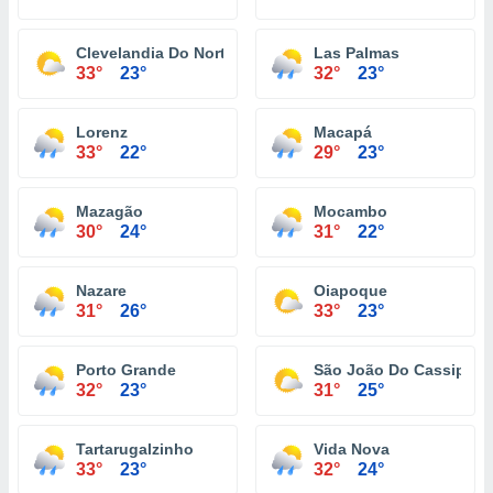
Clevelandia Do Norte
Las Palmas
33°
23°
32°
23°
Lorenz
Macapá
33°
22°
29°
23°
Mazagão
Mocambo
30°
24°
31°
22°
Nazare
Oiapoque
31°
26°
33°
23°
Porto Grande
São João Do Cassipore
32°
23°
31°
25°
Tartarugalzinho
Vida Nova
33°
23°
32°
24°