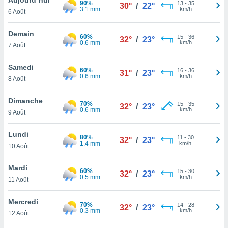
90%
n «
13
-
35
30°
/
22°
3.1 mm
km/h
6 Août
 et
r »,
cédez au
Demain
60%
15
-
36
32°
/
23°
 et vous
0.6 mm
km/h
7 Août
z
ation de
Samedi
60%
16
-
36
31°
/
23°
0.6 mm
km/h
8 Août
qu'ils
 nous ou
aires,
Dimanche
70%
15
-
35
32°
/
23°
0.6 mm
km/h
9 Août
nt de
t
Lundi
80%
11
-
30
er le
32°
/
23°
1.4 mm
km/h
10 Août
ement
te, ainsi
Mardi
60%
15
-
30
32°
/
23°
0.5 mm
km/h
per un
11 Août
écifique
us
Mercredi
70%
14
-
28
de la
32°
/
23°
0.3 mm
km/h
12 Août
 et du