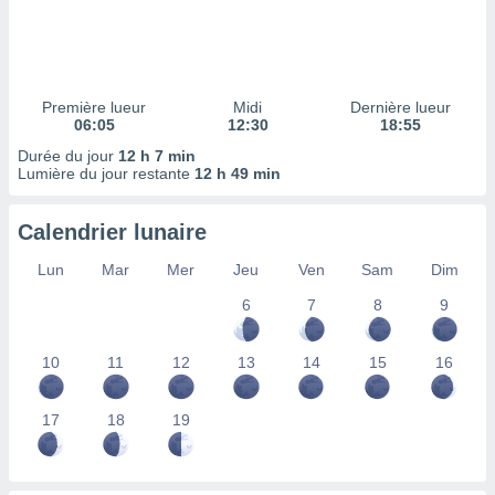
ires
ons le
ent des
es
 :
Première lueur
Midi
Dernière lueur
et/ou
06:05
12:30
18:55
 à des
Durée du jour
12 h 7 min
ions sur
Lumière du jour restante
12 h 49 min
eil,
des
limitées
Calendrier lunaire
nner la
Lun
Mar
Mer
Jeu
Ven
Sam
Dim
, créer
ils pour
6
7
8
9
ité
lisée,
10
11
12
13
14
15
16
des
our
nner des
17
18
19
és
lisées,
s profils
enus