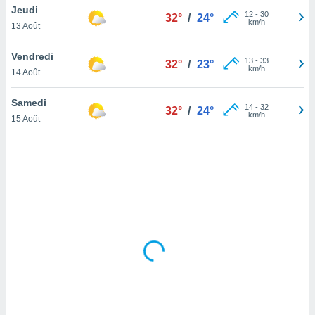
Jeudi
lisé en
12
-
30
32°
/
24°
km/h
 de
13 Août
. Vous
rouver
Vendredi
13
-
33
32°
/
23°
km/h
14 Août
ations
re
Samedi
que de
14
-
32
32°
/
24°
km/h
kies
15 Août
r votre
ement à
ment en
sur le
res des
kies
le au
page de
te web.
MENT,
 les