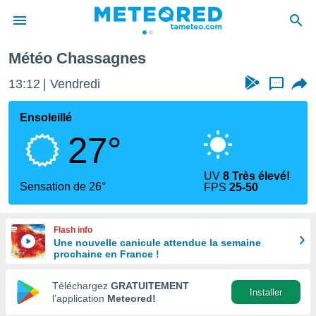
Météo Chassagnes
e
ntialité
13:12
Vendredi
...
enu de
o.com
Ensoleillé
o.com) a
27°
aré par
onnels
UV
8 Très élevé!
arantir
Sensation de 26°
FPS
25-50
té des
ions
. Vous
Flash info
accéder
Une nouvelle canicule attendue la semaine
e en
prochaine en France !
 les
Téléchargez
GRATUITEMENT
s :
Installer
l’application
Meteored!
r les