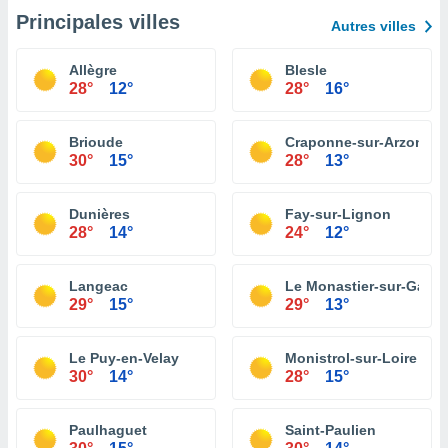
Principales villes
Autres villes
Allègre
Blesle
28°
12°
28°
16°
Brioude
Craponne-sur-Arzon
30°
15°
28°
13°
Dunières
Fay-sur-Lignon
28°
14°
24°
12°
Langeac
Le Monastier-sur-Gazeil
29°
15°
29°
13°
Le Puy-en-Velay
Monistrol-sur-Loire
30°
14°
28°
15°
Paulhaguet
Saint-Paulien