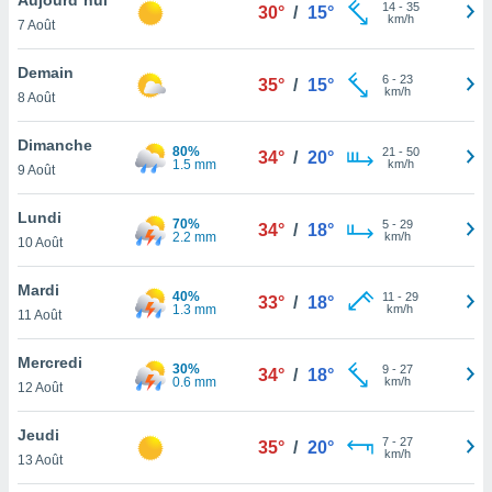
n «
14
-
35
30°
/
15°
km/h
7 Août
 et
r »,
cédez au
Demain
6
-
23
35°
/
15°
 et vous
km/h
8 Août
z
ation de
Dimanche
80%
21
-
50
34°
/
20°
1.5 mm
km/h
9 Août
qu'ils
 nous ou
aires,
Lundi
70%
5
-
29
34°
/
18°
2.2 mm
km/h
10 Août
nt de
t
Mardi
40%
11
-
29
er le
33°
/
18°
1.3 mm
km/h
11 Août
ement
te, ainsi
Mercredi
30%
9
-
27
34°
/
18°
0.6 mm
km/h
per un
12 Août
écifique
us
Jeudi
7
-
27
de la
35°
/
20°
km/h
13 Août
 et du