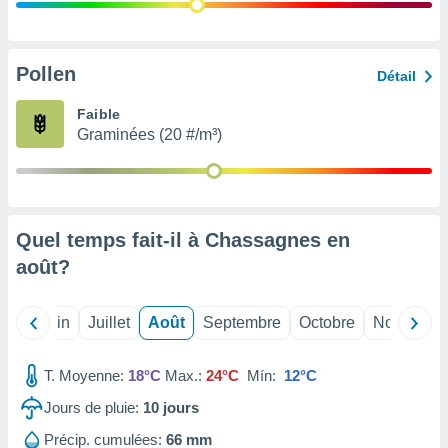
nées
lles sur
d'un
égitime,
Pollen
Détail
vous
vous
Faible
 Pour ce
Graminées (20 #/m³)
ous
etirer
ement
 opposer
Quel temps fait-il à Chassagnes en
ement
nées à
août
?
ment en
 sur «
res
» ou
Mai
Juin
Juillet
Août
Septembre
Octobre
Novembre
e
que de
kies
T. Moyenne:
18°C
Max.:
24°C
Mín:
12°C
ite web.
Jours de pluie:
10
jours
t nos
Précip. cumulées:
66 mm