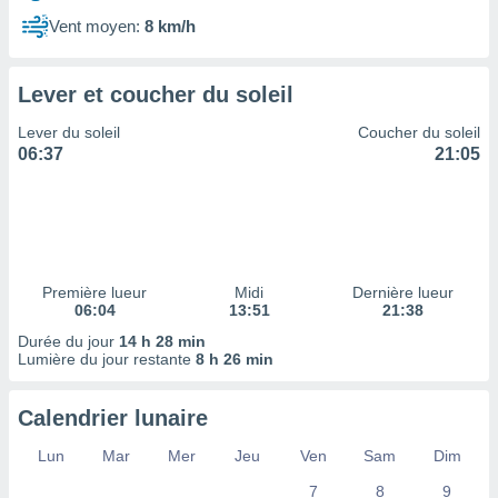
ires
ons le
Vent moyen:
8 km/h
ent des
es
 :
Lever et coucher du soleil
et/ou
Lever du soleil
Coucher du soleil
 à des
06:37
21:05
ions sur
eil,
des
limitées
nner la
, créer
Première lueur
Midi
Dernière lueur
ils pour
06:04
13:51
21:38
ité
Durée du jour
14 h 28 min
lisée,
Lumière du jour restante
8 h 26 min
des
our
nner des
Calendrier lunaire
és
lisées,
Lun
Mar
Mer
Jeu
Ven
Sam
Dim
s profils
7
8
9
enus