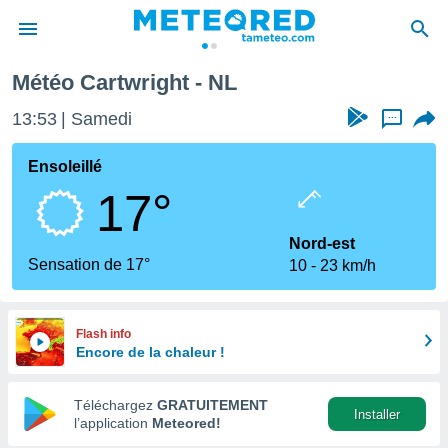
Météo Cartwright - NL
e
ntialité
13:53
Samedi
...
enu de
o.com
Ensoleillé
o.com) a
17°
aré par
onnels
Nord-est
arantir
Sensation de 17°
10
23 km/h
té des
ions
. Vous
accéder
Flash info
e en
Encore de la chaleur !
 les
Téléchargez
GRATUITEMENT
s :
Installer
l’application
Meteored!
r les