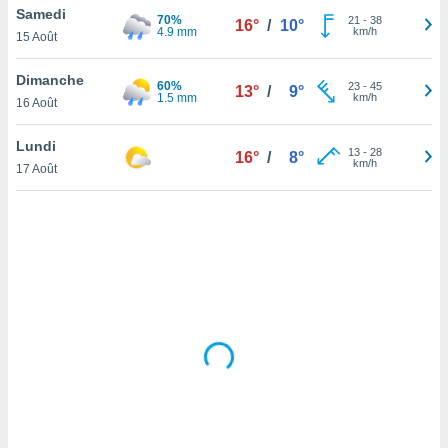
Samedi
lisé en
70%
21
-
38
16°
/
10°
4.9 mm
km/h
 de
15 Août
. Vous
rouver
Dimanche
60%
23
-
45
13°
/
9°
1.5 mm
km/h
16 Août
ations
re
Lundi
que de
13
-
28
16°
/
8°
km/h
kies
17 Août
r votre
ement à
ment en
sur le
res des
kies
le au
page de
te web.
MENT,
 les