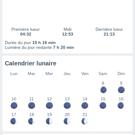
ires
ons le
ent des
es
 :
Première lueur
Midi
Dernière lueur
et/ou
04:32
12:53
21:13
 à des
Durée du jour
15 h 16 min
ions sur
Lumière du jour restante
7 h 20 min
eil,
des
limitées
Calendrier lunaire
nner la
Lun
Mar
Mer
Jeu
Ven
Sam
Dim
, créer
ils pour
8
9
ité
lisée,
10
11
12
13
14
15
16
des
our
nner des
17
18
19
20
21
és
lisées,
s profils
enus