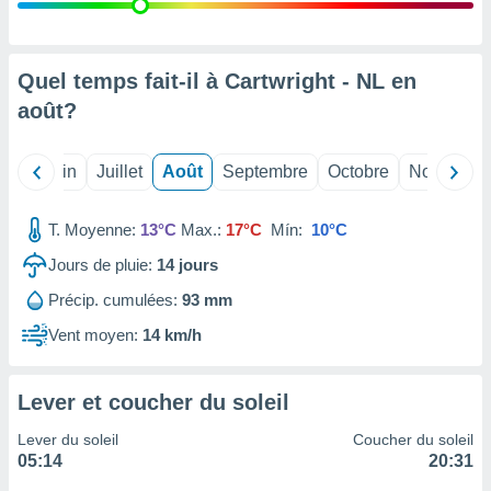
nées
lles sur
d'un
égitime,
Quel temps fait-il à Cartwright - NL en
vous
août
?
vous
 Pour ce
ous
Mai
Juin
Juillet
Août
Septembre
Octobre
Novembre
etirer
ement
T. Moyenne:
13°C
Max.:
17°C
Mín:
10°C
 opposer
ement
Jours de pluie:
14
jours
nées à
Précip. cumulées:
93 mm
ment en
 sur «
Vent moyen:
14 km/h
res
» ou
e
que de
Lever et coucher du soleil
kies
ite web.
Lever du soleil
Coucher du soleil
05:14
20:31
t nos