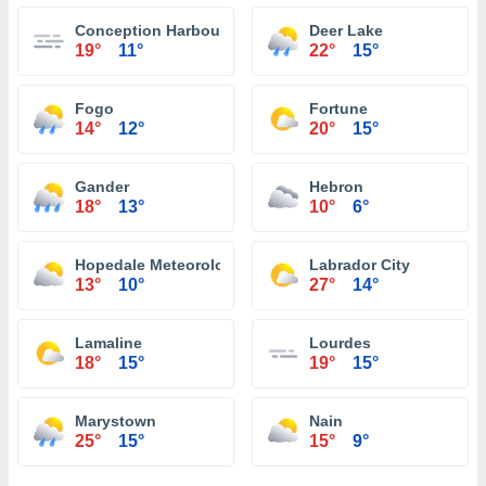
Conception Harbour
Deer Lake
19°
11°
22°
15°
Fogo
Fortune
14°
12°
20°
15°
Gander
Hebron
18°
13°
10°
6°
Hopedale Meteorological Aeronautical
Labrador City
13°
10°
27°
14°
Lamaline
Lourdes
18°
15°
19°
15°
Marystown
Nain
25°
15°
15°
9°