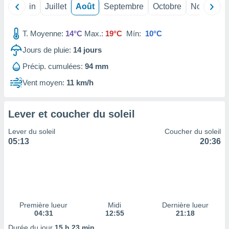
nées
Mai
Juin
Juillet
Août
Septembre
Octobre
Novembre
lles sur
d'un
T. Moyenne:
14°C
Max.:
19°C
Mín:
10°C
égitime,
vous
Jours de pluie:
14
jours
vous
 Pour ce
Précip. cumulées:
94 mm
ous
Vent moyen:
11 km/h
etirer
ement
Lever et coucher du soleil
 opposer
ement
Lever du soleil
Coucher du soleil
nées à
05:13
20:36
ment en
 sur «
res
» ou
e
que de
kies
ite web.
Première lueur
Midi
Dernière lueur
04:31
12:55
21:18
t nos
Durée du jour
15 h 23 min