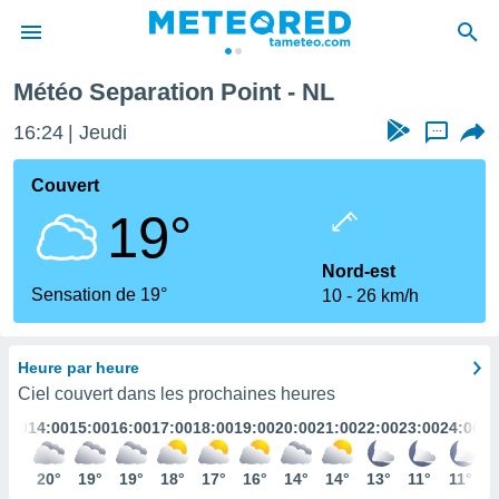
Météo Separation Point - NL
e
ntialité
16:24
Jeudi
...
enu de
o.com
Couvert
o.com) a
19°
aré par
onnels
Nord-est
arantir
Sensation de 19°
10
26 km/h
té des
ions
. Vous
Heure par heure
accéder
e en
Ciel couvert dans les prochaines heures
 les
3:00
14:00
15:00
16:00
17:00
18:00
19:00
20:00
21:00
22:00
23:00
24:00
s :
20°
20°
19°
19°
18°
17°
16°
14°
14°
13°
11°
11°
r les