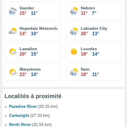
Gander
Hebron
15°
11°
11°
7°
Hopedale Meteorological Aeronautical
Labrador City
14°
10°
26°
13°
Lamaline
Lourdes
20°
15°
18°
14°
Marystown
Nain
23°
14°
18°
11°
Localités à proximité
Paradise River
(20.25 km)
Cartwright
(27.33 km)
North River
(31.55 km)