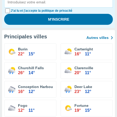
J'ai lu et j'accepte la politique de privacité
Principales villes
Autres villes
Burin
Cartwright
22°
15°
16°
11°
Churchill Falls
Clarenville
26°
14°
20°
11°
Conception Harbour
Deer Lake
16°
12°
23°
12°
Fogo
Fortune
12°
11°
19°
15°