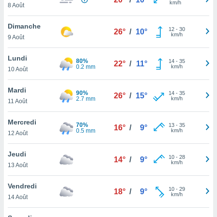
km/h
n «
8 Août
 et
r »,
Dimanche
12
-
30
cédez au
26°
/
10°
km/h
9 Août
 et vous
z
Lundi
ation de
80%
14
-
35
22°
/
11°
0.2 mm
km/h
10 Août
qu'ils
 nous ou
Mardi
90%
14
-
35
26°
/
15°
aires,
2.7 mm
km/h
11 Août
nt de
Mercredi
t
70%
13
-
35
16°
/
9°
0.5 mm
km/h
er le
12 Août
ement
te, ainsi
Jeudi
10
-
28
14°
/
9°
km/h
13 Août
per un
écifique
Vendredi
us
10
-
29
18°
/
9°
km/h
de la
14 Août
 et du