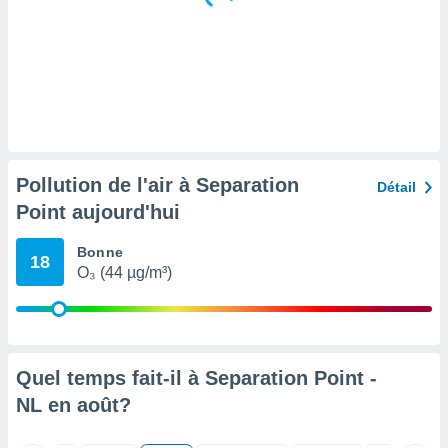
tre
ement,
enaires
s des
 des
nts
 ou des
gies
Pollution de l'air à Separation
Détail
es pour
Point aujourd'hui
 accéder
r des
Bonne
18
lles
O₃ (44 µg/m³)
ue votre
r ce site
 IP et
ifiants
Quel temps fait-il à Separation Point -
es.
NL en
août
?
eurs
traiter