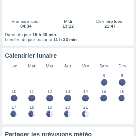
ires
ons le
ent des
es
Première lueur
Midi
Dernière lueur
 :
04:34
13:12
21:47
et/ou
Durée du jour
15 h 40 min
 à des
Lumière du jour restante
11 h 33 min
ions sur
eil,
Calendrier lunaire
des
limitées
Lun
Mar
Mer
Jeu
Ven
Sam
Dim
nner la
8
9
, créer
ils pour
ité
10
11
12
13
14
15
16
lisée,
des
our
17
18
19
20
21
nner des
és
lisées,
s profils
Partager les prévisions météo
enus