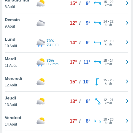
n «
15
-
22
15°
/
9°
km/h
8 Août
 et
r »,
cédez au
Demain
14
-
22
12°
/
9°
 et vous
km/h
9 Août
z
ation de
Lundi
70%
12
-
19
14°
/
9°
6.3 mm
km/h
10 Août
qu'ils
 nous ou
aires,
Mardi
70%
15
-
24
17°
/
11°
0.2 mm
km/h
11 Août
nt de
t
Mercredi
15
-
25
er le
15°
/
10°
km/h
12 Août
ement
te, ainsi
Jeudi
12
-
21
13°
/
8°
km/h
per un
13 Août
écifique
us
Vendredi
10
-
23
de la
17°
/
8°
km/h
14 Août
 et du