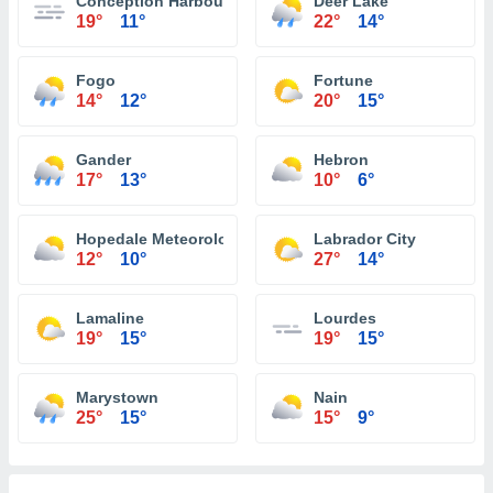
Conception Harbour
Deer Lake
19°
11°
22°
14°
Fogo
Fortune
14°
12°
20°
15°
Gander
Hebron
17°
13°
10°
6°
Hopedale Meteorological Aeronautical
Labrador City
12°
10°
27°
14°
Lamaline
Lourdes
19°
15°
19°
15°
Marystown
Nain
25°
15°
15°
9°