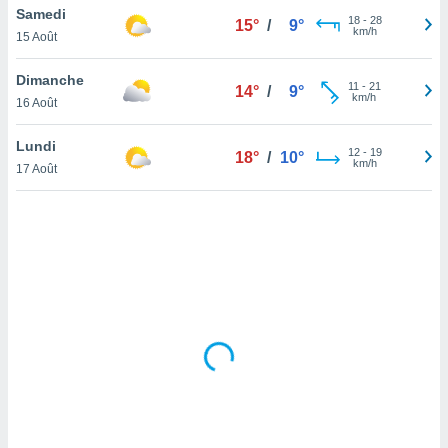
Samedi
lisé en
18
-
28
15°
/
9°
km/h
 de
15 Août
. Vous
rouver
Dimanche
11
-
21
14°
/
9°
km/h
16 Août
ations
re
Lundi
que de
12
-
19
18°
/
10°
km/h
kies
17 Août
r votre
ement à
ment en
sur le
res des
kies
le au
page de
te web.
MENT,
 les