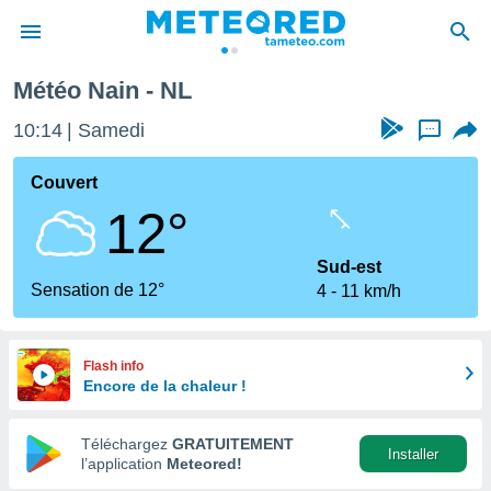
Météo Nain - NL
e
ntialité
10:14
Samedi
...
enu de
o.com
Couvert
o.com) a
12°
aré par
onnels
Sud-est
arantir
Sensation de 12°
4
11 km/h
té des
ions
. Vous
accéder
Flash info
e en
Encore de la chaleur !
 les
Téléchargez
GRATUITEMENT
s :
Installer
l’application
Meteored!
r les