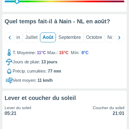
nées
lles sur
d'un
égitime,
Quel temps fait-il à Nain - NL en
août
?
vous
vous
 Pour ce
Mai
Juin
Juillet
Août
Septembre
Octobre
Novembre
ous
etirer
T. Moyenne:
11°C
Max.:
15°C
Mín:
8°C
ement
Jours de pluie:
13
jours
 opposer
ement
Précip. cumulées:
77 mm
nées à
ment en
Vent moyen:
11 km/h
 sur «
res
» ou
e
Lever et coucher du soleil
que de
kies
Lever du soleil
Coucher du soleil
ite web.
05:21
21:01
t nos