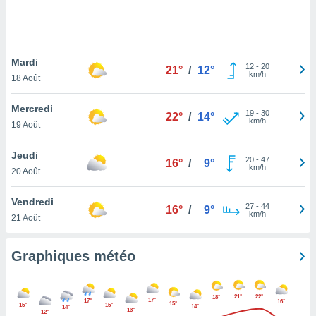
logies
e
s
Mardi
tez pas
12
-
20
21°
/
12°
km/h
ation de
18 Août
, vous
z à
Mercredi
19
-
30
22°
/
14°
à notre
km/h
19 Août
.com.
Jeudi
 cas,
20
-
47
16°
/
9°
km/h
us
20 Août
ns que
s
Vendredi
27
-
44
16°
/
9°
km/h
21 Août
ires
urer la
on sur le
Graphiques météo
 seront
, et que
ies ne
21°
22°
18°
17°
17°
16°
as
15°
15°
15°
14°
14°
13°
12°