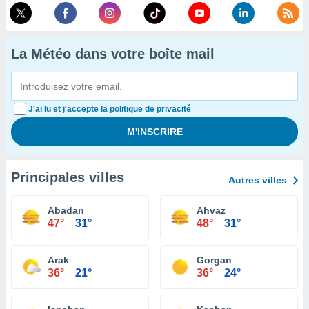
La Météo dans votre boîte mail
J'ai lu et j'accepte la politique de privacité
Principales villes
Autres villes
Abadan
Ahvaz
47°
31°
48°
31°
Arak
Gorgan
36°
21°
36°
24°