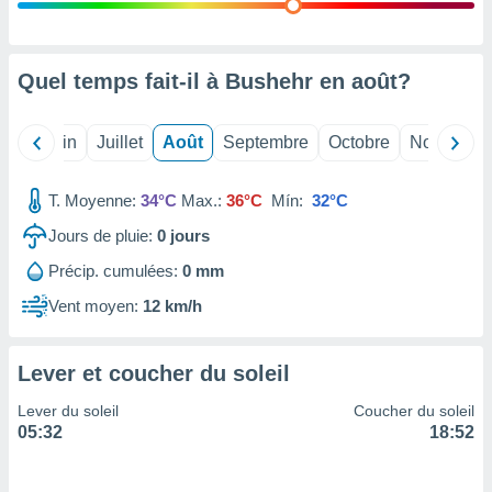
nées
lles sur
d'un
égitime,
Quel temps fait-il à Bushehr en
août
?
vous
vous
 Pour ce
Mai
Juin
Juillet
Août
Septembre
Octobre
Novembre
ous
etirer
T. Moyenne:
34°C
Max.:
36°C
Mín:
32°C
ement
Jours de pluie:
0
jours
 opposer
ement
Précip. cumulées:
0 mm
nées à
ment en
Vent moyen:
12 km/h
 sur «
res
» ou
e
Lever et coucher du soleil
que de
kies
Lever du soleil
Coucher du soleil
ite web.
05:32
18:52
t nos