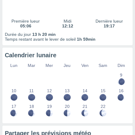
ires
ons le
ent des
es
Première lueur
Midi
Dernière lueur
 :
05:06
12:12
19:17
et/ou
Durée du jour
13 h 20 min
 à des
Temps restant avant le lever de soleil
1h 59min
ions sur
eil,
Calendrier lunaire
des
limitées
Lun
Mar
Mer
Jeu
Ven
Sam
Dim
nner la
9
, créer
ils pour
ité
10
11
12
13
14
15
16
lisée,
des
our
17
18
19
20
21
22
nner des
és
lisées,
s profils
Partager les prévisions météo
enus