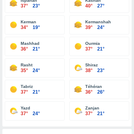
Ispahan
Kashan
37°
23°
40°
27°
Kerman
Kermanshah
34°
19°
39°
24°
Mashhad
Ourmia
36°
21°
37°
21°
Rasht
Shiraz
35°
24°
38°
23°
Tabriz
Téhéran
37°
21°
36°
26°
Yazd
Zanjan
37°
24°
37°
21°