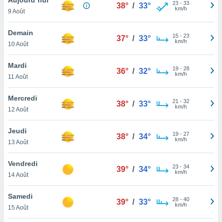
n «
23
-
33
38°
/
33°
km/h
9 Août
 et
r »,
cédez au
Demain
15
-
23
37°
/
33°
 et vous
km/h
10 Août
z
ation de
Mardi
19
-
28
36°
/
32°
km/h
11 Août
qu'ils
 nous ou
aires,
Mercredi
21
-
32
38°
/
33°
km/h
12 Août
nt de
t
Jeudi
19
-
27
er le
38°
/
34°
km/h
13 Août
ement
te, ainsi
Vendredi
23
-
34
39°
/
34°
km/h
per un
14 Août
écifique
us
Samedi
28
-
40
de la
39°
/
33°
km/h
15 Août
 et du