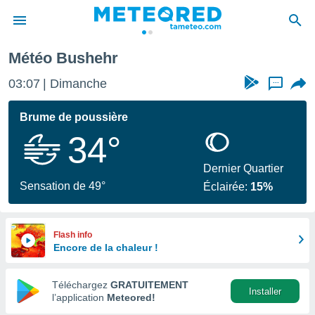
Météo Bushehr
e
ntialité
03:07
Dimanche
...
enu de
o.com
Brume de poussière
o.com) a
34°
aré par
onnels
Dernier Quartier
arantir
Sensation de 49°
Éclairée:
15%
té des
ions
. Vous
accéder
Flash info
e en
Encore de la chaleur !
 les
Téléchargez
GRATUITEMENT
s :
Installer
l’application
Meteored!
r les